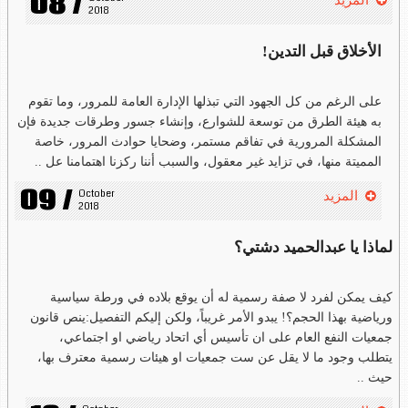
08 /
المزيد
2018
الأخلاق قبل التدين!
على الرغم من كل الجهود التي تبذلها الإدارة العامة للمرور، وما تقوم
به هيئة الطرق من توسعة للشوارع، وإنشاء جسور وطرقات جديدة فإن
المشكلة المرورية في تفاقم مستمر، وضحايا حوادث المرور، خاصة
المميتة منها، في تزايد غير معقول، والسبب أننا ركزنا اهتمامنا عل ..
09 /
October 
المزيد
2018
لماذا يا عبدالحميد دشتي؟
كيف يمكن لفرد لا صفة رسمية له أن يوقع بلاده في ورطة سياسية
ورياضية بهذا الحجم؟! يبدو الأمر غريباً، ولكن إليكم التفصيل:ينص قانون
جمعيات النفع العام على ان تأسيس أي اتحاد رياضي او اجتماعي،
يتطلب وجود ما لا يقل عن ست جمعيات او هيئات رسمية معترف بها،
حيث ..