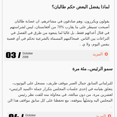
لماذا يفضل البعض حكم طالبان؟
يقولون ويكررون، وهم صادقون في مشاعرهم، ان عصابة طالبان
أصبحت تسيطر على ما يقارب %70 من أفغانستان، ليس لشراستهم
في قتال أعدائهم فقط، بل غالبا لما يتبعوه من طرق في الفصل في
النزاعات بين الناس. فمحاكمهم المسماة بالشرعية تحكم في أي قضية
بنفس اليوم، ولا ي ..
03 /
October 
المزيد
2018
سمو الرئيس.. مئة مرة
للبرلماني السابق جمال العمر موقف طريف، مسجل على اليوتيوب،
يتعلق بقيامه في إحدى جلسات المجلس بتكرار جملة «السيد الرئيس»
لعشرين مرة، من دون مبالغة، في محاولة منه للفت نظر رئيس
المجلس اليه.وتشبّهاً بموقفه، مع تحفظنا على كل سابق مواقف هذا الن
..
October 
المزيد