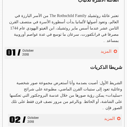
العائلة الآسرة للألباب
تعتبر عائلة روثشيلد The Rothschild Family من الأسر البارزة في
العالم، وتعود أصولها لألمانيا.بدأت أسطورة الأسرة في منتصف القرن
الثامن عشر عندما أسس ماير روثشيلد، ابن الغيتو اليهودي عام 1744
مصرفا في فرانكفورت، سرعان ما توسع في عدة عواصم أوروبية
بمساعد ..
01 /
October 
المزيد
2018
شريطا الذكريات
الشريط الأول: أصبت بصدمة وأنا أستعرض مجموعة صور شخصية
وعائلية تعود إلى ستينات القرن الماضي، مطبوعة على شرائح
«سليدات» يمكن رؤية صورها من خلال عدسة البروجكتور التي تعكسها
على الشاشة، أو الحائط. وبالرغم من مرور نصف قرن فقط على تلك
الصور فإن ..
02 /
October 
المزيد
2018