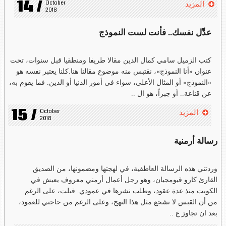
14 /
October 
المزيد
2018
عدِّل نفسك.. فأنت لست النموذج
كتب الزميل سامي كمال الدين مقالا طريفا ومنطقيا قبل سنوات، تحت
عنوان «أنا النموذج»، نقتبس منه موضوع مقالنا هنا.كلنا يعتبر نفسه هو
«النموذج» أو المثال الأعلى، سواء في أمور الدنيا أو الدين. فما يقوم به،
عن قناعة.. أو جبراً، هو ال ..
15 /
October 
المزيد
2018
رسالة أرمنية
وردتني هذه الرسالة العاطفية، في لهجتها ومضمونها، من الصديق
القارئ كارو قيومجيان، وهو رجل أعمال أرمني معروف يعيش في
الكويت منذ عدة عقود، وطلب نشرها في عمودي. قبلت، على الرغم
من أن القبس لا تشجع مثل هذا النهج، وعلى الرغم من حاجتي للعمود،
بعد ان تجاوز ع ..