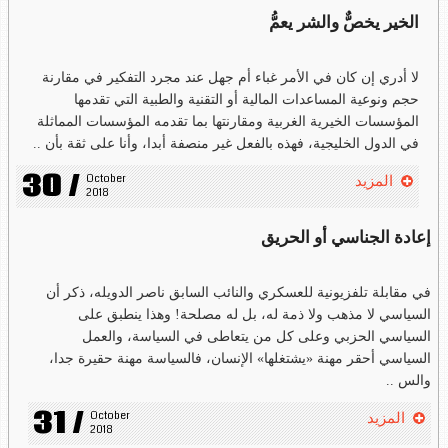
الخير يخصٌّ والشر يعمُّ
لا أدري إن كان في الأمر غباء أم جهل عند مجرد التفكير في مقارنة
حجم ونوعية المساعدات المالية أو التقنية والطبية التي تقدمها
المؤسسات الخيرية الغربية ومقارنتها بما تقدمه المؤسسات المماثلة
في الدول الخليجية، فهذه بالفعل غير منصفة أبدا، وأنا على ثقة بأن ..
30 /
October 
المزيد
2018
إعادة الجناسي أو الحريق
في مقابلة تلفزيونية للعسكري والنائب السابق ناصر الدويله، ذكر أن
السياسي لا مذهب ولا ذمة له، بل له مصلحة! وهذا ينطبق على
السياسي الحزبي وعلى كل من يتعاطى في السياسة، والعمل
السياسي أحقر مهنة «يشتغلها» الإنسان، فالسياسة مهنة حقيرة جدا،
والس ..
31 /
October 
المزيد
2018