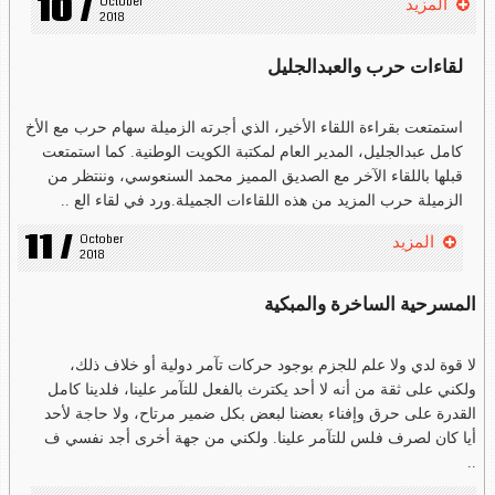
10 /
October 
المزيد
2018
لقاءات حرب والعبدالجليل
استمتعت بقراءة اللقاء الأخير، الذي أجرته الزميلة سهام حرب مع الأخ
كامل عبدالجليل، المدير العام لمكتبة الكويت الوطنية. كما استمتعت
قبلها باللقاء الآخر مع الصديق المميز محمد السنعوسي، وننتظر من
الزميلة حرب المزيد من هذه اللقاءات الجميلة.ورد في لقاء الع ..
11 /
October 
المزيد
2018
المسرحية الساخرة والمبكية
لا قوة لدي ولا علم للجزم بوجود حركات تآمر دولية أو خلاف ذلك،
ولكني على ثقة من أنه لا أحد يكترث بالفعل للتآمر علينا، فلدينا كامل
القدرة على حرق وإفناء بعضنا لبعض بكل ضمير مرتاح، ولا حاجة لأحد
أيا كان لصرف فلس للتآمر علينا. ولكني من جهة أخرى أجد نفسي ف
..