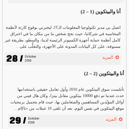
أنا والبيتكوين (1 – 2)
اتصل بي مدير تكنولوجيا المعلومات الـIT، ليخبرني بوقوع كارثة لأنظمة
المحاسبة في شركاتنا، حيث نجح شخص ما من مكان ما في اختراق
كامل أنظمة حماية أجهزة الكمبيوتر الرئيسة لدينا، والسطو، بطريقة غير
مسبوقة، على كل البيانات المدونة على الأجهزة، والتغلُّب على ..
28 /
October 
المزيد
2018
أنا والبيتكوين (2 – 2)
تأسّست سوق البيتكوين عام 2010 وأول تعامل حقيقي باستخدامها
حدث عندما تم دفع 10000 بيتكوين مقابل بيتزا، وكان هال فيني من
أوائل المؤيّدين المساهمين والمتعاملين بها، حيث قام بتحميل برمجيات
موقع البيتكوين في نفس اليوم، بعد أن تلقى 10 عملات من «ناكام ..
29 /
October 
المزيد
2018