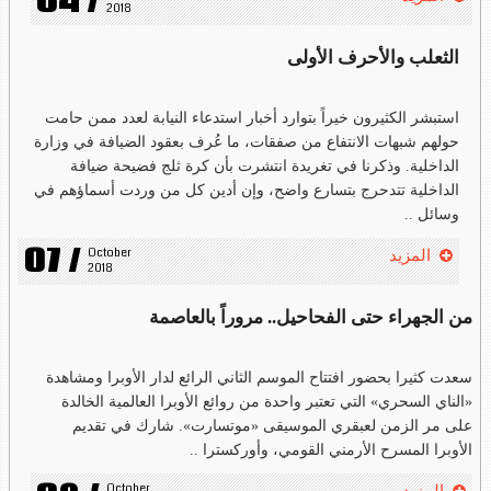
04 /
2018
الثعلب والأحرف الأولى
استبشر الكثيرون خيراً بتوارد أخبار استدعاء النيابة لعدد ممن حامت
حولهم شبهات الانتفاع من صفقات، ما عُرف بعقود الضيافة في وزارة
الداخلية. وذكرنا في تغريدة انتشرت بأن كرة ثلج فضيحة ضيافة
الداخلية تتدحرج بتسارع واضح، وإن أدين كل من وردت أسماؤهم في
وسائل ..
07 /
October 
المزيد
2018
من الجهراء حتى الفحاحيل.. مروراً بالعاصمة
سعدت كثيرا بحضور افتتاح الموسم الثاني الرائع لدار الأوبرا ومشاهدة
«الناي السحري» التي تعتبر واحدة من روائع الأوبرا العالمية الخالدة
على مر الزمن لعبقري الموسيقى «موتسارت». شارك في تقديم
الأوبرا المسرح الأرمني القومي، وأوركسترا ..
October 