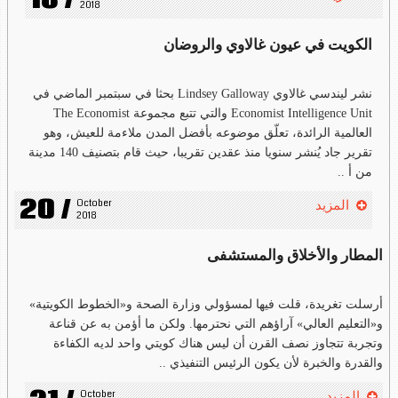
18 /
2018
الكويت في عيون غالاوي والروضان
نشر ليندسي غالاوي Lindsey Galloway بحثا في سبتمبر الماضي في
Economist Intelligence Unit والتي تتبع مجموعة The Economist
العالمية الرائدة، تعلّق موضوعه بأفضل المدن ملاءمة للعيش، وهو
تقرير جاد يُنشر سنويا منذ عقدين تقريبا، حيث قام بتصنيف 140 مدينة
من أ ..
20 /
October 
المزيد
2018
المطار والأخلاق والمستشفى
أرسلت تغريدة، قلت فيها لمسؤولي وزارة الصحة و«الخطوط الكويتية»
و«التعليم العالي» آراؤهم التي نحترمها. ولكن ما أؤمن به عن قناعة
وتجربة تتجاوز نصف القرن أن ليس هناك كويتي واحد لديه الكفاءة
والقدرة والخبرة لأن يكون الرئيس التنفيذي ..
October 
المزيد