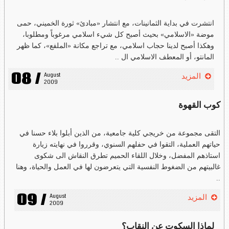
انتشرت في بداية الثمانينات، مع انتشار «مبادئ» ثورة الخميني، حمى
موضة «الاسلامي» بحيث أصبح كل شيء اسلامي مرغوباً ومطلوبا،
وهكذا أصبح لدينا حجاب اسلامي، مع تراجع مكانة «الملفع»، كما ظهر
المانتو، أو المعطف الاسلامي ال ..
08 /
August 
المزيد
2009
كوب القهوة
التقى مجموعة من خريجي كلية جامعية، من الذين أبلوا بلاء حسنا في
حياتهم العملية، التقوا في حفلهم السنوي، وقرروا في نهايته زيارة
استاذهم المفضل، وخلال اللقاء الحميم تطرق النقاش الى شكوى
غالبيتهم من الضغوط النفسية التي يتعرضون لها في العمل والحياة، وهنا
..
09 /
August 
المزيد
2009
لماذا السكوت عن النقاب؟