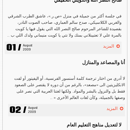
صالح النصر الله والكويتي الحقيقي
في جلسة أكثر من جميلة في منزل «ص.ر.»، عاشق الطرب الشرقي
والغربي الكلاسيكي، صدح سالم العماري، صاحب الصوت النادر،
بقصيدة للشاعر المرحوم صالح النصر الله التي يقول فيها:يا كويت
بالمرة علي لا تعتبينلاني بمنك ولا نتي يا كويت منيماني ولدك اللي ب ..
01 /
August 
المزيد
2009
أنا والمصاعد والمنازل
لا أدري من اختار ترجمة كلمة أسنسور الفرنسية، أو اليفيتور أو لفت
الانكليزيتين الى «مصعد»، بالرغم من أن دوره لا يقتصر على الصعود
فقط بل والنزول بالبشر والمواد. ولكنها لغتنا العربية التي نصر على
وصفها بالجميلة، وكأن لغات العالم الأخرى « ..
02 /
August 
المزيد
2009
لا لتعديل مناهج التعليم العام