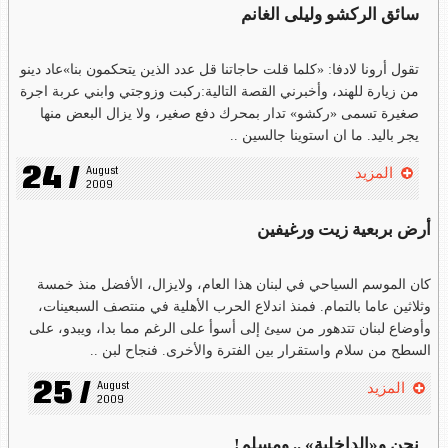
سائق الركشو وليلى الغانم
تقول أرونا لادفا: «كلما قلت حاجاتنا قل عدد الذين يتحكمون بنا»عاد دينو
من زيارة للهند، وأخبرني القصة التالية:ركبت وزوجتي وابني عربة اجرة
صغيرة تسمى «ركشو» تدار بمحرك دفع صغير، ولا يزال البعض منها
يجر باليد. ما ان استوينا جالسين ..
24 /
August 
المزيد
2009
أرض بربعية زيت ورغيفين
كان الموسم السياحي في لبنان هذا العام، ولايزال، الأفضل منذ خمسة
وثلاثين عاما بالتمام. فمنذ اندلاع الحرب الأهلية في منتصف السبعينات،
وأوضاع لبنان تتدهور من سيئ إلى أسوأ على الرغم مما بدا، ويبدو، على
السطح من سلام واستقرار بين الفترة والأخرى. فنجاح لبن ..
25 /
August 
المزيد
2009
نحن و«الداخلية» .. ومسلم!