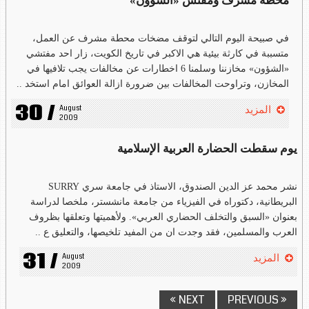
محطة مشرف ومفتش «الشؤون»
في صبيحة اليوم التالي لتوقف مضخات محطة مشرف عن العمل،
متسببة في كارثة بيئية هي الاكبر في تاريخ الكويت، زار احد مفتشي
«الشؤون» مخازننا وسلمنا 6 اخطارات عن مخالفات يجب تلافيها في
المخازن، وتراوحت المخالفات بين ضرورة ازالة العوائق امام استخد ..
30 /
August 
المزيد
2009
يوم سقطت الحضارة العربية الإسلامية
نشر محمد عز الدين الصندوق، الاستاذ في جامعة سري SURRY
البريطانية، دكتوراه في الفيزياء من جامعة مانشستر، ملخصا لدراسة
بعنوان «السبق والتخلف الحضاري العربي». ولأهميتها وتعلقها بظروف
العرب والمسلمين، فقد وجدت ان من المفيد تلخيصها، والتعليق ع ..
31 /
August 
المزيد
2009
NEXT »
« PREVIOUS