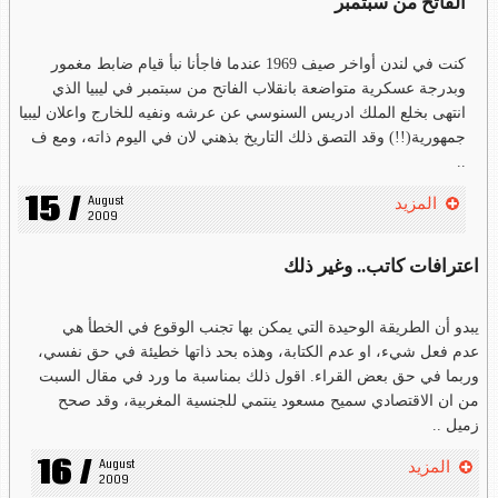
الفاتح من سبتمبر
كنت في لندن أواخر صيف 1969 عندما فاجأنا نبأ قيام ضابط مغمور
وبدرجة عسكرية متواضعة بانقلاب الفاتح من سبتمبر في ليبيا الذي
انتهى بخلع الملك ادريس السنوسي عن عرشه ونفيه للخارج واعلان ليبيا
جمهورية(!!) وقد التصق ذلك التاريخ بذهني لان في اليوم ذاته، ومع ف
..
15 /
August 
المزيد
2009
اعترافات كاتب.. وغير ذلك
يبدو أن الطريقة الوحيدة التي يمكن بها تجنب الوقوع في الخطأ هي
عدم فعل شيء، او عدم الكتابة، وهذه بحد ذاتها خطيئة في حق نفسي،
وربما في حق بعض القراء. اقول ذلك بمناسبة ما ورد في مقال السبت
من ان الاقتصادي سميح مسعود ينتمي للجنسية المغربية، وقد صحح
زميل ..
16 /
August 
المزيد
2009