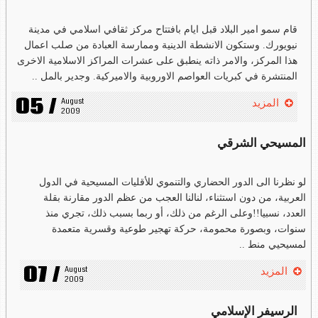
قام سمو امير البلاد قبل ايام بافتتاح مركز ثقافي اسلامي في مدينة
نيويورك. وستكون الانشطة الدينية وممارسة العبادة من صلب اعمال
هذا المركز، والامر ذاته ينطبق على عشرات المراكز الاسلامية الاخرى
المنتشرة في كبريات العواصم الاوروبية والاميركية. وجدير بالمل ..
05 /
August 
المزيد
2009
المسيحي الشرقي
لو نظرنا الى الدور الحضاري والتنموي للأقليات المسيحية في الدول
العربية، من دون استثناء، لنالنا العجب من عظم الدور مقارنة بقلة
العدد، نسبيا!!وعلى الرغم من ذلك، أو ربما بسبب ذلك، تجري منذ
سنوات، وبصورة محمومة، حركة تهجير طوعية وقسرية متعمدة
لمسيحيي منط ..
07 /
August 
المزيد
2009
الرسيفر الإسلامي