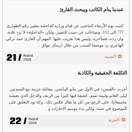
عندما ينام الكاتب ويبحث القارئ
كتبت يوم الأربعاء الماضي عن قيام وزارة الداخلية بتغيير رقم الطوارئ
777 الى 112، وتساءلت عن سبب التغيير، ولكن «الداخلية» لا ترد عادة،
وان ردت فمتأخرة، وليس هذا بغريب عليها. المهم أن القارئ حمد تركي
الهاجري رد موضحا السبب من خلال ارسال مواق ..
21 /
August 
المزيد
2009
التكلفة الحقيقية والكاذبة
أجرت «القبس» في الاول من مايو الماضي، مقابلة حزينة مع السيدتين
ليلى الغانم ولبيبة تميم، كشفتا فيها كثيرا من الزيف والدجل الذي تعيشه
مجتمعاتنا، على الرغم من كل ما يقال عكس ذلك، وكنا نود التعليق على
الموضوع في حينه، ولكن بدء موسم الاجازات و ..
22 /
August 
المزيد
2009