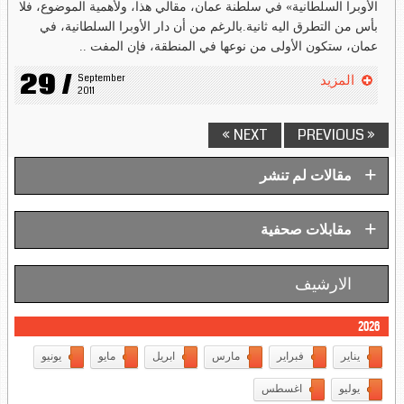
الأوبرا السلطانية» في سلطنة عمان، مقالي هذا، ولأهمية الموضوع، فلا
بأس من التطرق اليه ثانية.بالرغم من أن دار الأوبرا السلطانية، في
عمان، ستكون الأولى من نوعها في المنطقة، فإن المفت ..
29 /
September 
المزيد
2011
NEXT »
« PREVIOUS
+
مقالات لم تنشر
+
مقابلات صحفية
الارشيف
2026
يناير
فبراير
مارس
ابريل
مايو
يونيو
يوليو
اغسطس