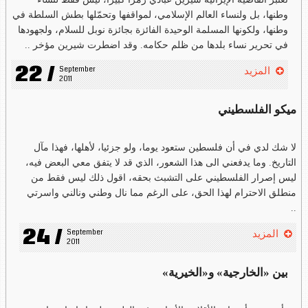
وطنها، بل ولنساء العالم الإسلامي، لمواقفها وتحمّلها بطش السلطة في
وطنها، ولكونها المسلمة الوحيدة الفائزة بجائزة نوبل للسلام، ولجهودها
في تحرير نساء بلدها من ظلم حكامه. وقد اضطرت شيرين مؤخر ..
22 /
September 
المزيد
2011
ميكو الفلسطيني
لا شك لدي في أن فلسطين ستعود يوما، ولو جزئيا، لأهلها، فهذا مآل
التاريخ. وما يدفعني الى هذا الشعور، الذي قد لا يتفق معي البعض فيه،
ليس إصرار الفلسطيني على التشبث بحقه، اقول ذلك ليس فقط من
منطلق الاحترام لهذا الحق، على الرغم مما نال وطني ونالني واسرتي
..
24 /
September 
المزيد
2011
بين «الخارجية» و«الخيرية»