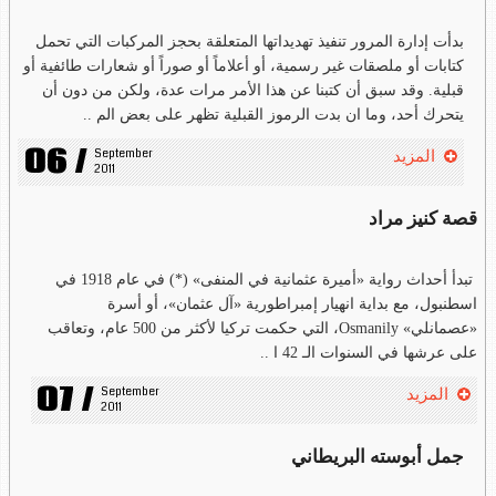
بدأت إدارة المرور تنفيذ تهديداتها المتعلقة بحجز المركبات التي تحمل
كتابات أو ملصقات غير رسمية، أو أعلاماً أو صوراً أو شعارات طائفية أو
قبلية. وقد سبق أن كتبنا عن هذا الأمر مرات عدة، ولكن من دون أن
يتحرك أحد، وما ان بدت الرموز القبلية تظهر على بعض الم ..
06 /
September 
المزيد
2011
قصة كنيز مراد
تبدأ أحداث رواية «أميرة عثمانية في المنفى» (*) في عام 1918 في
اسطنبول، مع بداية انهيار إمبراطورية «آل عثمان»، أو أسرة
«عصمانلي» Osmanily، التي حكمت تركيا لأكثر من 500 عام، وتعاقب
على عرشها في السنوات الـ 42 ا ..
07 /
September 
المزيد
2011
جمل أبوسته البريطاني