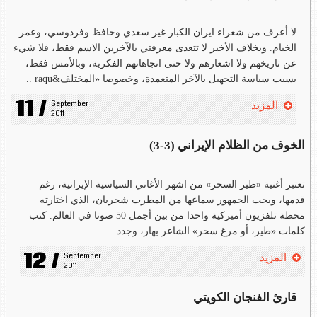
لا أعرف من شعراء ايران الكبار غير سعدي وحافظ وفردوسي، وعمر
الخيام. وبخلاف الأخير لا تتعدى معرفتي بالآخرين الاسم فقط، فلا شيء
عن تاريخهم ولا اشعارهم ولا حتى اتجاهاتهم الفكرية، وبالأمس فقط،
بسبب سياسة التجهيل بالآخر المتعمدة، وخصوصا «المختلف&raqu ..
11 /
September 
المزيد
2011
الخوف من الظلام الإيراني (3-3)
تعتبر أغنية «طير السحر» من اشهر الأغاني السياسية الإيرانية، رغم
قدمها، ويحب الجمهور سماعها من المطرب شجريان، الذي اختارته
محطة تلفزيون أميركية واحدا من بين أجمل 50 صوتا في العالم. كتب
كلمات «طير، أو مرغ سحر» الشاعر بهار، وجدد ..
12 /
September 
المزيد
2011
قارئ الفنجان الكويتي