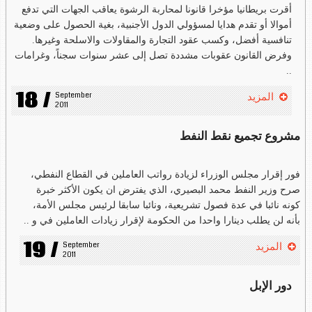
أقرت بريطانيا مؤخرا قانونا لمحاربة الرشوة يعاقب الجهات التي تدفع
أموالا أو تقدم هدايا لمسؤولي الدول الأجنبية، بغية الحصول على وضعية
تنافسية أفضل، وكسب عقود التجارة والمقاولات والاسلحة وغيرها.
وفرض القانون عقوبات مشددة تصل إلى عشر سنوات سجناً، وغرامات
..
18 /
September 
المزيد
2011
مشروع تجميع نقط النفط
فور إقرار مجلس الوزراء لزيادة رواتب العاملين في القطاع النفطي،
صرح وزير النفط محمد البصيري، الذي يفترض ان يكون الأكثر خبرة
كونه نائبا في عدة فصول تشريعية، ونائبا سابقا لرئيس مجلس الأمة،
بأنه لن يطلب دينارا واحدا من الحكومة لإقرار زيادات العاملين في و ..
19 /
September 
المزيد
2011
دور الإبل