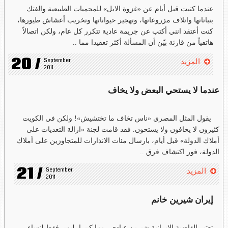
عندما كتبت قبل أيام عن «غزوة الابل» للمحميات الطبيعية والفتك
بنباتاتها واتلاف مزروعاتها، وتهجير حيواناتها وتخريب أعشاش طيورها،
كنت أعتقد انني أكتب عن جريمة عادية تتكرر كل عام، ولكن اتصالاً
هاتفياً من قارئة بيّن أن المسألة أكثر تعقيدا مما ..
20 /
September 
المزيد
2011
عندما لا يستحي البعض ولا يخاف
يقول المثل المصري «ناس تخاف ما تختشيش»! ولكن في الكويت
كثيرون لا يخافون ولا يستحون. فقد قامت لجنة «ازالة التعديات على
أملاك الدولة» قبل أيام، بارسال مئات الانذارات للمتجاوزين على أملاك
الدولة، فور اكتشاف فرق ..
21 /
September 
المزيد
2011
إيران شيرين خانم
تعتبر القاضية الإيرانية شيرين عبادي رمزا كبيرا، ليس فقط لنساء