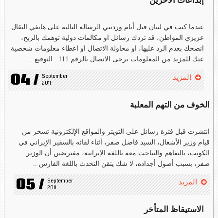
إبداعات الآخرين
عندما كنت في لبنان قبل أيام وردتني الرسالة التالية على هاتفي النقال:
عزيزي المواطن، قد تردك رسائل او مكالمات دولية توهمك بالربح،
انصحك بعدم الرد عليها، او محاولة الاتصال او اعطاء معلومات شخصية
عنك.للمزيد من المعلومات يرجى الاتصال بالرقم 111.. التوقيع ..
04 /
September 
المزيد
2011
الخوف من التهم المعلبة
انتشرت قبل فترة رسائل على التويتر والمواقع الإلكترونية تسخر من
قيام وزير الأشغال، السيد فاضل صفر، أثناء لقائه بالسفير الإيراني في
الكويت، بالتفاهم والتباحث معه باللغة الإيرانية، مفترضين أن الوزير
صفر، بسبب أصول أجداده، لا شك يتقن التحدث باللغة الفارس ..
05 /
September 
المزيد
2011
الاستيقاظ المتأخر