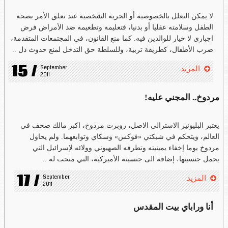
لا يمكن التعلل بالخصوصية أو الحرية الشخصية عند تعلق الأمر بصحة
الطفل وسلامته عقليا أو بدنيا، فتعليمه وتطعيمه ضد الأمراض فرض
اجباري لا خيار للوالدين فيه. كما منع القانون، في المجتمعات المتقدمة،
ضرب الأطفال، كطريقة تربية، وللسلطة حق التدخل لمنع حدوث ذل ..
15 /
September 
المزيد
2011
مردوخ.. المجني عليه!
يعتبر البليونير الاسترالي الاصل، روبرت مردوخ، اكبر مالك صحف في
العالم، ويتحكم في شبكتي «فوكس» وسكاي وتوابعهما. ولم يحاول
مردوخ يوما إخفاء يمينيته وتطرفه الصهيوني وولائه لإسرائيل التي
يحمل جنسيتها، إضافة الى جنسيته الأميركية، التي منحت له ..
17 /
September 
المزيد
2011
أنا وراباي بيت المقدس