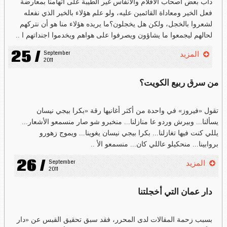
دأب بعض أصحاب الأقلام والأنفاس غير الطيبة على اتهامنا بمعارضة
فعل الخير ومعاداة القائمين عليه، ولو علم هؤلاء بالخير الذي نفعله
لشعروا بالخجل، ولكن هل يخجلون؟ما يريده هؤلاء منا هو أن نتركهم
لحالهم ليجمعوا ما يشاؤون ويصرفوا على هواهم ويخدموا اجنداتهم ا ..
25 /
September 
المزيد
2011
من سرق ربيع الكويت؟
تقول «فيروز» في واحدة من أكثر أغانيها رقة «بكرا بيجي نيسان
يسألنا... وبيرش وردو عا منازلنا... منخبرو شو صار منسمعو الأشعار...
يللي كنت فيها تغازلنا... بكرا بيجي نيسان يغوينا... ويموج زهورو
بروابينا... منحكيلو عاللي كان... منسمعو الأ ..
26 /
September 
المزيد
2011
دار عمان التي أخجلتنا
بسبب زحمة المقالات لدى المحرر، فقد سبق تحقيق القبس عن «دار