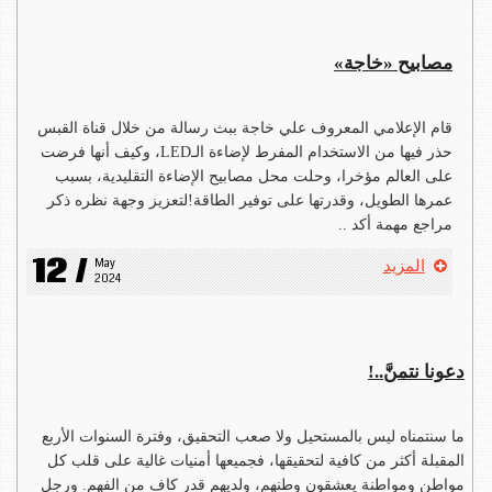
مصابيح «خاجة»
قام الإعلامي المعروف علي خاجة ببث رسالة من خلال قناة القبس
حذر فيها من الاستخدام المفرط لإضاءة الـLED، وكيف أنها فرضت
على العالم مؤخرا، وحلت محل مصابيح الإضاءة التقليدية، بسبب
عمرها الطويل، وقدرتها على توفير الطاقة!لتعزيز وجهة نظره ذكر
مراجع مهمة أكد ..
12 /
May 
المزيد
2024
دعونا نتمنَّ..!
ما سنتمناه ليس بالمستحيل ولا صعب التحقيق، وفترة السنوات الأربع
المقبلة أكثر من كافية لتحقيقها، فجميعها أمنيات غالية على قلب كل
مواطن ومواطنة يعشقون وطنهم، ولديهم قدر كاف من الفهم. ورجل