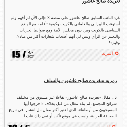
تغريدة صالح عاشور
غرد النائب السابق صالح عاشور على منصة X:«إلى الآن لم أفهم ولم
أستوعب الليبرالي والعلماني بالكويت وكيفية تأقلمه مع الوضع
السياسي بالكويت ومن دون مجلس الأمة ومع ضوابط الحريات
والتعبير عن الرأي وتبين لي أنهم أصحاب شعارات أكثر من مبادئ
وقيم»! ..
15 /
May 
المزيد
2024
رمزية «تغريدة صالح عاشور» والسلف
نال مقال «تغريدة صالح عاشور» تفاعلا غير مسبوق من مختلف
شرائح المجتمع، لم ينله مقال من قبل بخلاف «اخرجوا أيها
المسيحيون من أوطاننا»، الذي اعتبر أكثر مقال نال انتشارا في تاريخ
الصحافة العربية، ولست في موقع تأكيد أو نفي ذلك.عاب ا ..
May 
المزيد