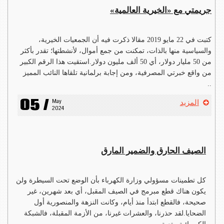
جريمتي مع «الخيرية العالمية»
كتبت في 22 مايو 2019 مقالا ذكرت فيه أن الجمعيات الخيرية،
والسياسية منها بالذات، تمكنت من جمع أموال، لأنشطتها؛ تقدر بأكثر
من 50 مليار دولار، أي 50 ألف مليون دولار.استقيت هذا الرقم الكبير
من واقع خبرتي المصرفية، ومن إجابة برلمانية تلقاها النائب المميز
..
05 /
May 
المزيد
2024
الصيف الحارق والضمير المارق
كل تطمينات مسؤولي وزارة الكهرباء بأن الوضع تحت السيطرة ولن
يكون هناك قطع مبرمج في الصيف المقبل، أي بعد شهرين، غير
صحيحة، فالقطع ابتدأ منذ أيام، وكانت النزهة والمنصورية أول
الضحايا.لقد حذرنا، والعشرات غيرنا، من الأزمة المقبلة، فالشبكة