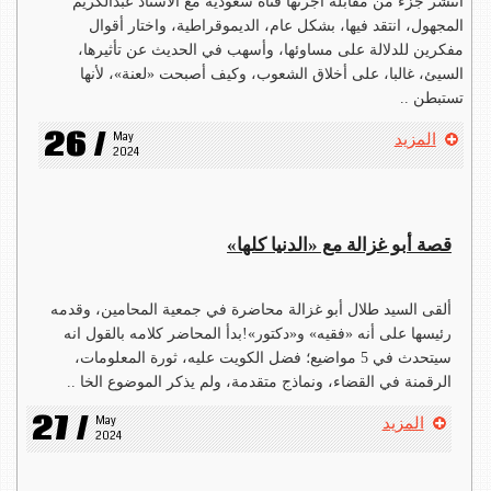
انتشر جزء من مقابلة أجرتها قناة سعودية مع الأستاذ عبدالكريم
المجهول، انتقد فيها، بشكل عام، الديموقراطية، واختار أقوال
مفكرين للدلالة على مساوئها، وأسهب في الحديث عن تأثيرها،
السيئ، غالبا، على أخلاق الشعوب، وكيف أصبحت «لعنة»، لأنها
تستبطن ..
26 /
May 
المزيد
2024
قصة أبو غزالة مع «الدنيا كلها»
ألقى السيد طلال أبو غزالة محاضرة في جمعية المحامين، وقدمه
رئيسها على أنه «فقيه» و«دكتور»!بدأ المحاضر كلامه بالقول انه
سيتحدث في 5 مواضيع؛ فضل الكويت عليه، ثورة المعلومات،
الرقمنة في القضاء، ونماذج متقدمة، ولم يذكر الموضوع الخا ..
27 /
May 
المزيد
2024