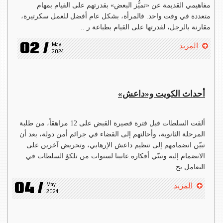
مفاهيمي القديمة عن «تميُّز البعض» بقدرتهم على القيام بمهام
متعددة في وقت واحد. فالمرأة، بشكل عام أفضل للعمل سكرتيرة،
مقارنة بالرجل، لقدرتها على القيام بطباعة ر ..
02 /
May 
المزيد
2024
أحداث الكويت و«داعش»
ألقت السلطات قبل فترة قصيرة القبض على 12 مراهقاً، من طلبة
المرحلة الثانوية، وأحالتهم إلى القضاء في جرائم أمن دولة، بعد أن
تبيّن انضمامهم إلى تنظيم داعش الإرهابي، وتحريض آخرين على
الانضمام إليه وتبنّي أفكاره.عانينا لسنوات من تلكؤ السلطات في
التعامل بح ..
04 /
May 
المزيد
2024