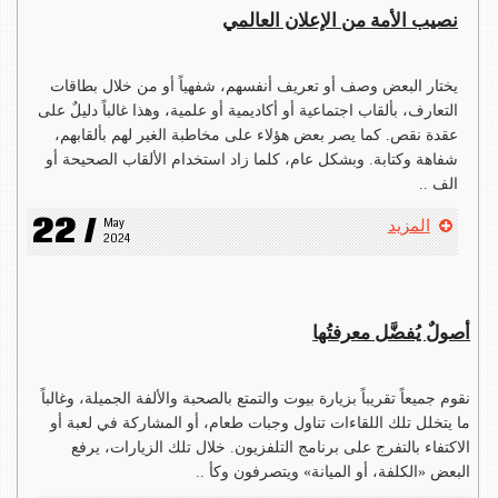
نصيب الأمة من الإعلان العالمي
يختار البعض وصف أو تعريف أنفسهم، شفهياً أو من خلال بطاقات
التعارف، بألقاب اجتماعية أو أكاديمية أو علمية، وهذا غالباً دليلٌ على
عقدة نقص. كما يصر بعض هؤلاء على مخاطبة الغير لهم بألقابهم،
شفاهة وكتابة. وبشكل عام، كلما زاد استخدام الألقاب الصحيحة أو
الف ..
22 /
May 
المزيد
2024
أصولٌ يُفضَّل معرفتُها
نقوم جميعاً تقريباً بزيارة بيوت والتمتع بالصحبة والألفة الجميلة، وغالباً
ما يتخلل تلك اللقاءات تناول وجبات طعام، أو المشاركة في لعبة أو
الاكتفاء بالتفرج على برنامج التلفزيون. خلال تلك الزيارات، يرفع
البعض «الكلفة، أو الميانة» ويتصرفون وكأ ..