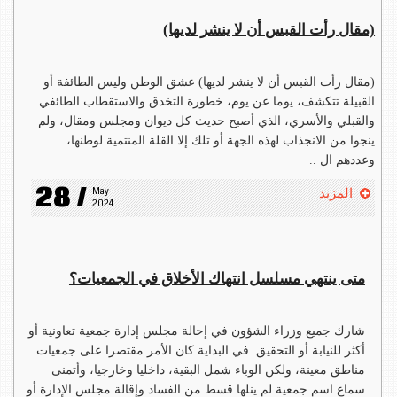
(مقال رأت القبس أن لا ينشر لديها)
(مقال رأت القبس أن لا ينشر لديها) عشق الوطن وليس الطائفة أو
القبيلة تتكشف، يوما عن يوم، خطورة التخدق والاستقطاب الطائفي
والقبلي والأسري، الذي أصبح حديث كل ديوان ومجلس ومقال، ولم
ينجوا من الانجذاب لهذه الجهة أو تلك إلا القلة المنتمية لوطنها،
وعددهم ال ..
28 /
May 
المزيد
2024
متى ينتهي مسلسل انتهاك الأخلاق في الجمعيات؟
شارك جميع وزراء الشؤون في إحالة مجلس إدارة جمعية تعاونية أو
أكثر للنيابة أو التحقيق. في البداية كان الأمر مقتصرا على جمعيات
مناطق معينة، ولكن الوباء شمل البقية، داخليا وخارجيا، وأتمنى
سماع اسم جمعية لم ينلها قسط من الفساد وإقالة مجلس الإدارة أو