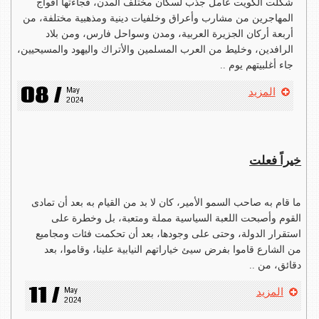
شكّلت الكويت عامل جذب لسكان مختلف المدن، فجاءتها أفواج
المهاجرين من مشارب وأعراق وخلفيات دينية ومذهبية مختلفة، من
أربعة أركان الجزيرة العربية، ومدن وسواحل فارس، ومن بلاد
الرافدين، وخليط من العرب المسلمين والأتراك واليهود والمسيحيين،
جاء أغلبيتهم يوم ..
08 /
May 
المزيد
2024
خيراً فعلت
ما قام به صاحب السمو الأمير، كان لا بد من القيام به بعد أن تمادى
القوم وأصبحت اللعبة السياسية مملة ومتعبة، بل وخطرة على
استقرار الدولة، وحتى على وجودها، بعد أن تحكمت فئات ومجاميع
من الشارع قاموا بفرض سيئ خياراتهم النيابية علينا، وقاموا، بعد
دقائق، من ..
11 /
May 
المزيد
2024