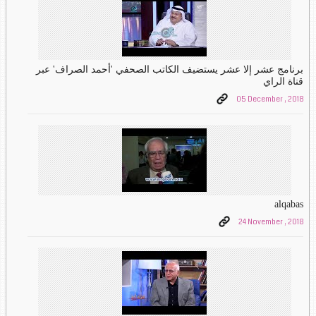
برنامج عشر إلا عشر يستضيف الكاتب الصحفي 'أحمد الصراف' عبر
قناة الراي
05 December , 2018
alqabas
24 November , 2018