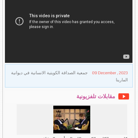
09 December , 2023
جمعية الصداقة الكويتية الانسانية في ديوانية
المارينا
مقابلات تلفزيونية