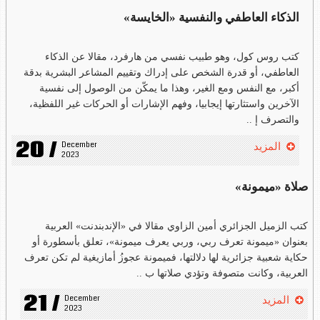
الذكاء العاطفي والنفسية «الخايسة»
كتب روس كول، وهو طبيب نفسي من هارفرد، مقالا عن الذكاء
العاطفي، أو قدرة الشخص على إدراك وتقييم المشاعر البشرية بدقة
أكبر، مع النفس ومع الغير، وهذا ما يمكّن من الوصول إلى نفسية
الآخرين واستثارتها إيجابيا، وفهم الإشارات أو الحركات غير اللفظية،
والتصرف إ ..
20 /
December 
المزيد
2023
صلاة «ميمونة»
كتب الزميل الجزائري أمين الزاوي مقالا في «الإندبندنت» العربية
بعنوان «ميمونة تعرف ربي، وربي يعرف ميمونة»، تعلق بأسطورة أو
حكاية شعبية جزائرية لها دلالتها، فميمونة عجوزُ أمازيغية لم تكن تعرف
العربية، وكانت متصوفة وتؤدي صلاتها ب ..
21 /
December 
المزيد
2023