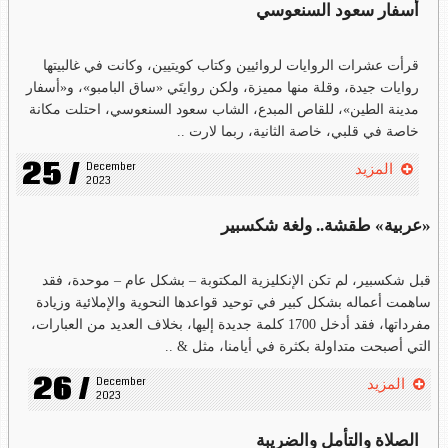
أسفار سعود السنعوسي
قرأت عشرات الروايات لروائيين وكتاب كويتيين، وكانت في غالبيتها
روايات جيدة، وقلة منها مميزة، ولكن روايتَي «ساق البامبو»، و«أسفار
مدينة الطين»، للقاص المبدع، الشاب سعود السنعوسي، احتلت مكانة
خاصة في قلبي، خاصة الثانية، ربما لارت ..
25 /
December 
المزيد
2023
«عربية» طقشة.. ولغة شكسبير
قبل شكسبير، لم تكن الإنكليزية المكتوبة – بشكل عام – موحدة، فقد
ساهمت أعماله بشكل كبير في توحيد قواعدها النحوية والإملائية وزيادة
مفرداتها، فقد أدخل 1700 كلمة جديدة إليها، بخلاف العديد من العبارات،
التي أصبحت متداولة بكثرة في أيامنا، مثل & ..
26 /
December 
المزيد
2023
الصلاة والتأمل والضريبة