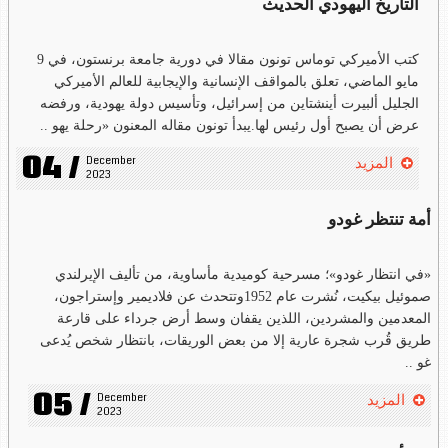
التاريخ اليهودي الحديث
كتب الأميركي توماس تونون مقالا في دورية جامعة برنستون، في 9
مايو الماضي، تعلق بالمواقف الإنسانية والإيجابية للعالم الأميركي
الجليل ألبيرت أينشتاين من إسرائيل، وتأسيس دولة يهودية، ورفضه
عرض أن يصبح أول رئيس لها.يبدأ تونون مقاله المعنون «رحلة يهو ..
04 /
December 
المزيد
2023
أمة تنتظر غودو
«في انتظار غودو»؛ مسرحية كوميدية مأساوية، من تأليف الإيرلندي
صموئيل بيكيت، نُشرت عام 1952وتتحدث عن فلاديمير وإستراجون،
المعدمين والمشردين، اللذين يقفان وسط أرض جرداء على قارعة
طريق قُرب شجرة عارية إلا من بعض الوريقات، بانتظار شخص يُدعى
غو ..
05 /
December 
المزيد
2023