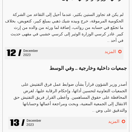
لم يكن قد تجاوز الستين بكثير، عندما أحيل إلى التقاعد من الشركة
الحكومية المرموقة، خرج وبيده شيك ذهبي بمبلغ كبير، كتعويض، بخلاف
ما تجمّع في حسابه من رواتب، إضافة لما ورثه من والده من إرث
كبير. غادر كرسي الوزارة الوثير إلى كرسي خشبي في مقهى حديث
في أحد ..
12 /
December 
المزيد
2023
جمعيات داخلية وخارجية .. وفي الوسط
أصدر وزير الشؤون قراراً بشأن ضوابط عمل فرق التفتيش على
الجمعيات التعاونية لتحسين أدائها، وإحكام الرقابة عليها، لغرض
المحافظة على حقوق المساهمين. وأعطى القرار فريق التفتيش حق
الانتقال إلى الجمعية المعنية، وبحث ومراجعة أعمالها وحساباتها
والتدقيق على وض ..
13 /
December 
المزيد
2023