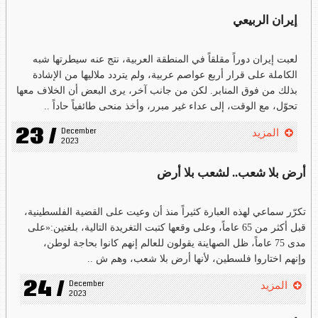
إيران الربيعي
لعبت إيران دوراً مقلقاً في المنطقة العربية، نتج عنه سيطرتها شبه
الكاملة على قرار أربع عواصم عربية، ولم يتردد ملاليها من الإشادة
بذلك من فوق المنابر. لكن من جانب آخر، يرى البعض أن الخلاف معها
تحوّل، مع الوقت، إلى عداء غير مبرر، وأخذ منحى طائفياً حاداً ..
23 /
December 
المزيد
2023
أرض بلا شعب.. لشعب بلا أرض
تكرّر سماعي لهذه العبارة كثيراً منذ أن وعيت على القضية الفلسطينية،
قبل أكثر من 65 عاماً، وعلى وقعها كتبت التغريدة التالية، بلغتين:«على
مدى 75 عاماً، ظل الصهاينة يقولون للعالم إنهم كانوا بحاجة لوطن،
وإنهم اختاروا فلسطين، لأنها أرض بلا شعب، وهم ش ..
24 /
December 
المزيد
2023