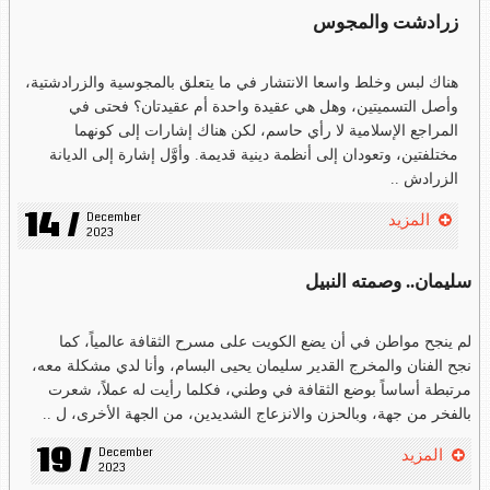
زرادشت والمجوس
هناك لبس وخلط واسعا الانتشار في ما يتعلق بالمجوسية والزرادشتية،
وأصل التسميتين، وهل هي عقيدة واحدة أم عقيدتان؟ فحتى في
المراجع الإسلامية لا رأي حاسم، لكن هناك إشارات إلى كونهما
مختلفتين، وتعودان إلى أنظمة دينية قديمة. وأوَّل إشارة إلى الديانة
الزرادش ..
14 /
December 
المزيد
2023
سليمان.. وصمته النبيل
لم ينجح مواطن في أن يضع الكويت على مسرح الثقافة عالمياً، كما
نجح الفنان والمخرج القدير سليمان يحيى البسام، وأنا لدي مشكلة معه،
مرتبطة أساساً بوضع الثقافة في وطني، فكلما رأيت له عملاً، شعرت
بالفخر من جهة، وبالحزن والانزعاج الشديدين، من الجهة الأخرى، ل ..
19 /
December 
المزيد
2023