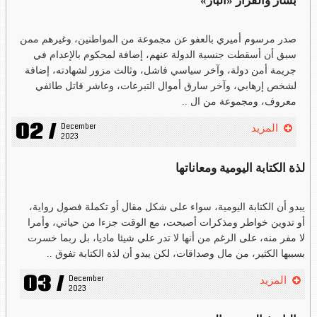
بشار والقرار «البار»
صدر مرسوم أميري بالعفو عن مجموعة من المواطنين، وغيرهم ممن
سبق أن أسقطت جنسية الدولة عنهم، إضافة لمحكوم بالإعدام في
جريمة أمن دولة، وآخر سياسي فاشل، وثالث مزور لشهادته، إضافة
لشخص إرهابي، وآخر سارق أموال التبرعات، وعاشر قاتل طائفي
معروف، ومجموعة من ال ..
02 /
December 
المزيد
2023
لذة الكتابة اليومية ومعاناتها
يبدو أن الكتابة اليومية، سواء على شكل مقال أو تكملة فصول رواية،
أو تدوين خواطر ومذكرات أصبحت، مع الوقت جزءا من حياتي، وأمرا
لا مفر منه، على الرغم من أنها لا تدر علي شيئا ماديا، بل ربما خسرت
بسببها الكثير، من مال وصداقات، لكن يبدو أن لذة الكتابة تفوق ..
03 /
December 
المزيد
2023