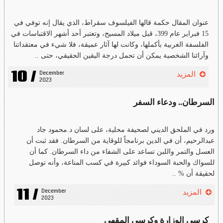
عنوان المقال حكمة قالها الفيلسوف سقراط، الذي يقال إنه توفي في
15 فبراير عام 399، قبل ميلاد المسيح، وتعتبر أحد أشهر الاقتباسات في
الفلسفة الغربية بأكملها، وكانت لها آثار عميقة، فلا شيء في معتقداتنا
وآرائنا الشخصية يمكن أن تحمل درجة اليقين الحقيقي، حتى ..
10 /
December 
المزيد
2023
السرطان.. ودعاء السفر
ورد في الملحق الديني لصحيفة محلية، على لسان د.محمود جاد
عبدالرحيم، أن في الدين برنامجاً للوقاية من السرطان. فقد ثبت أن
العسل والتمر واللبن تساعد على الشفاء من داء السرطان. كما أن
للسواك والحبة السوداء فوائد كبيرة في كسب المناعة، وأنه توصل
لحقيقة أن % ..
11 /
December 
المزيد
2023
كرسي الوزارة وكرسي المقهى