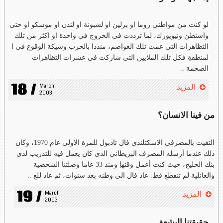
لو كنت من مواطني روما او برلين او لشبونة او لندن او موسكو او حتى
واشنطن ونيويورك، لما ترددت في الخروج في واحدة او اكثر من تلك
التظاهرات التي عمت تلك العواصم، منددا بالحرب وشيكة الوقوع في ا
لمنطقةِ فكل تلك الملايين التي شاركت في عشرات التظاهرات
الضخمة ..
18 /
March 
المزيد
2003
من فينا الانسان؟
التقيت بالمصرفي الاسكتلندي فال تادبول للمرة الاولى عام 1970، وكان
ذلك عندما أرسله المصرف البريطاني الذي كان يعمل فيه للتدريب لدى
بنك الخليج، حيث كنت أعمل وقتهاِ ومنذ 33 عاما وصلتنا الشخصية
والعائلية لم تنقطع قط. عاد فال الى وطنه بعد سنوات، ثم عاد للع ..
19 /
March 
المزيد
2003
حقيقتنا البشعة