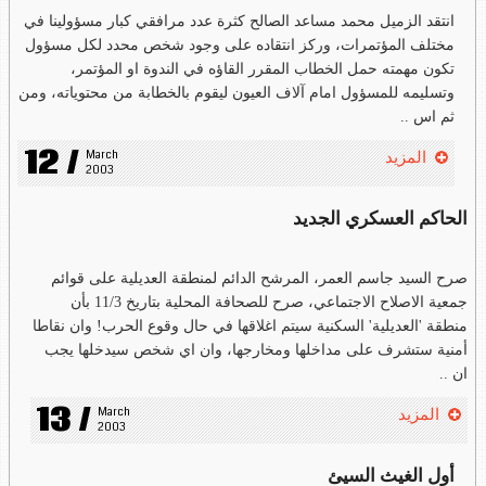
انتقد الزميل محمد مساعد الصالح كثرة عدد مرافقي كبار مسؤولينا في
مختلف المؤتمرات، وركز انتقاده على وجود شخص محدد لكل مسؤول
تكون مهمته حمل الخطاب المقرر القاؤه في الندوة او المؤتمر،
وتسليمه للمسؤول امام آلاف العيون ليقوم بالخطابة من محتوياته، ومن
ثم اس ..
12 /
March 
المزيد
2003
الحاكم العسكري الجديد
صرح السيد جاسم العمر، المرشح الدائم لمنطقة العديلية على قوائم
جمعية الاصلاح الاجتماعي، صرح للصحافة المحلية بتاريخ 11/3 بأن
منطقة 'العديلية' السكنية سيتم اغلاقها في حال وقوع الحرب! وان نقاطا
أمنية ستشرف على مداخلها ومخارجها، وان اي شخص سيدخلها يجب
ان ..
13 /
March 
المزيد
2003
أول الغيث السيئ