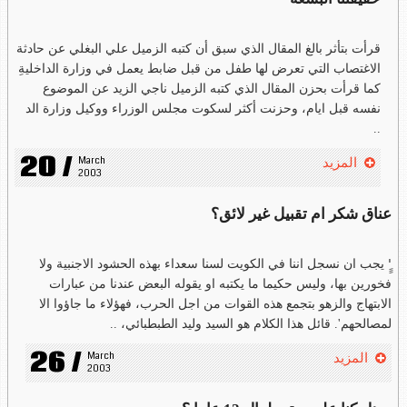
قرأت بتأثر بالغ المقال الذي سبق أن كتبه الزميل علي البغلي عن حادثة
الاغتصاب التي تعرض لها طفل من قبل ضابط يعمل في وزارة الداخليةِ
كما قرأت بحزن المقال الذي كتبه الزميل ناجي الزيد عن الموضوع
نفسه قبل ايام، وحزنت أكثر لسكوت مجلس الوزراء ووكيل وزارة الد
..
20 /
March 
المزيد
2003
عناق شكر ام تقبيل غير لائق؟
'ِِِ يجب ان نسجل اننا في الكويت لسنا سعداء بهذه الحشود الاجنبية ولا
فخورين بها، وليس حكيما ما يكتبه او يقوله البعض عندنا من عبارات
الابتهاج والزهو بتجمع هذه القوات من اجل الحرب، فهؤلاء ما جاؤوا الا
لمصالحهم'. قائل هذا الكلام هو السيد وليد الطبطبائي، ..
26 /
March 
المزيد
2003