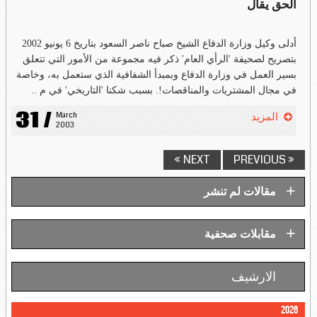
الحق يقال
أدلى وكيل وزارة الدفاع الشيخ صباح ناصر السعود بتاريخ 6 يونيو 2002
بتصريح لصحيفة 'الرأي العام' ذكر فيه مجموعة من الأمور التي تتعلق
بسير العمل في وزارة الدفاع وبمبدأ الشفافية الذي ستعمل به، وخاصة
في مجال المشتريات والمناقصات!. بسبب شكنا 'التاريخي' في م ..
31 /
March 
المزيد
2003
NEXT »
« PREVIOUS
+
مقالات لم تنشر
+
مقابلات صحفية
الارشيف
2026