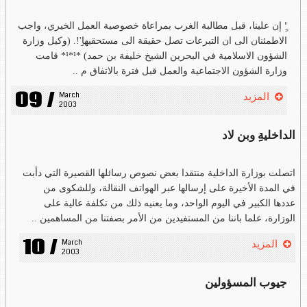
'ِِ إن علينا، قبل مطالبة الغرب بمراعاة خصوصية العمل الخيري، واجب
الاطمئنان الى ان التبرعات تصل حقيقة الى مستحقيهاِِ'!. (وكيل وزارة
الشؤون الاسلامية في البحرين الشيخ خليفة بن حمد) *¹*¹* قامت
وزارة الشؤون الاجتماعية والعمل قبل فترة بالاتفاق م ..
09 /
March 
المزيد
2003
الداخليةِِ وبن لاد
اتصلت بوزارة الداخلية منتقدا بعض نصوص رسائلها القصيرة التي دأبت
في المدة الأخيرة على إرسالها عبر الهواتف النقالة، وللشكوى من
عددها الكبير في اليوم الواحد، وما يعنيه ذلك من تكلفة عالية على
الوزارة، علما باننا من المستفيدين من الأمر بصفتنا من المساهمين ..
10 /
March 
المزيد
2003
جيوب المسؤولين