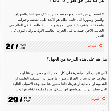
هل كنا على حق طوال 12 عاما ؟
لا اعتقد ان من الصعب توقع نتيجة حرب تقف فيها ليبيا والسودان
واليمن وسوريا الى جانب نظام هو الاشد ظلما لشعبه وجيرانه
واصدقائه، وتقف بقية قوى الحرية والانسانية والعدالة في العالم في
الجانب الآخر، فمنذ ما قبل الحرب العالمية الاولى، والى اليوم، كان
النصر ..
27 /
March 
المزيد
2003
هل هم على هذه الدرجة من الجهل؟
لكي نتجنب الرد مباشرة على كل الكلام الذي صدر من هنا او هناك
معارضا حرب تحرير العراق، سواء ما صدر عن السلفية العلمية او
الشعبية او الاصلية او غيرها، فاننا سنبين هنا مجموعة الاسباب التالية
التي نعتقد، برأينا المتواضع، انها تشكل مبررا مقبولا لقيام قوات ..
29 /
March 
المزيد
2003