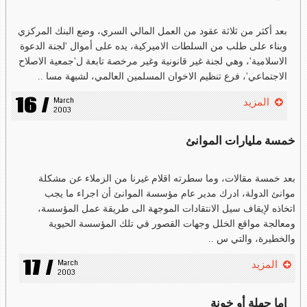
بعد أكثر من ثلاثة عقود من العمل المالي السري، وضع البنك المركزي
وبناء على طلب من السلطات الاميركية، يده على أموال 'لجنة الدعوة
الاسلامية'، وهي لجنة غير قانونية وغير مرخصة تابعة ل'جمعية الاصلاح
الاجتماعي'، فرع تنظيم الاخوان المسلمين العالمي، لشبهة مسا ..
16 /
March 
المزيد
2003
خمسة مليارات الموانئ
بعد خمسة مقالات، وما سطرته اقلام غيرنا من الزملاء عن مشكلة
موانئ الدولة، ادرك مدير عام مؤسسة الموانئ أن اجراء ما يجب
اتخاذه لإيقاف سيل الانتقادات الموجهة الى طريقة عمل المؤسسة،
ومعالجة مواقع الخلل وجهات القصور في تلك المؤسسة الحيوية
والخطيرة، والتي س ..
17 /
March 
المزيد
2003
إما جهلة أو خونة