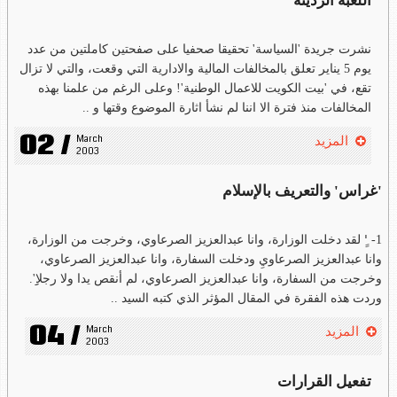
اللعبة الرديئة
نشرت جريدة 'السياسة' تحقيقا صحفيا على صفحتين كاملتين من عدد
يوم 5 يناير تعلق بالمخالفات المالية والادارية التي وقعت، والتي لا تزال
تقع، في 'بيت الكويت للاعمال الوطنية'! وعلى الرغم من علمنا بهذه
المخالفات منذ فترة الا اننا لم نشأ اثارة الموضوع وقتها و ..
02 /
March 
المزيد
2003
'غراس' والتعريف بالإسلام
1- 'ِِ لقد دخلت الوزارة، وانا عبدالعزيز الصرعاوي، وخرجت من الوزارة،
وانا عبدالعزيز الصرعاويِ ودخلت السفارة، وانا عبدالعزيز الصرعاوي،
وخرجت من السفارة، وانا عبدالعزيز الصرعاوي، لم أنقص يدا ولا رجلاِِ'.
وردت هذه الفقرة في المقال المؤثر الذي كتبه السيد ..
04 /
March 
المزيد
2003
تفعيل القرارات