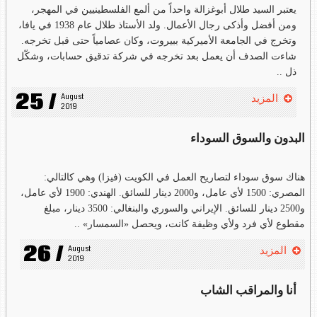
يعتبر السيد طلال أبوغزالة واحداً من ألمع الفلسطينيين في المهجر،
ومن أفضل وأذكى رجال الأعمال. ولد الأستاذ طلال عام 1938 في يافا،
وتخرج في الجامعة الأميركية ببيروت، وكان عصامياً حتى قبل تخرجه.
شاءت الصدف أن يعمل بعد تخرجه في شركة تدقيق حسابات، وشكّل
ذل ..
25 /
August 
المزيد
2019
البدون والسوق السوداء
هناك سوق سوداء لتصاريح العمل في الكويت (فيزا) وهي كالتالي:
المصري: 1500 لأي عامل، و2000 دينار للسائق. الهندي: 1900 لأي عامل،
و2500 دينار للسائق. الإيراني والسوري والبنغالي: 3500 دينار، مبلغ
مقطوع لأي فرد ولأي وظيفة كانت، ويحصل «السمسار» ..
26 /
August 
المزيد
2019
أنا والمراقب الشاب