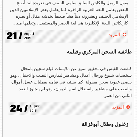
يقول الزميل والكابتن السابق سامي النصف في تغريدة له: أصبح
البعض يعامل اللغة العربية الزاخرة كما يعامل بعض الإسلاميين الدين
الإسلامي الحنيف ويعتبرونه ديناً هشاً ضعيفاً يخدشه مقال أو يضره
كاريكاتير. اللغة الإنكليزية هي لغة العصر والمستقبل، وتعلمها منذ ..
21 /
August 
المزيد
2019
طائفية السجن المركزي وقبليته
كشفت القبس في تحقيق مميز عن ملابسات قيام سجين بانتحال
شخصيات شيوخ ورجال أعمال ومشاهير ليمارس النصب والاحتيال، وهو
يقضي عقوبة سجن مطولة. كما يشتبه في قيامه بعمليات غسل أموال،
والنصب على مشاهير واستغلال اسم الديوان، وهو لم يتجاوز العقد
الثاني من العمر. ..
24 /
August 
المزيد
2019
زغلول وطلال أبوغزالة