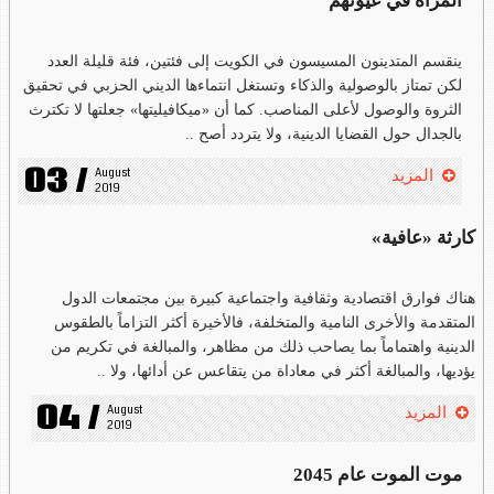
المرأة في عيونهم
ينقسم المتدينون المسيسون في الكويت إلى فئتين، فئة قليلة العدد
لكن تمتاز بالوصولية والذكاء وتستغل انتماءها الديني الحزبي في تحقيق
الثروة والوصول لأعلى المناصب. كما أن «ميكافيليتها» جعلتها لا تكترث
بالجدال حول القضايا الدينية، ولا يتردد أصح ..
03 /
August 
المزيد
2019
كارثة «عافية»
هناك فوارق اقتصادية وثقافية واجتماعية كبيرة بين مجتمعات الدول
المتقدمة والأخرى النامية والمتخلفة، فالأخيرة أكثر التزاماً بالطقوس
الدينية واهتماماً بما يصاحب ذلك من مظاهر، والمبالغة في تكريم من
يؤديها، والمبالغة أكثر في معاداة من يتقاعس عن أدائها، ولا ..
04 /
August 
المزيد
2019
موت الموت عام 2045