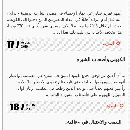
أظهر تقرير صادر عن جهاز الإحصاء في مصر، أشارت الزميلة «الراي»
اليه قبل أيام، تزايداً هائلاً في أعداد المصريين الذين دخلوا إلى الكويت،
حيث بلغ خلال 2018 ما معدله 8 آلاف مصري شهرياً، أي نحو 270 يوميا،
هذا بخلاف الأعداد التي تلت ذلك هذا العا ..
17 /
August 
المزيد
2019
الكويتي وأصحاب الشبرة
ما أن أعلن عن وجود تجمع للهنود السيخ في شبرة في الصليبية، واعتبار
أنهم يمارسون فيها العبادة، حتى ثارت ثائرة قوى الإصلاح والأخلاق،
واُعتبر فعلهم تعدياً على ثوابت الدين وطعناً في العقيدة! وكان أول
المنبرين للهجوم على «أصحاب الشبرة» النائب م ..
18 /
August 
المزيد
2019
النصب والاحتيال في «عافية»