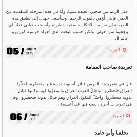
على الرغم من صحتي الجيدة نسبيا، وأنا في هذه المرحلة المتقدمة من
العمر، فإنني أؤمن بالموت الرحيم، وسأسعى جهدي إلى تطبيق هذه
الطريقة إن تعرضت لانتكاسة صحية خطيرة، وأصبحت حياتي عذاباً لي
وجحيماً لمن حولي. ولكن حسب البحث الذي أجراه خوسيه كورديرو،
عالم ال ..
05 /
August 
المزيد
2019
تغريدة صاحب العمامة
قال في «تغريدة»: الفرس قبائل آسيوية بدوية غير متحضّرة، احتلّوا
العراق فتَحضّروا. واحتَلّ العربُ العراق واستقرّوا فيه، وكانوا قبائل
بدوية فتحضّروا. واحتَلّ المغول العراق وهم قبائل بدوية فتحضّروا. وقال
في تغريدات أخرى، نفث فيها عُقداً نفسية ..
06 /
August 
المزيد
2019
تخلفنا وأبو حامد