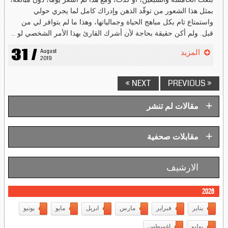
بمثل هذا الشعور من توقّد الذهن وإدراك كامل لما يجري حولي
واستمتاع تام بكل مباهج الحياة وجمالياتها، وهذا ما لم يتوافر لي من
قبل. ولم أكن حقيقة بحاجة لأن أشرك القارئ بهذا الأمر الشخصي لو ..
31 /
August 
المزيد
2019
NEXT »
« PREVIOUS
+
مقالات لم تنشر
+
مقابلات صحفية
الارشيف
2026
يناير
فبراير
مارس
ابريل
مايو
يونيو
يوليو
اغسطس