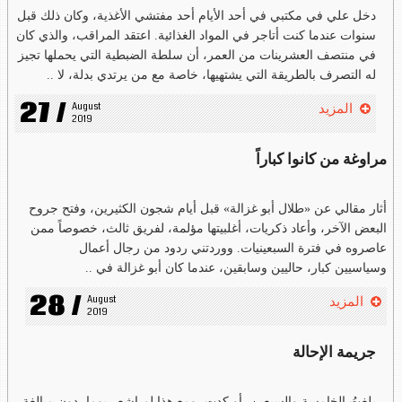
دخل علي في مكتبي في أحد الأيام أحد مفتشي الأغذية، وكان ذلك قبل
سنوات عندما كنت أتاجر في المواد الغذائية. اعتقد المراقب، والذي كان
في منتصف العشرينات من العمر، أن سلطة الضبطية التي يحملها تجيز
له التصرف بالطريقة التي يشتهيها، خاصة مع من يرتدي بدلة، لا ..
27 /
August 
المزيد
2019
مراوغة من كانوا كباراً
أثار مقالي عن «طلال أبو غزالة» قبل أيام شجون الكثيرين، وفتح جروح
البعض الآخر، وأعاد ذكريات، أغلبيتها مؤلمة، لفريق ثالث، خصوصاً ممن
عاصروه في فترة السبعينيات. ووردتني ردود من رجال أعمال
وسياسيين كبار، حاليين وسابقين، عندما كان أبو غزالة في ..
28 /
August 
المزيد
2019
جريمة الإحالة
بلغتُ الخامسة والسبعين، أو كدت، ومع هذا لم اشعر يوما، دون مبالغة،