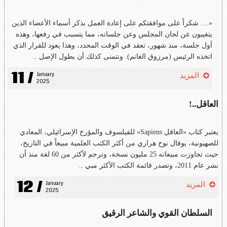
«.... شكراً على موافقتكم على إعادة العمل بذكر أسماء الأعضاء الذين
يتغيبون عن لجان المجلس وعن جلساته، مما يتسبب في رفعها، وهذه
أول جلسة، منذ شهور، تعقد في الوقت المحدد، وهذا يعود للقرار الذي
اتخذه الرئيس (مرزوق الغانم). ونتمنى كذلك أن يطول الإصل ..
11 /
January 
المزيد
2025
العاقل..!
يعتبر كتاب «العاقل Sapiens» للفيلسوف والمؤرخ الإسرائيلي، المعادي
للصهيونية، يوفال نوح هراري من أكثر الكتب العلمية مبيعاً في التاريخ،
حيث تجاوزت مبيعاته 25 مليون نسخة، وترجم لأكثر من 60 لغة منذ أن
نشر عام 2011، وتصدر قائمة الكتب الأكثر مبي ..
12 /
January 
المزيد
2025
السلطان القوي والشاعر الرقيق