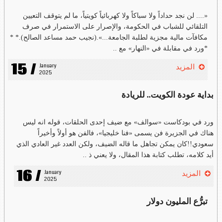
«.... لن نجد حداداً ولا سباكاً ولا كهربائياً كويتياً، ما لم يتوقف التعيين
التلقائي للشباب في الحكومة، والإصرار على الاستمرار في صرف
مكافآت مالية مجزية لطلبة الجامعة...».(نجيب حمد مساعد الصالح).* *
*ورد في مقابلة في «النهار» مع ..
15 /
January 
المزيد
2025
بداية عودة الكويت.. للريادة
ورد في بودكاست «سوالف» مع ضيف إحدى الحلقات، قوله انه ليس
هناك في الجزيرة فن يسمى «فنا خليجيا»، فالفن هو أولاً وأخيراً
سعودي!!كان يمكن تجاهل ما قاله الضيف، ولكن العدد غير العادي الذي
أيد كلامه، تطلب كتابة هذا المقال، ولا يعني ذ ..
16 /
January 
المزيد
2025
تبرُّع المليون دولار