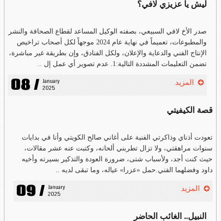
ليش يا عزيزي لافي؟
صدر الأخ لافي السبيعي، بصفته الوكيل المساعد لقطاع الصحافة والنشر
والمطبوعات، تعميماً في نهاية عام 2024 موجهاً لكل أصحاب تراخيص
الإنتاج الفني والدعاية والإعلان، ولكل الفنادق، وإن بطريقة غير مباشرة،
تضمن التعليمات المشددة التالية:1. عدم تصوير أي عمل إل ..
08 /
January 
المزيد
2025
قصة الكيفيتي
تعودت أذناي وذاكرتي الفنية على أغاني صالح الكويتي وأنا في بدايات
سنوات مراهقتي، ولا تزال تطربني ألحانه، وكتبت عنه عشر مقالات،
حيث كنت أجد، ولأسباب شتى، ضرورة العودة والتذكير بسيرته وأخيه
داود وفضلهما الفني.حمل «عزرا» عياله، وما تبقى لديه ..
09 /
January 
المزيد
2025
النبيل.. الغائب الحاضر