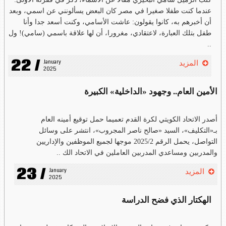
عندما كنت طفلا صغيرا في مصر كان البعض يسألونني عن اسمي، وبعد
أن أخبرهم به، كانوا يقولون: عاشت الأسامي، وكنت أسعد جدا وأنا
طفل بتلك العبارة، لاعتقادي، مغرورا، أن لها علاقة باسمي (سامي)! ول
..
22 /
January 
المزيد
2025
الأمين العام.. وجهود «الداخلية» الكبيرة
أصدر الاتحاد الكويتي لكرة القدم تعميما حمل توقيع أمينه العام
بـ«التكليف»، السيد «صالح ناصر المجروب»، انتشر على وسائل
التواصل، يحمل الرقم 2025/2 موجها لجميع الموظفين والإداريين
والمدربين ومساعدي المدربين العاملين في الاتحاد الك ..
23 /
January 
المزيد
2025
الهكتار الذي فضح الدراسة