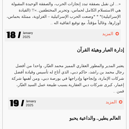
«... لن نقبل بصفقة تبدد إنجازات الحرب، والصفقة الوحيدة المقبولة
هي الاستسلام الكامل لحماس، وتحرير المختطفين..»!! (القيادة
الإسرائيلية)* * *وضعت الحرب الإسرائيلية – الغزاوية، ممثلة بحماس،
أوزارها، وغالباً مؤقتاً، مع توقيع اتفاقية اله ..
18 /
January 
المزيد
2025
إدارة العبار وهيئة القرآن
يعتبر المدير والمطور العقاري المميز محمد العبّار، واحدا من أفضل
رجال محمد بن راشد، حاكم دبي، الذي أتاح له تأسيس وقيادة أفضل
شركات الإمارة، وإنجاحها وإدراجها في بورصة دبي، ومن أهمها شركة
إعمار، كبرى شركات دبي العقارية.بسبب طبيعة عمل السيد العبّار،
فمن ..
19 /
January 
المزيد
2025
العالم يطير.. والداعية يحبو