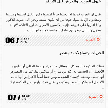
خيول العرب.. والعرض قبل الأرض
يقال ان العرب قديما اذا دخلوا حرباً امتطوا ذكور الخيل لجلدها وصبرها
ويتفادون الإناث منها، خوفا من ان تكون شبقة وتحن الى صوت الذكور.
واذا اغاروا على غيرهم فإنهم يعكسون الأمر ويمتطون الاناث، لأنها لا
تصهل وبالتالي توفر لهم عامل المباغتة كما يمكنها التب ..
06 /
January 
المزيد
2025
الحريات وتساؤلات د.منتصر
تمتلك الحكومة اليوم كل الوسائل لاستمرار وضعنا الحالي أو تطويره
للأفضل، أو الخسف به، فلا من منازع أو منافس لها. كما من المفترض
أنها تتمنى وتسعى لإسعاد الشعب، ومن حقنا أيضاً الافتراض أنها تتمنى
الأفضل له، ولكن الشعب يشكو من علل عدة، وليس من الحكمة ترك
..
07 /
January 
المزيد
2025