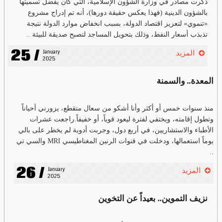
ذكرت مصادر في وزارة الشؤون الإسلامية، التي كان يفضل تسميتها
بالشؤون الدينية (فهذا يعكس حقيقة دورها)، أنه تم إدراج مشروع
«تنموي» لتعزيز اقتصاد الدولة، بسبب انخفاض موارد الدولة نتيجة
تذبذب أسعار النفط، وذلك بتحويل المساجد لتصبح صديقة للبيئة ..
25 /
January 
المزيد
2025
المعدة.. والسمنة
منذ سنوات خمس أو أكثر وأنا أشكو من سعال متقطع، يزورني أحياناً
وتطول إقامته، ويختفي لفترة ليعود قوياً، أو خفيفاً.راجعت عشرات
الأطباء والاستشاريين، في أربع دول، وجربت أدوية لم يخطر على بالي
يوماً استعمالها، ودخلت في قنوات الرنين المغناطيسي MRI والسي تي
..
26 /
January 
المزيد
2025
نزيف التموين.. بعيداً عن التخوين