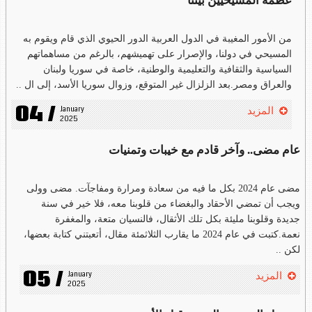
عظمة المسيحيين بيننا
من الأمور المغيبة في الدول العربية الدور الحيوي الذي قام ويقوم به
المسيحي في دولنا، والإصرار على تهميشهم، بالرغم من مساهماتهم
السياسية والثقافية والتعليمية والوطنية، خاصة في سوريا ولبنان
والعراق ومصر.بعد الزلزال غير المتوقع، وزوال سوريا الأسد، إلى ال ..
04 /
January 
المزيد
2025
عام مضى.. وآخر قادم مع خيبات وتمنيات
مضى عام 2024 بكل ما فيه من سعادة ومرارة ومفاجآت. مضى وولى
ويجب أن تمضي الأحقاد والبغضاء من قلوبنا معه، فلا خير في سنة
جديدة وقلوبنا مليئة بكل تلك الأثقال، فالنسيان متعة، والمغفرة
نعمة.كتبت في عام 2024 ما يقارب الثلاثمئة مقال، أتعبتني كتابة بعضها،
لكن ..
05 /
January 
المزيد
2025