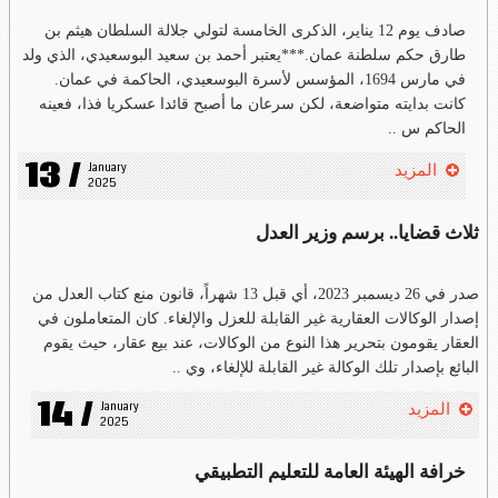
صادف يوم 12 يناير، الذكرى الخامسة لتولي جلالة السلطان هيثم بن
طارق حكم سلطنة عمان.***يعتبر أحمد بن سعيد البوسعيدي، الذي ولد
في مارس 1694، المؤسس لأسرة البوسعيدي، الحاكمة في عمان.
كانت بدايته متواضعة، لكن سرعان ما أصبح قائدا عسكريا فذا، فعينه
الحاكم س ..
13 /
January 
المزيد
2025
ثلاث قضايا.. برسم وزير العدل
صدر في 26 ديسمبر 2023، أي قبل 13 شهراً، قانون منع كتاب العدل من
إصدار الوكالات العقارية غير القابلة للعزل والإلغاء. كان المتعاملون في
العقار يقومون بتحرير هذا النوع من الوكالات، عند بيع عقار، حيث يقوم
البائع بإصدار تلك الوكالة غير القابلة للإلغاء، وي ..
14 /
January 
المزيد
2025
خرافة الهيئة العامة للتعليم التطبيقي