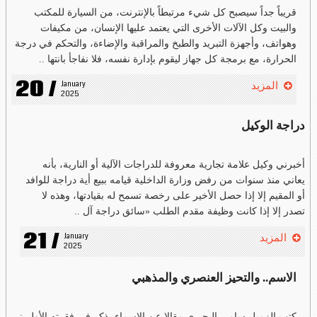
قريباً جداً سيصبح كل شيء مرتبطاً بالإنترنت، من السيارة للمكتب
والبيت وكل الآلات الأخرى التي يعتمد عليها الإنسان، من مكيفات
وهواتف، وأجهزة التبريد والطبخ والمراقبة والإضاءة، والتحكم في درجة
الحرارة، مع برمجة كل جهاز ليقوم بإدارة نفسه، فلا نفاجأ بانتها ..
20 /
January 
المزيد
2025
دراجة الوكيل
أخبرني وكيل علامة تجارية معروفة للدراجات الآلية أو النارية، بأنه
يعاني منذ سنوات من رفض وزارة الداخلية قيامه ببيع أية دراجة للوافد
أو المقيم إلا إذا حصل الأخير على رخصة تسمح له بقيادتها، وهذه لا
تصدر إلا إذا كانت وظيفة مقدم الطلب «سائق دراجة آل ..
21 /
January 
المزيد
2025
الاسم.. والتحيز العنصري والمذهبي
كتب الزميل سامي البحيري مقالا عن الاسماء، ذكر في فقرته الأولى: