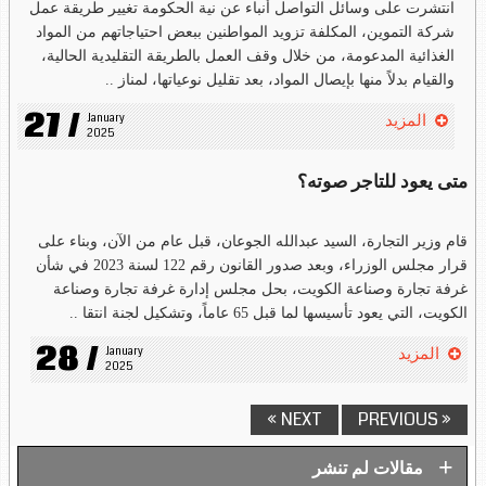
انتشرت على وسائل التواصل أنباء عن نية الحكومة تغيير طريقة عمل
شركة التموين، المكلفة تزويد المواطنين ببعض احتياجاتهم من المواد
الغذائية المدعومة، من خلال وقف العمل بالطريقة التقليدية الحالية،
والقيام بدلاً منها بإيصال المواد، بعد تقليل نوعياتها، لمناز ..
27 /
January 
المزيد
2025
متى يعود للتاجر صوته؟
قام وزير التجارة، السيد عبدالله الجوعان، قبل عام من الآن، وبناء على
قرار مجلس الوزراء، وبعد صدور القانون رقم 122 لسنة 2023 في شأن
غرفة تجارة وصناعة الكويت، بحل مجلس إدارة غرفة تجارة وصناعة
الكويت، التي يعود تأسيسها لما قبل 65 عاماً، وتشكيل لجنة انتقا ..
28 /
January 
المزيد
2025
NEXT »
« PREVIOUS
+
مقالات لم تنشر