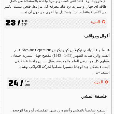
الإلكترونية، ولا أعتقد أنني قمت ولو مرة واحدة بالاستفادة من كامل
طاقة اي جهاز أو سيارة، دع عنك معرفة كل مزاياها. فنحن نمتلك الكثير
من الأشياء وتتقادم لدينا ونستبدل بها أخرى من دون أن نع ..
23 /
June 
المزيد
2014
أقوال ومواقف
عندما جاء البولندي نيكولاس كوبرنيكوس Nicolaus Copernicus عالم
الفلك والرياضيات الشهير (1473 - 1543) ليفضح جهل البشرية جمعاء،
وقبلهم كل من ادعى العلم والمعرفة، وقال إننا إن راقبنا نقطة في
السماء بشكل جيد لوجدنا تفسيرا منطقيا لحركة الكواكب وشدة
استضاءت ..
24 /
June 
المزيد
2014
فلسفة المشي
أستمتع شخصياً بالمشي وأعتبره رياضتي المفضلة، أو ربما الوحيدة.