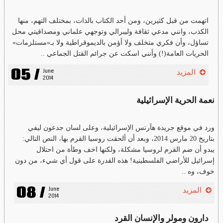
اتهمت من قبل كثيرين، ومن أحد الكتاب بالذات، بمختلف التهم، منها
الكذب، وانني مدعي ثقافة وليبرالي وتوجهي علماني ومصداقيتي محل
تساؤل، وأن فكري متخلف ولا أؤمن بالديموقراطية ولا بـ«مستلزمات»
الحريات العامة(!) وأنني اسكت عن جرائم القتل الجماعي ..
05 /
June 
المزيد
2014
نعمة الحرية الإسرائيلية
ورد في موقع جريدة هآرتس الإسرائيلية، وعلى لسان جدعون ليفي
بتاريخ 20 مارس 2014، وبعد أن ألحقت روسيا القرم بها، النص التالي:
يبدو أن ضم القرم لروسيا مشكلة، ولكنها اخف وطأة من احتلال
إسرائيل للأراضي الفلسطينية! هذه القدرة على قول أي شيء، من دون
خوف، وه ..
08 /
June 
المزيد
2014
دارون ومولر والإنسان القرد