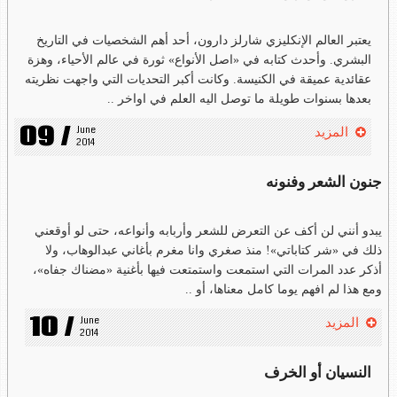
يعتبر العالم الإنكليزي شارلز دارون، أحد أهم الشخصيات في التاريخ
البشري. وأحدث كتابه في «اصل الأنواع» ثورة في عالم الأحياء، وهزة
عقائدية عميقة في الكنيسة. وكانت أكبر التحديات التي واجهت نظريته
بعدها بسنوات طويلة ما توصل اليه العلم في اواخر ..
09 /
June 
المزيد
2014
جنون الشعر وفنونه
يبدو أنني لن أكف عن التعرض للشعر وأربابه وأنواعه، حتى لو أوقعني
ذلك في «شر كتاباتي»! منذ صغري وانا مغرم بأغاني عبدالوهاب، ولا
أذكر عدد المرات التي استمعت واستمتعت فيها بأغنية «مضناك جفاه»،
ومع هذا لم افهم يوما كامل معناها، أو ..
10 /
June 
المزيد
2014
النسيان أو الخرف