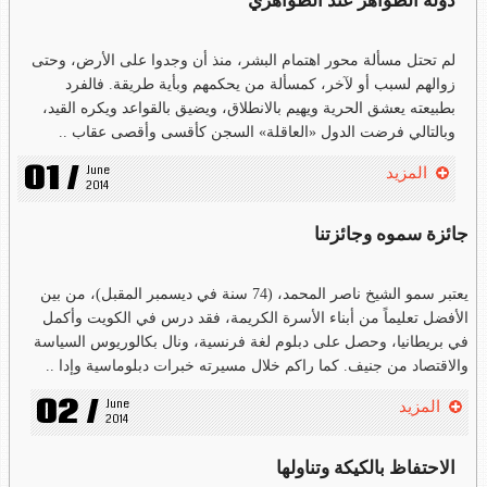
دولة الظواهر عند الظواهري
لم تحتل مسألة محور اهتمام البشر، منذ أن وجدوا على الأرض، وحتى
زوالهم لسبب أو لآخر، كمسألة من يحكمهم وبأية طريقة. فالفرد
بطبيعته يعشق الحرية ويهيم بالانطلاق، ويضيق بالقواعد ويكره القيد،
وبالتالي فرضت الدول «العاقلة» السجن كأقسى وأقصى عقاب ..
01 /
June 
المزيد
2014
جائزة سموه وجائزتنا
يعتبر سمو الشيخ ناصر المحمد، (74 سنة في ديسمبر المقبل)، من بين
الأفضل تعليماً من أبناء الأسرة الكريمة، فقد درس في الكويت وأكمل
في بريطانيا، وحصل على دبلوم لغة فرنسية، ونال بكالوريوس السياسة
والاقتصاد من جنيف. كما راكم خلال مسيرته خبرات دبلوماسية وإدا ..
02 /
June 
المزيد
2014
الاحتفاظ بالكيكة وتناولها