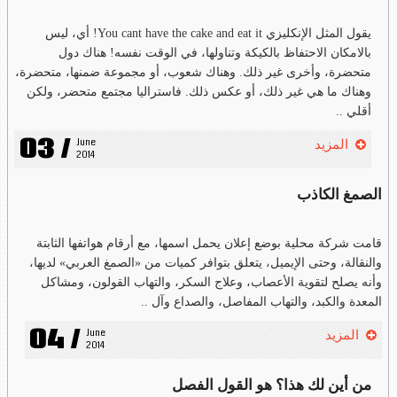
يقول المثل الإنكليزي You cant have the cake and eat it! أي، ليس
بالامكان الاحتفاظ بالكيكة وتناولها، في الوقت نفسه! هناك دول
متحضرة، وأخرى غير ذلك. وهناك شعوب، أو مجموعة ضمنها، متحضرة،
وهناك ما هي غير ذلك، أو عكس ذلك. فاستراليا مجتمع متحضر، ولكن
أقلي ..
03 /
June 
المزيد
2014
الصمغ الكاذب
قامت شركة محلية بوضع إعلان يحمل اسمها، مع أرقام هواتفها الثابتة
والنقالة، وحتى الإيميل، يتعلق بتوافر كميات من «الصمغ العربي» لديها،
وأنه يصلح لتقوية الأعصاب، وعلاج السكر، والتهاب القولون، ومشاكل
المعدة والكبد، والتهاب المفاصل، والصداع وآل ..
04 /
June 
المزيد
2014
من أين لك هذا؟ هو القول الفصل