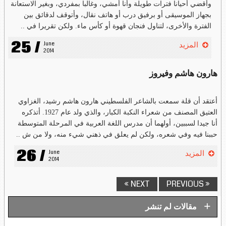
وأقضي أحيانا فترات طويلة وأنا أمشي، وغالبا بمفردي، وبغير الاستعانة
بجهاز الموسيقى أو برفيق درب أو هاتف نقال، وأتوقف لدقائق بين
الفترة والأخرى، لتناول فنجان قهوة أو كأس ماء. ولكن تقريرا في ..
25 /
June 
المزيد
2014
هارون هاشم وفيروز
أعتقد أن قلة سمعت بالشاعر الفلسطيني هارون هاشم رشيد، الغزاوي
العتيق المصنف من شعراء النكبة الكبار، والذي ولد عام 1927. أتذكره
أنا جيدا لسببين، أولهما أن مدرس اللغة العربية في المرحلة المتوسطة
حببنا فيه وفي شعره، ولكن لم يعلق في ذهني شيء منه، ولا من ش ..
26 /
June 
المزيد
2014
NEXT »
« PREVIOUS
+
مقالات لم تنشر