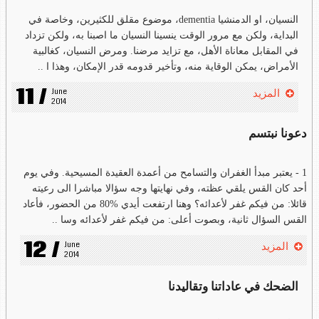
النسيان، او الدمنشيا dementia، موضوع مقلق للكثيرين، وخاصة في
البداية، ولكن مع مرور الوقت ينسينا النسيان ما اصبنا به، ولكن تزداد
في المقابل معاناة الأهل، مع تزايد مرضنا. ومرض النسيان، كغالبية
الأمراض، يمكن الوقاية منه، وتأخير قدومه قدر الإمكان، وهذا ا ..
11 /
June 
المزيد
2014
دعونا نبتسم
1 - يعتبر مبدأ الغفران والتسامح من أعمدة العقيدة المسيحية. وفي يوم
أحد كان القس يلقي عظته، وفي نهايتها وجه سؤالا مباشرا الى رعيته
قائلا: من فيكم غفر لأعدائه؟ وهنا ارتفعت أيدي %80 من الحضور، فأعاد
القس السؤال ثانية، وبصوت أعلى: من فيكم غفر لأعدائه وسا ..
12 /
June 
المزيد
2014
الضحك في عاداتنا وتقاليدنا