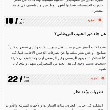
جاوزت الخمسمئة، شدا بها أشهر المطربين. ولد ناصيف في قرية
مشغر ..
19 /
June 
المزيد
2014
هل جاء دور الحبيب البريطاني؟
عندما كنت أعيش في بريطانيا قبل سنوات، كنت وغيري نستغرب كثيراً
تسامح، أو غض نظر سلطاتها عن تصرفات اللاجئين الأجانب فيها. كما
كنا نستنكر تشجيعهم الرسمي وغير الرسمي لهم، وكنا نتوقع أن كارثة
ستحدث بسبب وجود كل هذا العدد من المتطرفين بينهم، والذي كان
همهم ..
22 /
June 
المزيد
2014
نظريات وبُعد نظر
امتلكت في حياتي، كغيري، مئات السيارات والأجهزة المنزلية والأدوات