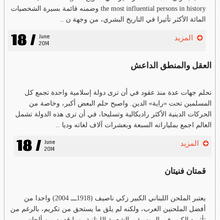
the most influential persons in history وضمنه قائمة بسيرة الشخصيات
المائة الأكثر تأثيرا في التاريخ البشري، من وجهة ن ..
18 /
June 
المزيد
2014
العقل والمنطق الداعش
تحلم جهات عدة منذ عقود في أن ترى دولة إسلامية واحدة تجمع كل
المسلمين تحت «راية» الدين. واصبح حلم البعض أكبر، وخاصة من
الحركات الدينية الأكثر راديكالية وتسليحا، في أن ترى هذه الدولة تشمل
العالم اجمع بملياراته السبعة وبعشرات آلاف لغاته وديا ..
18 /
June 
المزيد
2014
قمتان فنيتان
يعتبر الملحن اللبناني الكبير زكي ناصيف (1918ـــ 2004) واحدا من
أفضل الملحنين العرب، ولكنه لم يلق ما يستحق من تكريم، بالرغم من
تأثيره الكبير في الموسيقى الشعبية اللبنانية، وما قدمه من ألحان