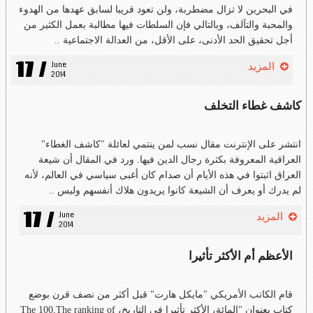
في البحرين لا تزال مضطربة، ولن تعود قريبا لسابق عهدها من الهدوء
والمحبة والتآلف، وبالتالي فإن السلطات فيها مطالبة بعمل الكثير من
أجل تحقيق الحد الأدنى، على الأقل، من العدالة الاجتماعية ..
17 /
June 
المزيد
2014
كاشف غطاء التخلف
انتشر على الإنترنت مقال نسب لمن ينتمي لعائلة "كاشف الغطاء"
العراقية المعروفة بكثرة رجال الدين فيها. ورد في المقال أن شيعة
العراق اثبتوا في هذه الأيام أن صدام كان أغبى سياسي في العالم، لأنه
لم يدرك أو يعرف أن الشيعة كانوا يريدون هلاك أنفسهم وليس ..
17 /
June 
المزيد
2014
الأعظم أم الأكثر تأثيرا
قام الكاتب الأمريكي "مايكل هارت" قبل أكثر من نصف قرن بوضع
كتاب بعنوان "المائة، الأكثر تأثيرا في التاريخ، The 100,The ranking of