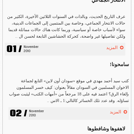
الانتحار الجماعي
عرف التاريخ الحديث، وبالذات في السنوات الثلاثين الأخيرة، الكثير من
حالات الانتحار الجماعي، وخاصة بين المنتمين إلى الجماعات الدينية،
سواء لأسباب خاصة أو سياسية، وربما كانت هناك حالات مماثلة قديما
ولكن تفاصيلها غير واضحة، كحركة الحشاشين التابعة لحسن ال ..
01 /
November 
المزيد
2010
سامحونا!
كتب سيد أحمد مهدي في موقع «سودان أون لاين» التابع لجماعة
الاخوان المسلمين في السودان مقالاً بعنوان: كيف خسر المسلمون
بإلغاء الرق؟ اعتمد فيه على 18 مرجعاً من «أمهات الكتب» ليثبت صواب
تساؤله. وقد عدد تلك الخسائر كالتالي:1 ـ الاس ..
02 /
November 
المزيد
2010
لاهفوها وشافطوها