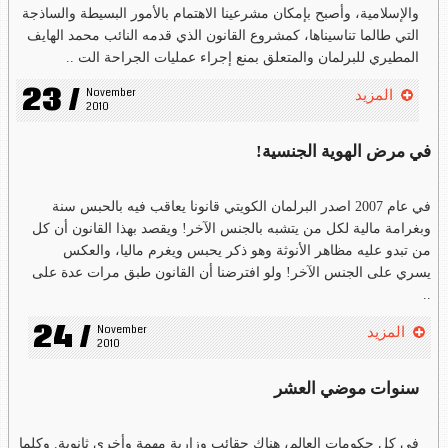
والإسلامية، وأصبح بإمكان مشرعينا الاهتمام بالأمور البسيطة والساذجة
التي طالما تناسيناها، كمشروع القانون الذي قدمه النائب محمد الهايف
المطيري للبرلمان والمتعلق بمنع إجراء عمليات الجراحة الت ..
23 /
November 
المزيد
2010
في مرض الهوية الجنسية!
في عام 2007 اصدر البرلمان الكويتي قانونا يعاقب فيه بالحبس سنة
وبغرامة مالية لكل من يتشبه بالجنس الآخر! ويقصد بهذا القانون أن كل
من تبدو عليه مظاهر الأنوثة وهو ذكر يحبس ويغرم ماليا، والعكس
يسري على الجنس الآخر! ولو افترضنا أن القانون طبق مرات عدة على
..
24 /
November 
المزيد
2010
سنوات موضي العشر
في كل حكومات العالم، هناك حقائب وزارية مهمة وأخرى ثانوية. وكلما