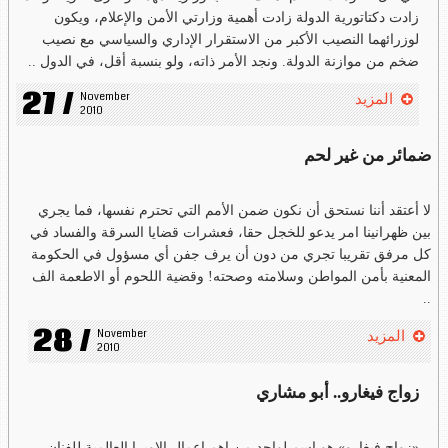
زادت دكتاتورية الدولة زادت أهمية وزارتي الأمن والإعلام، ويكون
لوزرائهما النصيب الأكبر من الاستقرار الإداري والسياسي مع نصيب
ضخم من موازنة الدولة. ونجد الأمر ذاته، ولو بنسبة أقل، في الدول ..
27 /
November 
المزيد
2010
ضمائر من غير لحم
لا أعتقد أننا نستحق أن نكون ضمن الأمم التي تحترم نفسها، فما يجري
بين ظهرانينا امر يدعو للخجل حقا، فعشرات قضايا السرقة والفساد في
كل مرفق تقريبا تجري من دون أن يرف جفن أي مسؤول في الحكومة
المعنية بأمن المواطن وسلامته وصحته! وقضية اللحوم أو الاطعمة الف
..
28 /
November 
المزيد
2010
زواج فيغارو.. أبو مشاري
«زواج فيغارو» هو اسم لواحد من اهم اعمال الاوبرا العالمية للفنان