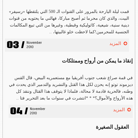
قمت ليلة البارحة بالمرور على القنوات الـ 500 التي يلتقطها «رسيفر»
البيت، والذي كان محرما ثم أصبح مباركا، فهالني ما يحتويه من قنوات
دينية سنية، شيعية، كاثوليكية وقبطية، وغيرها من التي تبيع المكالمات
الجنسية للمحرمين!كما لاحظت خلو غالبيتها، ..
03 /
November 
المزيد
2010
إنقاذ ما يمكن من أرواح وممتلكات
في قمة صراع شعب جنوب أفريقيا مع مستعمريه البيض، قال القس
ديزموند توتو إنه يحزن لكل هذا القتل والتشريد والتدمير الذي يحدث في
وطنه، فالحرية قادمة لا محالة، فلماذا لا يتوقف هذا القتال وننقذ كل
هذه الأرواح والأموال؟* * *انتشرت في سنوات ما بعد التحرير فتا ..
04 /
November 
المزيد
2010
العقول الصغيرة