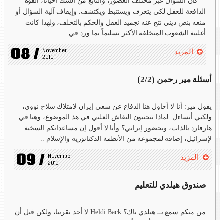
كان السؤال عبر مختلف العصور، والنابع من الشك أحياناً، القوة
الدافعة للعقل لكي يتعرف ويستنبط ويكتشف. وإيقاف آلية السؤال أو
منعه بنص ديني نتج عنه تجميد العقل والحكم بالتخلف، ولهذا كانت
أغلبية الشعوب المتخلفة الأكثر تسليماً بما ورد في ..
08 /
November 
المزيد
2010
أسئلة مير رحمن (2/2)
يقول مير: أنا لا أحاول هنا الدفاع عن سعي إيران لامتلاك سلاح نووي،
ولكني أتساءل: لماذا تتجنبون النقاش العلني في هذ الموضوع، وهنا في
هارفارد بالذات، وبحضور إيراني؟ وأنا لا أقول إن مساعداتكم السخية
لإسرائيل، إضافة لمجموعة من الأنظمة الدكتاتورية والإسلام ..
09 /
November 
المزيد
2010
صندوق هيلدي للتعليم
من منكم سمع بــ هيلدي باك؟ Heldi Back لا أحد تقريبا، ولكن قبل أن