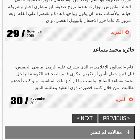
الخالد اماديوس موزارت.عندما تزوج صديقنا ابو مشاري اختار وشريكة
حياته، ولأسباب عدة، ان يكون زواجهما هادئا ومقتصرا على القلة. وبعد
مرور 25 عاما قرر الاحتفال باليوبيل الفضي، واق ..
29 /
November 
المزيد
2010
جائزة محمد مساعد
أقام «الصالون الإعلامي»، الذي يشرف عليه الزميل ماضي الخميس،
قبل فترة حفل تأبين أو تكريم لذكرى فقيد الصحافة الكويتية الراحل
محمد مساعد الصالح. ولسبب ما لم أدع لتلك المناسبة، ولو كنت أحدهم
لطالبت، من خلال كلمة قصيرة، ذوي الفقيد وعائلته المق ..
30 /
November 
المزيد
2010
NEXT »
« PREVIOUS
+
مقالات لم تنشر