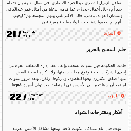
تساءل الزميل القطري عبدالحميد الأنصاري، في مقال له بعنوان «دعاة
جدد أم رجال أعمال جدد؟»، عما قدمه الدعاة من أمثال عمر عبدالكافي
وسلمان العودة، وعمرو خالد، الأكثر غنى بينهم، لمجتمعاتهم؟ ليجيب
بأنهم لم يقدموا شيئا حقيقيا ولا معالجة معرفية ن ..
21 /
November 
المزيد
2010
حلم التمسح بالحرير
قامت الحكومة قبل سنوات بسحب وإلغاء عقد إدارة المنطقة الحرة من
إحدى الشركات بحجة وقوع مخالفات منها، ولا ننكر هنا صحة البعض
منها! صفق الكثيرون وقتها للخطوة، وباركوها، ولكن، وبعد مرور سنوات
لم نجد أن شيئا تغير إلى الأحسن في المنطقة، بعد تولي أجهزة &laqu ..
22 /
November 
المزيد
2010
أفكار ومقترحات الشواذ
انتهت قبل ايام مشاكل الكويت كافة، ومعها مشاكل الأمتين العربية