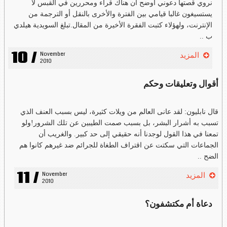
نروي قصتها دعوني أوضح أن هناك قراء ومحررين في القبس لا
يستسيغون غالبا قيامي بين الفترة والأخرى بالنقل أو الترجمة من
الإنترنت، ولهؤلاء كتبت الفقرة الأخيرة من المقال.تبلغ السويدية هيلدي
ب ..
10 /
November 
المزيد
2010
أقوال وتعليقات وحكم
قال نابليون: لقد عانى العالم من ويلات كثيرة، ليس بسبب العنف الذي
تسبب به أشرار البشر، بل بسبب صمت الطيبين عن تلك الشرور!ولو
تمعنا في هذا القول لوجدنا أنه حقيقي إلى حد كبير. والغريب أن
الجماعات التي سكتت عن اقتراف الطغاة للجرائم ضد غيرهم كانوا هم
الضح ..
11 /
November 
المزيد
2010
دعاة أم مكتشفون؟