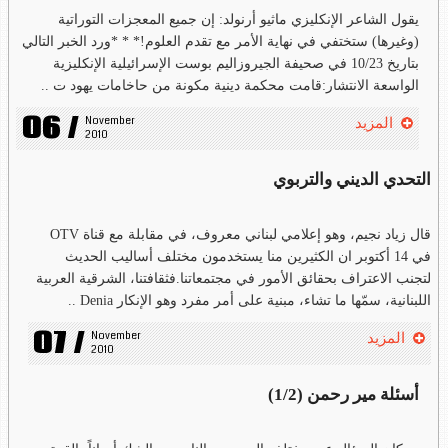
يقول الشاعر الإنكليزي ماثيو أرنولد: إن جميع المعجزات التوراتية
(وغيرها) ستختفي في نهاية الأمر مع تقدم العلوم!* * *ورد الخبر التالي
بتاريخ 10/23 في صحيفة الجيروزاليم بوست الإسرائيلية الإنكليزية
الواسعة الانتشار:قامت محكمة دينية مكونة من حاخامات يهود ت ..
06 /
November 
المزيد
2010
التحدي الديني والتربوي
قال زياد نجيم، وهو إعلامي لبناني معروف، في مقابلة مع قناة OTV
في 14 أكتوبر ان الكثيرين منا يستخدمون مختلف أساليب الحديث
لتجنب الاعتراف بحقائق الأمور في مجتمعاتنا.فثقافتنا، الشرقية العربية
اللبنانية، سمّها ما تشاء، مبنية على أمر مفرد وهو الإنكار Denia ..
07 /
November 
المزيد
2010
أسئلة مير رحمن (1/2)