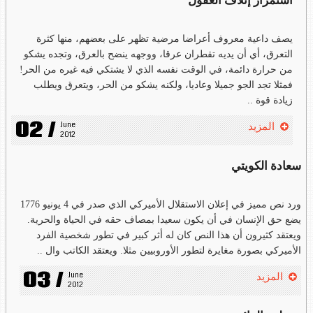
استمرار إتلاف العقول
يصف داعية معروف أعراضا مرضية تظهر على بعضهم، منها كثرة
التعرق، أي أن يديه تقطران عرقا، ووجهه ينضح بالعرق، وتجده يشكو
من حرارة دائمة، في الوقت نفسه الذي لا يشتكي فيه غيره من الحر!
فمثلا تجد الجو جميلا وعاديا، ولكنه يشكو من الحر، ويتعرق ويطلب
زيادة قوة ..
02 /
June 
المزيد
2012
سعادة الكويتي
ورد نص مميز في إعلان الاستقلال الأميركي الذي صدر في 4 يونيو 1776
يضع حق الإنسان في أن يكون سعيدا بمصاف حقه في الحياة والحرية.
ويعتقد كثيرون أن هذا النص كان له أثر كبير في تطور شخصية الفرد
الأميركي بصورة مغايرة لتطور الأوروبيين مثلا. ويعتقد الكاتب وال ..
03 /
June 
المزيد
2012