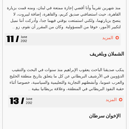
منذ شهرين تقريباً وأنا أقضي إجازة ممتعة في لبنان، ومنه قمت بزيارة
القاهرة، حيث استضافني صديق كريم، والقاهرة، إضافة لبيروت، لا
ينصح بزيارتهما، ولكني استمتعت بوقتي فيهما جدا، وأدركت أننا نميل
لتكبير الأمور، خوفا من المسؤولية. وكان من المقرر أن نقوم، زو ..
11 /
June 
المزيد
2012
الشملان وبلغريف
ينكب صديقنا الباحث يعقوب الإبراهيم منذ سنوات في البحث والتنقيب
الدؤوبين في الأرشيف البريطاني عن كل ما يتعلق بتاريخ منطقة الخليج
والعرب عموما، وأنشطتهم التجارية والتعليمية والسياسية، خصوصا أثناء
حقبة النفوذ البريطاني في المنطقة، وعلاقة بريطانيا ببقية ..
13 /
June 
المزيد
2012
الإخوان سرطان