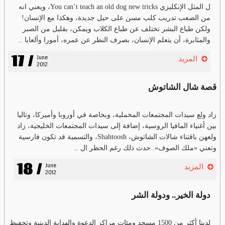
ل المثل الإنكليزي You can’t teach an old dog new tricks، ويعني انه
من الصعب تدريب كلب مسن على حيل جديدة، وهكذا مع الإنسان!
ولكن طباع البشر تختلف عن طباع الكلاب ويمكن، بقليل من الصبر
والمثابرة، أن يتعلم الإنسان، بصرف النظر عن عمره، أمورا وألعابا ..
17 /
June 
المزيد
2012
قصة شال الشاتوش
زاد ولع سيدات المجتمعات المخملية، وبخاصة في أوروبا وأميركا، وتاليا
بين أغنياء المافيا الروسية، إضافة إلى سيدات المجتمعات الخليجية، زاد
ولعهن باقتناء شالات الشاتوش، Shahtoosh، والتسمية قد تكون فارسية
وتعني «ملك الصوف». حدث ذلك رغم الحظر ال ..
18 /
June 
المزيد
2012
دولة الخير.. ودولة الشر
لدينا أكثر من 1500 مسجد ومئات مراكز الدعوة والهداية الدينية وتحفيظ