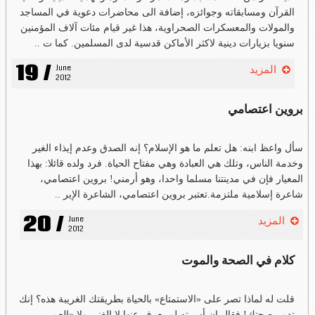
القرآن ومسابقاته وجوائزه، إضافة الى محاضرات دعوية في المساجد
والمولات والمعسكرات الصحراوية، هذا غير قيام مئات آلاف المؤمنين
سنويا بزيارات دينية لاكثر الأماكن قدسية لدى المسلمين. كما ت ..
19 /
June 
المزيد
2012
بروين اعتصامي
سأل واعظ ابنه: هل تعلم ما هو الإسلام؟ إنه الصدق وعدم إيذاء الغير
وخدمة الناس، وتلك هي العبادة وهي مفتاح الحياة. فرد ولده قائلا: بهذا
المعيار فإن في مدينتنا مسلما واحدا، وهو أرمني! بروين اعتصامي،
شاعرة إسلامية ملتزمة.تعتبر بروين اعتصامي، الشاعرة الإير ..
20 /
June 
المزيد
2012
كلام في الصحة والموت
قلت له لماذا تصر على «الاستمتاع» بالحياة بطريقتك الغريبة هذه؟ إنك
تدمر صحتك! فقال إن أسرته لم يعرف عنها لا الغنى ولا «العمر