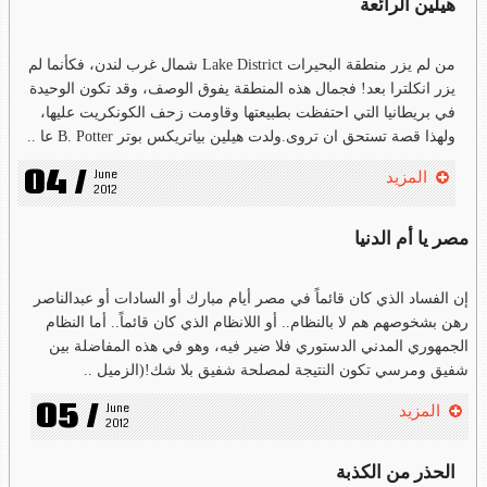
هيلين الرائعة
من لم يزر منطقة البحيرات Lake District شمال غرب لندن، فكأنما لم
يزر انكلترا بعد! فجمال هذه المنطقة يفوق الوصف، وقد تكون الوحيدة
في بريطانيا التي احتفظت بطبيعتها وقاومت زحف الكونكريت عليها،
ولهذا قصة تستحق ان تروى.ولدت هيلين بياتريكس بوتر B. Potter عا ..
04 /
June 
المزيد
2012
مصر يا أم الدنيا
إن الفساد الذي كان قائماً في مصر أيام مبارك أو السادات أو عبدالناصر
رهن بشخوصهم هم لا بالنظام.. أو اللانظام الذي كان قائماً.. أما النظام
الجمهوري المدني الدستوري فلا ضير فيه، وهو في هذه المفاضلة بين
شفيق ومرسي تكون النتيجة لمصلحة شفيق بلا شك!(الزميل ..
05 /
June 
المزيد
2012
الحذر من الكذبة