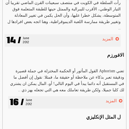
رأت السلطة في الكويت في منتصف سبعينات القرن الماضي تقريبا أن
التيار الوطني، الأقرب لليبرالية والممثل حينها للطبقة المتعلمة فوق
المتوسطة، يشكل خطرا عليها، وأن الحل يكمن في تغيير المعادلة
وتغيير طريقة ممارسة اللعبة الديموقراطية، وهنا اتجه بعض افرادها ل
..
14 /
June 
المزيد
2012
الافورزم
تعني Aphorism القول المأثور أو الحكمة المختزلة في جملة قصيرة
ودقيقة تعبر بذكاء عن ملاحظة أو حقيقة ما، فمثلا: نقول إن أفضل ما
في المستقبل أنه دائما يبدأ في اليوم التالي! أو، المال يمكن ان يشتري
لك كلبا جميلا، ولكن طريقة تعاملك معه هي التي تجعله يهز ذي ..
16 /
June 
المزيد
2012
ل المثل الإنكليزي