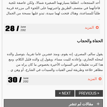
أحد المنتجعات. انطلقا بسيارتهما الصغيرة شمالا، ولكن عاصفة ثلجية
فاجأتهما في منتصف الطريق واجبرتهما على اللجوء الى مزرعة قريبة
طلباً للمساعدة، وهناك فتحت لهما سيدة، تبدو عليها مسحة من الجمال
..
28 /
June 
المزيد
2012
الحفاة والحجاب
يقول سالم، المصري، إنه يقوم، ومنذ عشرين عاما تقريبا، بتوصيل والده
لمحله التجاري، وإعادته للبيت مساء، ويقول إن والده قليل الكلام، ومع
هذا كثرت تعليقاته في السنوات الأخيرة بخصوص ما كان يراه من
مظاهر خلاعة وطريقة لبس الفتيات والسيدات في الشارع، أو وهن ي ..
30 /
June 
المزيد
2012
NEXT »
« PREVIOUS
+
مقالات لم تنشر