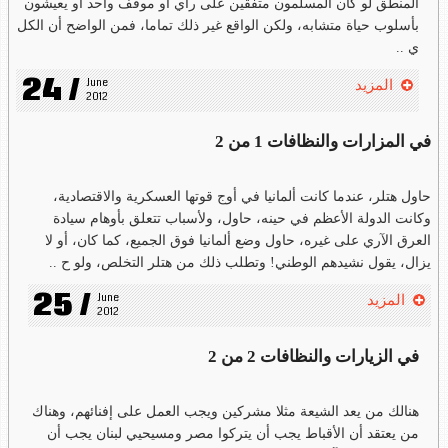
المنطق لو كان المسلمون متفقين على رأي أو موقف واحد أو يعيشون
بأسلوب حياة متشابه، ولكن الواقع غير ذلك تماما، فمن الواضح أن الكل
ي ..
24 /
June 
المزيد
2012
في المزارات والنظافات 1 من 2
حاول هتلر، عندما كانت ألمانيا في أوج قوتها العسكرية والاقتصادية،
وكانت الدولة الأعظم في حينه، حاول، ولأسباب تتعلق بأوهام سيادة
العرق الآري على غيره، حاول وضع ألمانيا فوق الجميع، كما كان، أو لا
يزال، يقول نشيدهم الوطني! وتطلب ذلك من هتلر التخلص، ولو ح ..
25 /
June 
المزيد
2012
في الزيارات والنظافات 2 من 2
هنالك من يعد الشيعة مثلا مشركين ويجب العمل على إفنائهم، وهناك
من يعتقد أن الأقباط يجب أن يتركوا مصر ومسيحيي لبنان يجب أن