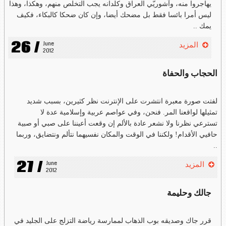
يهاجروا منه، وآشوريّي العراق وكلدانه يجب التخلص منهم، وهكذا، وهذا
ليس أمرا بائسا فقط بل مضحك أيضا، وإن كان ضحكا كالبكاء، فكيف
يمك ..
26 /
June 
المزيد
2012
الحجاب والحفاة
لفتت صورة معبرة انتشرت على الإنترنت نظر كثيرين، بسبب شديد
تمثيلها لواقعنا المر. فنحن، وفي عواصم عربية وإسلامية عدة لا
تسترعي نظرنا ولا نشعر عادة بالألم إن وقعت أعيننا على صبي أو صبية
حافيي الأقدام! ولكننا في الوقت والمكان نفسيهما نتألم ونتضايق، وربما
..
27 /
June 
المزيد
2012
جالك وحليمة
قرر جاك وصديقه بوب الذهاب لممارسة رياضة التزلج على الجليد في