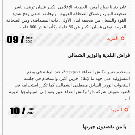
غادر دنيانا صباح أمس، الجمعة، الإعلامي الكبير غسان تويني، ناشر
صحيفة النهار، وعملاق الصحافة العربية.. وبوفاته، اختفى وهج شديد
القوة واللمعان من صحيفة لبنان الأولى، ذات المصداقية، ومن الصحافة
العربية. توفي غسان الكبير عن 86 عاما، وكأنما عاش 860 عاما، ..
09 /
June 
المزيد
2012
فراش البلدية والوزير الشمالي
يستخدم تعبير «كبش الفداء» Scapegoat، عند الرغبة في وضع
المسؤولية على جهة ما لإنقاذ آخرين أكبر، واستخدم في جلسة
استجواب الوزير السابق مصطفى الشمالي، كما تكرر استخدامه في
قضية تعويض شركة داو! وكبش الفداء تعبير يعود إلى الميثولوجيا الدينية
ا ..
10 /
June 
المزيد
2012
يا من تقصدون جيرتها