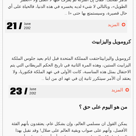
الطويل»، وبالتالي لا شيء لديه يخسره في هذه الدنيا، فالحياة على أي
حال قصيرة، وسيستمتع بها حتى «ا ..
21 /
June 
المزيد
2012
كرومويل واليزابيث
كرومويل واليزابيثاحتفت المملكة المتحدة قبل ايام بعيد جلوس الملكة
اليزابيث الستين، وهذه المرة الثانية في تاريخ الحكم البريطاني التي يتم
الاحتفال بمثل هذه المناسبة، كانت الأولى في عهد الملكة فكتوريا، ولا
يعتقد أن الأمر سيتكرر ثانية إن في عهد اي من ابنا ..
23 /
June 
المزيد
2012
من هو اليوم على حق ؟
يمكن القول ان مسلمي العالم، وإن بشكل عام، يعتقدون بأنهم الفئة
الأفضل، وأنهم على صواب وبقية العالم على ضلال! وقد نقبل بهذا