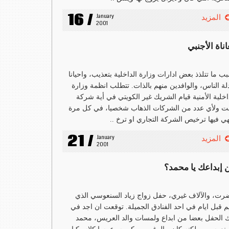
16 /
January 
المزيد
2001
ناة الأجنبي
ب ما تتلذذ بعض ادارات وزارة الداخلية بتعذيب، واحيانا
لة الناس، والوافدين منهم بالذات. تتطلب انظمة وزارة
اخلية الأمنية قيام الشريك غير الكويتي في أية شركة
ت ولأي عدد من الشركات الذهاب شخصيا، في كل مرة
هي فيها ترخيص الشركة التجاري او ترخ ..
21 /
January 
المزيد
2001
ن إبداعك يا محمد؟
ت، والآلاف غيري، حفل زواج زياد السنعوسي الذي
م قبل ايام في احد الفنادق الجميلة. توقعت ان اجد في
 الحفل بعضا من ابداع ولمسات والد العريس، محمد