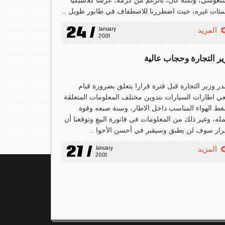
نعوسي، ولكنه كان، بالرغم من كرمه، عرسا كلاسيكيا
مئات غيره، حيث اضطررنا للاصطفاف في طابور طويل ..
24 /
January 
المزيد
2001
ير التجارة وحجاب عالية
ر وزير التجارة قبل فترة قرارا يتعلق بضرورة قيام
عي اطارات السيارات بتدوين مختلف المعلومات المتعلقة
ط الهواء المناسب داخل الاطار، وسنة صنعه وقوة
له، وغير ذلك من المعلومات في فاتورة البيعِ وتوقعنا أن
رار سوف لن يطبق وسيقبر في أحسن الأحوا ..
27 /
January 
المزيد
2001