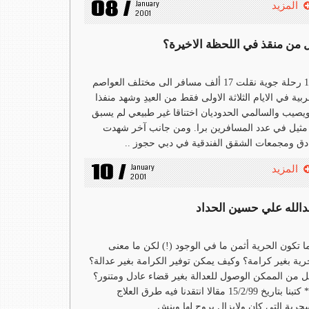
08 /
January 
المزيد
2001
 من منقذ في اللحظة الاخيرة؟
100 رحلة جوية نقلت 17 ألف مسافر الى مختلف العواصم
ربية في الايام الثلاثة الاولى فقط من العيدِ وشهد منفذا
ويصيب والسالمي الحدوديان اختناقا غير طبيعي لم يسبق
مثيل في عدد المسافرين برا. ومن جانب آخر شهدت
دق ومجمعات الشقق الفندقية في دبي حجوز ..
10 /
January 
المزيد
2001
دالله علي حسين الحداد
ا تكون الحرية أثمن ما في الوجود (!) لكن ما معنى
رية بغير كرامة؟ وكيف يمكن توفير الكرامة بغير عدالة؟
 من الممكن الوصول للعدالة بغير قضاء عادل ومتنور؟
*** كتبنا بتاريخ 15/2/99 مقالا انتقدنا فيه طرق العلاج
حرية التي كان ولايزال يروج لها وينش ..