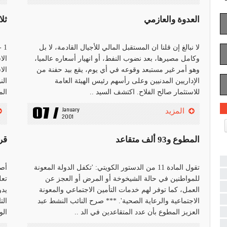
العدوة والعازمي
ثلا
لا نبالغ إن قلنا ان المستقبل المالي للأجيال القادمة، لا بل
1 
وكامل مصيرها، بعد نضوب النفط، أو انهيار أسعاره عالميا،
الا
وهو أمر غير مستبعد وقوعه في أي يوم، يقع بيد حفنة من
الا
الإداريين المدنيين وعلى رأسهم رئيس الهيئة العامة
الن
للاستثمار صالح الفلاح. اكتشف السيد ..
الم
07 /
January 
المزيد
2001
المطوع و93 ألف متقاعد
قر
تقول المادة 11 من الدستور الكويتي: 'تكفل الدولة المعونة
للمواطنين في حالة الشيخوخة أو المرض أو العجز عن
تعل
العمل، كما توفر لهم خدمات التأمين الاجتماعي والمعونة
يدو
الاجتماعية والرعاية الصحية'. *** صرح النائب النشط عبد
الت
العزيز المطوع بأن عدد المتقاعدين في الد ..
الو