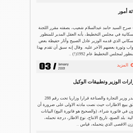
ثة أمور
- صرح السيد حامد عبدالسلام شعيب، بصفته مقرر اللجنة
سكانية في مجلس التخطيط، بأنه العقل المدبر للمنظور
سكاني الذي قدمه الوزير عادل الصبيح وأثار حفيظة بعض
واب وثورة بعضهم الآخر عليه. وقال إنه سبق أن تقدم بهذا
نظور لمجلس التخطيط عام 1992(!) ..
03 /
January 
المزيد
2001
ارات الوزير وتطبيقات الوكيل
أصدر وزير التجارة والصناعة قرارا وزاريا تحت رقم 288
ق ببيع الاطارات حيث نصت مادته الاولى على ضرورة أن
ن في فاتورة شراء، (والصحيح هو فاتورة البيع) البيانات
الية: بلد الصنع، تاريخ الانتاج، نوع الاطار، درجة تحمله،
زن الاقصى الذي يتحمله، قياس ..