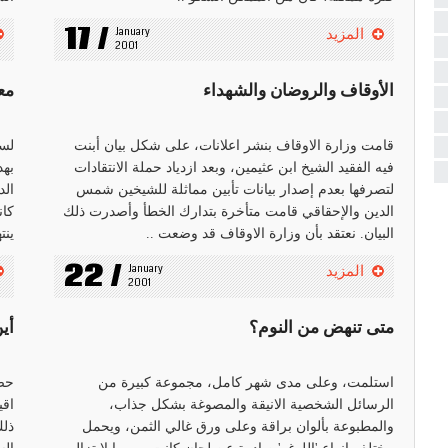
17 /
January 
المزيد
2001
الأوقاف والروضان والشهداء
معا
قامت وزارة الاوقاف بنشر اعلانات، على شكل بيان أبنت
لسب
فيه الفقيد الشيخ ابن عثيمين، وبعد ازدياد حملة الانتقادات
بهد
لتصرفها بعدم إصدار بيانات تأبين مماثلة للشيخين شمس
الد
الدين والإحقاقي قامت متأخرة بتدارك الخطأ وأصدرت ذلك
كان
البيان. نعتقد بأن وزارة الاوقاف قد وضعت ..
ينت
22 /
January 
المزيد
2001
متى تنهض من النوم؟
أي
استلمت، وعلى مدى شهر كامل، مجموعة كبيرة من
حضر
الرسائل الشخصية الانيقة والمصوغة بشكل جذاب،
اقي
والمطبوعة بألوان براقة وعلى ورق غالي الثمن، ويحمل
ذلك