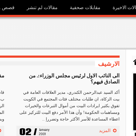
لات الاخيرة
مقابلات صحفية
مقالات لم تنشر
قصص ور
الارشيف
الى النائب الاول لرئيس مجلس الوزراء:. من
مف
الصادق فيهم؟
أكد السيد عبدالرحمن الكندري، مدير العلاقات العامة في
قام
بيت الزكاة، ان طلبات مختلف فئات المجتمع في الكويت
ب'ز
تفوق بكثير ايرادات البيت من أموال التبرعات والخيرات
الر
ومساهمات الحكومة! وأن هذا الأمر دفع البيت للتركيز على
الم
اعطاء المساعدة للأسر الأكثر حاجة وتضرراِ ..
وبش
02 /
January 
المزيد
h
2001