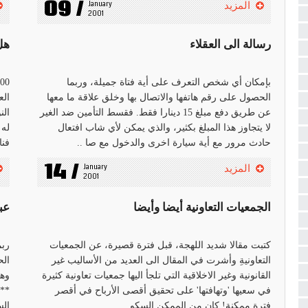
09 /
January 
المزيد
2001
رسالة الى العقلاء
هل
بإمكان أي شخص التعرف على أية فتاة جميلة، وربما
الحصول على رقم هاتفها والاتصال بها وخلق علاقة ما معها
الع
عن طريق دفع مبلغ 15 دينارا فقط. فقسط التأمين ضد الغير
الن
لا يتجاوز هذا المبلغ بكثير، والذي يمكن لأي شاب افتعال
له 
حادث مرور مع أية سيارة اخرى والدخول مع صا ..
فنا
14 /
January 
المزيد
2001
الجمعيات التعاونية أيضا وأيضا
عب
كتبت مقالا شديد اللهجة، قبل فترة قصيرة، عن الجمعيات
ربم
التعاونيةِ وأشرت في المقال الى العديد من الأساليب غير
الح
القانونية وغير الاخلاقية التي تلجأ اليها جمعيات تعاونية كثيرة
وهل
في سعيها 'وتهافتها' على تحقيق أقصى الأرباح في أقصر
فترة ممكنة! كان من الممكن السكو ..
الس