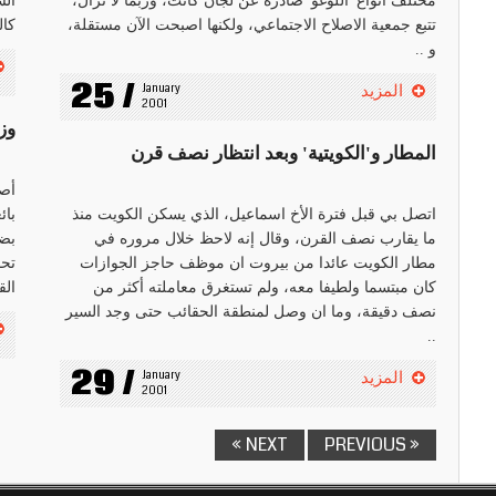
مختلف انواع 'اللوغو' صادرة عن لجان كانت، وربما لا تزال،
الس
تتبع جمعية الاصلاح الاجتماعي، ولكنها اصبحت الآن مستقلة،
كال
و ..
25 /
January 
المزيد
2001
وز
المطار و'الكويتية' وبعد انتظار نصف قرن
أصد
اتصل بي قبل فترة الأخ اسماعيل، الذي يسكن الكويت منذ
بائ
ما يقارب نصف القرن، وقال إنه لاحظ خلال مروره في
بضغ
مطار الكويت عائدا من بيروت ان موظف حاجز الجوازات
تحم
كان مبتسما ولطيفا معه، ولم تستغرق معاملته أكثر من
الق
نصف دقيقة، وما ان وصل لمنطقة الحقائب حتى وجد السير
..
29 /
January 
المزيد
2001
NEXT »
« PREVIOUS