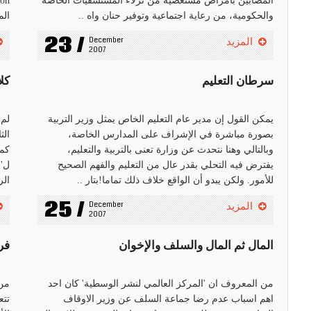
المصابين بأمراض مستعصية من نزلاء المستشفيات الخاصة
والحكومية، من رعاية اجتماعية وتوفير حنان واه ..
الم
23 /
December 
المزيد
2007
سرطان التعليم
كل
يمكن القول إن مدير عام التعليم الخاص يمثل وزير التربية
لم 
بصورة مباشرة في الإشراف على المدارس الخاصة،
الث
وبالتالي وهنا نتحدث عن وزارة تعنى بالتربية والتعليم،
كما
يفترض فيه التحلي بقدر عال من التعليم والفهم الصحيح
ل'ج
للأمور. ولكن يبدو أن الواقع خلاف ذلك تماما!بتار ..
الر
25 /
December 
المزيد
2007
المال ثم المال والسلف والإخوان
فر
من المعروف ان 'المركز العالمي لنشر الوسطية' كان احد
من 
اهم اسباب عدم رضا جماعة السلف عن وزير الاوقاف
تتع