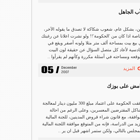
أب الجاهل
، بشكل عام، شعوب شكاكة لا تصدق ما يقوله الآخر،
صة اذا كان من 'الحكومة'!! ولو نشرت اعلانا عن رغبتك
بيع بيت بمساحة ألف متر مثلا ولونه أصفر ويقع في
ادسية لأعاد كل متصل السؤال عن حقيقة لون البيت
قعه ومساحته في أسئلة مكررة وكأنهم لم يقرأوا ..
05 /
December 
المزيد
2007
مض على بوزك
وافقت الحكومة على اعتماد مبلغ 300 مليون دينار لمعالجة
كل المقترضين المعسرين، وعلى الرغم من احالة
وافقة، مع قانون شراء قروض المدينين، للجنة المالية
يد من الدراسة، فإنه من المتوقع موافقة اللجنة المالية
مجلس بالتالي، ولكن ستمر اشهر قبل ان ير ..