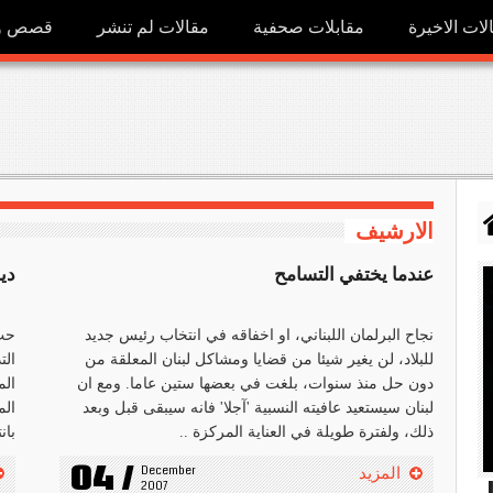
لات الاخيرة
مقابلات صحفية
مقالات لم تنشر
قصص ور
الارشيف
عندما يختفي التسامح
دي
نجاح البرلمان اللبناني، او اخفاقه في انتخاب رئيس جديد
للبلاد، لن يغير شيئا من قضايا ومشاكل لبنان المعلقة من
الت
دون حل منذ سنوات، بلغت في بعضها ستين عاما. ومع ان
الم
لبنان سيستعيد عافيته النسبية 'آجلا' فانه سيبقى قبل وبعد
الم
ذلك، ولفترة طويلة في العناية المركزة ..
بان
04 /
December 
المزيد
h
2007