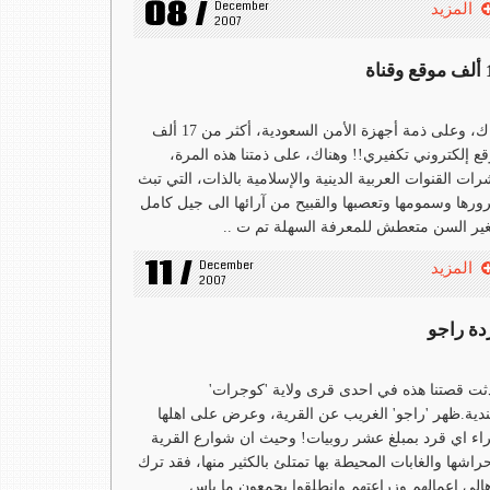
08 /
December 
المزيد
2007
ناة
هناك، وعلى ذمة أجهزة الأمن السعودية، أكثر من 17 ألف
ع إلكتروني تكفيري!! وهناك، على ذمتنا هذه المرة،
ات القنوات العربية الدينية والإسلامية بالذات، التي تبث
رها وسمومها وتعصبها والقبيح من آرائها الى جيل كامل
ر السن متعطش للمعرفة السهلة تم ت ..
11 /
December 
المزيد
2007
دة راجو
ت قصتنا هذه في احدى قرى ولاية 'كوجرات'
ندية.ظهر 'راجو' الغريب عن القرية، وعرض على اهلها
ء اي قرد بمبلغ عشر روبيات! وحيث ان شوارع القرية
راشها والغابات المحيطة بها تمتلئ بالكثير منها، فقد ترك
هالي اعمالهم وزراعتهم وانطلقوا يجمعون ما باس ..