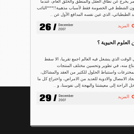
مر يخرج عن نطاق العقل والمنطق والخلق العام، عندما
ن الشطط في الخصومة فقط لأسباب مذهبية!!***النائب
د الطبطبائي، الذي عين نفسه المدافع الأول عن ..
26 /
December 
المزيد
2007
 العلوم الحيوية ؟
الوقت الذي ينشغل فيه العالم اجمع تقريبا، الا سقط
تاع منه، في تطوير وتحسين مختلف المنتجات
مخترعات واستنباط الحلول للكثير من العقد والمشاكل،
جاد الامصال والادوية للعديد من الامراض، واختراع كل ما
ل الراحة إلى معيشتنا والبهجة إلى نفوسنا، و ..
29 /
December 
المزيد
2007