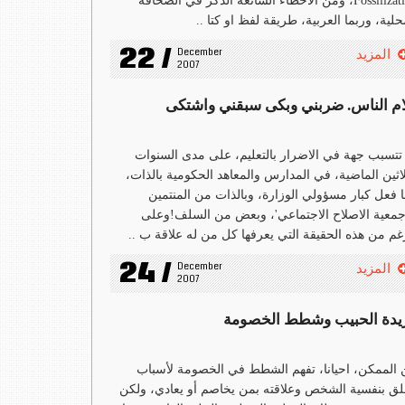
Fossilization، ومن الاخطاء الشائعة الذكر في الصحافة
حلية، وربما العربية، طريقة لفظ او كتا ..
22 /
December 
المزيد
2007
ام الناس. ضربني وبكى سبقني واشتكى
تتسبب جهة في الاضرار بالتعليم، على مدى السنوات
لاثين الماضية، في المدارس والمعاهد الحكومية بالذات،
 فعل كبار مسؤولي الوزارة، وبالذات من المنتمين
معية الاصلاح الاجتماعي'، وبعض من السلف!وعلى
غم من هذه الحقيقة التي يعرفها كل من له علاقة ب ..
24 /
December 
المزيد
2007
يدة الحبيب وشطط الخصومة
الممكن، احيانا، تفهم الشطط في الخصومة لأسباب
لق بنفسية الشخص وعلاقته بمن يخاصم أو يعادي، ولكن