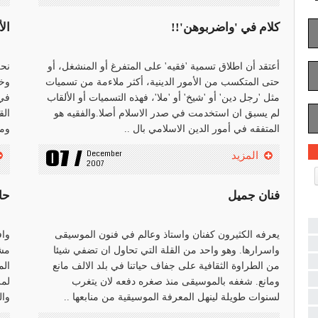
كلام في 'واضربوهن'!!
ال
أعتقد أن اطلاق تسمية 'فقيه' على المتفرغ أو المنشغل، أو
نحن
حتى المتكسب من الأمور الدينية، أكثر ملاءمة من تسميات
وخا
مثل 'رجل دين' أو 'شيخ' أو 'ملا'، فهذه التسميات أو الألقاب
في 
لم يسبق ان استخدمت في صدر الاسلام أصلا.والفقيه هو
الق
المتفقه في أمور الدين الاسلامي بال ..
ومو
07 /
December 
المزيد
2007
فنان جميل
حا
يعرفه الكثيرون كفنان واستاذ وعالم في فنون الموسيقى
واسرارها. وهو واحد من القلة التي تحاول ان تضفي شيئا
مشا
من الطراوة الثقافية على جفاف حياتنا في بلد الالف مانع
الم
ومانع. شغفه بالموسيقى منذ صغره دفعه لان يتغرب
لمز
لسنوات طويلة لينهل المعرفة الموسيقية من منابعها ..
وال