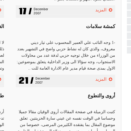
17 /
December 
المزيد
2007
كمشة سلامات
ال
-1 وجه النائب علي العمير المحسوب على تيار ديني
لا 
معروف، والذي كان له نشاط حزبي واضح في التشهير بعدد
ذلك
من الوزراء من خلال توجيه حزبي لدفة عدد من محاولات
لعد
الاستجواب، وجه سؤالا الى وزير الداخلية يتعلق بموضوعين:
الس
الاول بمدى صحة قيام مدير عام الادارة العامة للت ..
وتس
21 /
December 
المزيد
2007
أروى والتطوع
طي
كتبت الزميلة في صفحة المقالات أروى الوقيان مقالا جميلا
أرس
وحساسا في الوقت نفسه عن عيني سارة الحزينتين. تعلق
تدخ
موضوع المقال بما يفتقده الكثيرمن المرضى، خصوصا من
الو