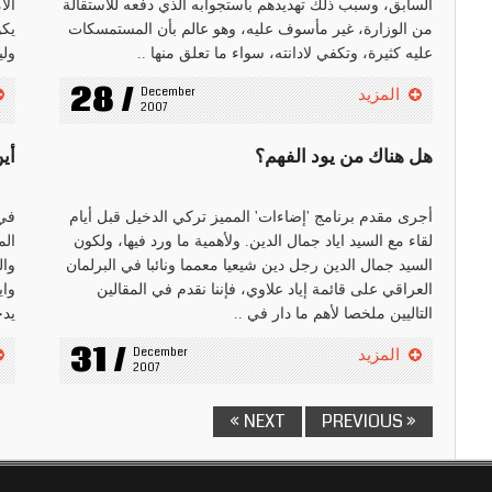
السابق، وسبب ذلك تهديدهم باستجوابه الذي دفعه للاستقالة
الأ
من الوزارة، غير مأسوف عليه، وهو عالم بأن المستمسكات
يكو
عليه كثيرة، وتكفي لادانته، سواء ما تعلق منها ..
ولي
28 /
December 
المزيد
2007
هل هناك من يود الفهم؟
أين
أجرى مقدم برنامج 'إضاءات' المميز تركي الدخيل قبل أيام
في 
لقاء مع السيد اياد جمال الدين. ولأهمية ما ورد فيها، ولكون
الم
السيد جمال الدين رجل دين شيعيا معمما ونائبا في البرلمان
وال
العراقي على قائمة إياد علاوي، فإننا نقدم في المقالين
واي
التاليين ملخصا لأهم ما دار في ..
يدخ
31 /
December 
المزيد
2007
NEXT »
« PREVIOUS