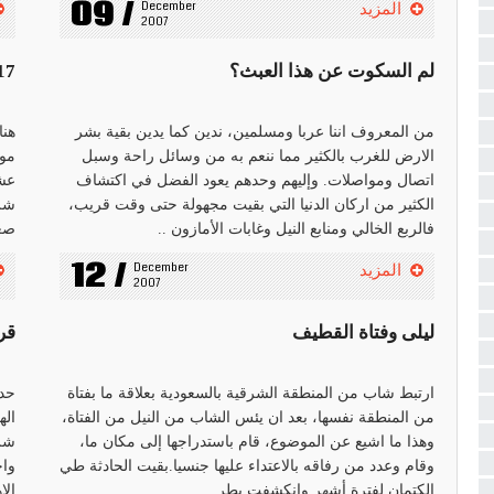
09 /
December 
المزيد
2007
لم السكوت عن هذا العبث؟
17 ألف موقع وق
من المعروف اننا عربا ومسلمين، ندين كما يدين بقية بشر
الارض للغرب بالكثير مما ننعم به من وسائل راحة وسبل
موق
اتصال ومواصلات. وإليهم وحدهم يعود الفضل في اكتشاف
عشر
الكثير من اركان الدنيا التي بقيت مجهولة حتى وقت قريب،
شرو
فالربع الخالي ومنابع النيل وغابات الأمازون ..
صغي
12 /
December 
المزيد
2007
ليلى وفتاة القطيف
قر
ارتبط شاب من المنطقة الشرقية بالسعودية بعلاقة ما بفتاة
حدث
من المنطقة نفسها، بعد ان يئس الشاب من النيل من الفتاة،
اله
وهذا ما اشيع عن الموضوع، قام باستدراجها إلى مكان ما،
شرا
وقام وعدد من رفاقه بالاعتداء عليها جنسيا.بقيت الحادثة طي
واح
الكتمان لفترة أشهر وانكشفت بطر ..
الا