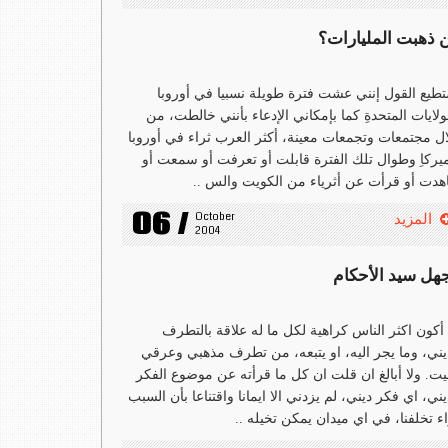
ن ذهبت المليارات؟
طيع القول إنني عشت فترة طويلة نسبيا في أوروبا
ولايات المتحدةِ كما بإمكاني الإدعاء بأنني خالطت، من
ل مجتمعات وتجمعات معينة، أكثر العرب ثراء في أوروبا
يركاِ وطوال تلك الفترة قابلت أو تعرفت أو سمعت أو
دت أو قرأت عن أثرياء من الكويت والس ..
06 /
October 
المزيد
2004
جهل سيد الأحكام
أكون اكثر الناس كراهية لكل ما له علاقة بالتطرف
يني، وما يجر اليه، او يتبعه، من تطرف مذهبي وعرقي
ت. ولا أبالغ ان قلت ان كل ما قرأته عن موضوع الفكر
يني، اي فكر ديني، لم يزدني الا ايمانا واقتناعا بأن السبب
ء تخلفنا، في اي ميدان يمكن تخيله ..