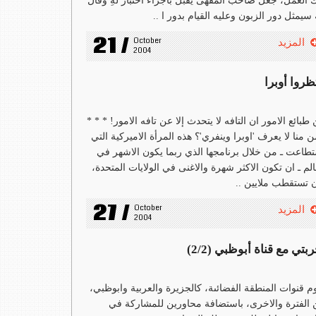
 العمل، جعل صاحب المقهى يقبل باجراء اختبار لهِ وقال
 سيمثل دور الزبون وعليه القيام بدور ا ..
21 /
October 
المزيد
2004
ظروا أوبرا
طبائع الامور ان التافه لا يتحدث إلا عن تافه الامور! * * *
 من منا لا يعرف 'اوبرا وينفري'؟ هذه المرأة الاميركية التي
طاعت ـ من خلال برنامجها الذي ربما يكون الاشهر في
الم ـ ان تكون الاكثر شهرة والاغنى في الولايات المتحدة،
 تستقطب ملايين ..
27 /
October 
المزيد
2004
بتي مع قناة أبوظبي (2/2)
م قنوات المنطقة الفضائىة، كالجزيرة والعربية وابوظبي،
 الفترة والاخرى، باستضافة محاورين للمشاركة في