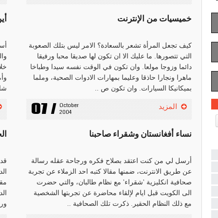
خميسيات من الإنترنت
أي
كيف تجعل المرأة تشعر بالسعادة؟ الامر ليس بتلك الصعوبة
أست
التي تتصورها. ما عليك الا ان تكون لها صديقا محبا ورفيقا
وال
دائما وزوجا مولعا. وان تكون في الوقت نفسه سيدا وطباخا
خلا
ماهرا ونجارا حاذقا وعليما بمهارات الادوات الصحية، وملما
وأم
بميكانيكا السيارات. وان تكون ص ..
شاه
07 /
October 
المزيد
2004
نساء أفغانستان وشقراء صاحبنا
ال
أرسل لي من كنت اعتقد بصلاح فكره ورجاحة عقله رسالة
قد 
عن طريق الانترنت، ضمنها مقالا كتبه احد الزملاء عن تجربة
الد
صحافية انكليزية 'شقراء' مع نظام طالبان، والتي حضرت
مقي
الى الكويت قبل ايام لإلقاء محاضرة عن تجربتها الشخصية
الد
مع ذلك النظام الحقير. ذكرت تلك الصحافية ..
ورا