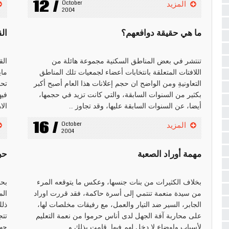
12 /
October 
المزيد
2004
ما هي حقيقة دوافعهم؟
ال
تنتشر في بعض المناطق السكنية مجموعة هائلة من
الق
اللافتات المتعلقة بانتخابات أعضاء لجمعيات تلك المناطق
ماي
التعاونيةِ ومن الواضح ان حجم إعلانات هذا العام أصبح أكبر
بكثير من السنوات السابقة، والتي كانت تزيد في حجمها،
فيه
أيضا، عن السنوات السابقة عليها، وقد تجاوز ..
الا
16 /
October 
المزيد
2004
مهمة أوراد الصعبة
حب
بخلاف الكثيرات من بنات جنسها، وعكس ما يتوقعه المرء
بحض
من سيدة منعمة تنتمي إلى أسرة حاكمة، فقد قررت اوراد
الم
الجابر، السير ضد التيار والعمل، مع رفيقات مخلصات لها،
ذلك
على محاربة آفة الجهل لدى أناس حرموا من نعمة التعليم
تتج
لأسباب واوضاع لا دخل لهم فيها. قامت بذلك و ..
جها