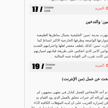
17 /
October 
المزيد
2004
ين' والتدخين
هرت مدينة 'سين' الخليجية بجمال مناظرها الطبيعية
وارعها الواسعة وطرقها الخارجية الاكثر اتساعاِ كما
ازت 'سين' كذلك بلطف معشر اهلها واحترامهم الشديد
وانين الامر الذي انعكس على طريقة قيادتهم لسيارتهم
تي كانت تقرب الى القيادة شبه المثالية. ..
19 /
October 
المزيد
2004
بحث عن عمل (من الإنترنت)
م أحد الأشخاص للعمل كنادل في مقهى مشهور، لم
ر أوراقه أي خبرات تتعلق بالعمل الذي يود القيام بهِ
ن إصراره الغريب على ان لديه المؤهلات الكافية لأداء