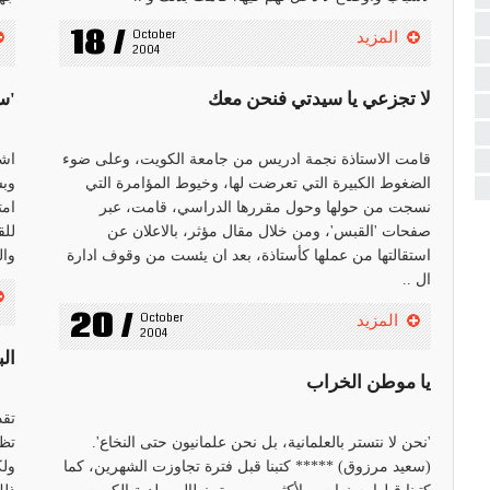
18 /
October 
المزيد
2004
لا تجزعي يا سيدتي فنحن معك
'س
قامت الاستاذة نجمة ادريس من جامعة الكويت، وعلى ضوء
اشت
الضغوط الكبيرة التي تعرضت لها، وخيوط المؤامرة التي
وبش
نسجت من حولها وحول مقررها الدراسي، قامت، عبر
امت
صفحات 'القبس'، ومن خلال مقال مؤثر، بالاعلان عن
للق
استقالتها من عملها كأستاذة، بعد ان يئست من وقوف ادارة
وال
ال ..
20 /
October 
المزيد
2004
ال
يا موطن الخراب
تقد
'نحن لا نتستر بالعلمانية، بل نحن علمانيون حتى النخاع'.
تظه
(سعيد مرزوق) ***** كتبنا قبل فترة تجاوزت الشهرين، كما
ولك