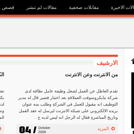
لات الاخيرة
مقابلات صحفية
مقالات لم تنشر
قصص ور
الارشيف
من الانترنت وعن الانترنت
ال
تقدم العاطل عن العمل لشغل وظيفة عامل نظافة لدى
تعت
شركة مايكروسوفت العملاقةِ بعد اختبار قصير قال له مدير
التوظيف انه مقبول للعمل في الشركةِ وطلب منه عنوان
لدى
بريده الالكتروني على شبكة الانترنت ليرسل له عقد العمل
وتص
وتاريخ المباشرةِ فقال له الرجل انه ليس لديه ج ..
الم
04 /
October 
المزيد
h
2004