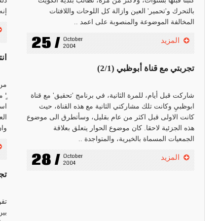
كتبنا قبلها بسنوات، ولأكثر من مرة، نطالب بلدية الكويت
ذلك
بالتحرك و'تحمير' العين وازالة كل اللوحات واللافتات
إنه
المخالفة الموضوعة والمنصوبة على اعمد ..
25 /
October 
المزيد
2004
انت
تجربتي مع قناة أبوظبي (2/1)
من 
شاركت قبل أيام، للمرة الثانية، في برنامج 'تحقيق' مع قناة
'ِِ
ابوظبيِ وكانت تلك مشاركتي الثانية مع هذه القناة، حيث
است
كانت الاولى قبل اكثر من عام بقليل، وسأتطرق الى موضوع
الع
هذه الجزئية لاحقا. كان موضوع الحوار يتعلق بعلاقة
وان
الجمعيات المسماة بالخيرية، والمتواجدة ..
28 /
October 
المزيد
2004
تجر
تقو
بين