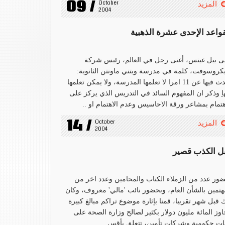
09 /
October 
المزيد
2004
قواعد الإحدى عشرة الذهبية
ى بيل غيتس، أغنى رجل في العالم، رئيس شركة
كروسوفت، كلمة في مدرسة ويتني ماونتن الثانوية:
تحدث فيها عن 11 امرا لا تعلمها المدرسة، ولا يمكن تعلمها
اِ وذكر ان المفهوم السائد في التدريس الذي يركز على
هتمام بمشاعر ورقة الاحاسيس وعدم الاهتمام او ..
14 /
October 
المزيد
2004
ل الكذب قصير
ور عدد من الزملاء الكتاب والمحامين وعدد اخر من
هتمين بالشأن العام، وبحضور نائب 'مالي' معروف، وكان
 قبل شهر تقريبا، قمنا بإثارة موضوع تراكم مبالغ كبيرة
اوز المائة مليون دولار بكثير لصالح وزارة الصحة على
ت حكومية وشركات تأمين، تتعلق بأقس ..