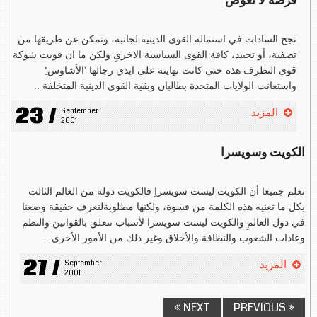
فرصة لا تعوض
نجح السادات في استمالة القوى الدينية لجانبه، وتمكن عن طريقها من
تصفية، أو تحييد، كافة القوى السياسية الاخرىِ ولكن ما ان قويت شوكة
قوى التطرف هذه حتى كانت نهايته على ايدي رجالها 'الأشاوس'ِ
واستعانت الولايات المتحدة بطالبان وبقية القوى الدينية المتخلفة ..
23 /
September 
المزيد
2001
الكويت وسويسرا
نعلم جميعا أن الكويت ليست سويسراِ فالكويت دولة من العالم الثالث
بكل ما تعنيه هذه الكلمة من قسوة، ولكنها مطلوبةلنعرف حقيقة وضعنا
في دول العالمِ والكويت ليست سويسرا لأسباب تتعلق بالقوانين والنظم
وعادات الشعوب والنظافة والأخلاق وغير ذلك من الأمور الأخرى ..
27 /
September 
المزيد
2001
NEXT »
« PREVIOUS