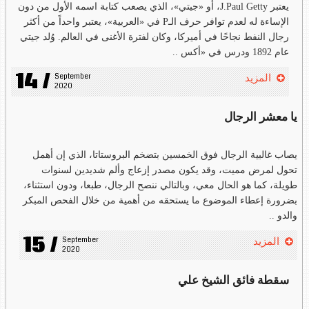
يعتبر J.Paul Getty، أو «جيتي»، الذي يصعب كتابة اسمه الأول من دون
الإساءة له لعدم توافر حرف الـP في «العربية»، يعتبر واحداً من أكثر
رجال النفط نجاحًا في أميركا، وكان لفترة الأغنى في العالم. وُلد جيتي
عام 1892 ودرس في «أكس ..
14 /
September 
المزيد
2020
يا معشر الرجال
يصاب غالبية الرجال فوق الخمسين بتضخم البروستاتا، الذي إن أهمل
تحول لمرض مميت، وقد يكون مصدر إزعاج وألم شديدين لسنوات
طويلة، كما هو الحال معي، وبالتالي ننصح الرجال، طبعا، ودون استثناء،
بضرورة إعطاء الموضوع ما يستحقه من أهمية من خلال الفحص المبكر
والدو ..
15 /
September 
المزيد
2020
سقطة فائق الشيخ علي