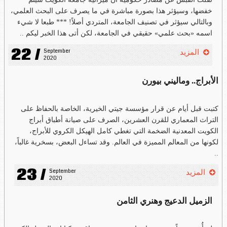
خفضها، وسيؤثر هذا بصورة مباشرة في ما يصرف على البحث العلمي،
وبالتالي سيؤثر في تصنيف الجامعة، المتردي أصلاً! *** طبعا لا شيء
اسمه «بحث علمي» حقيقي في الجامعة، لكن أتى هذا الخبر ليكم ..
22 /
September 
المزيد
2020
الأبراج.. وماليني بيورن
كتبت قبل أيام عن قرار مؤسسة جيتي الخيرية، الخاصة بالحفاظ على
التراث المعماري للقرن العشرين، الصرف على صيانة أطباق أبراج
الكويت المعدنية الضخمة التي تغطي كامل الهيكل الكروي للأبراج،
لكونها من المعالم المميزة في العالم. وقد تساءل البعض، بسخرية غالباً،
..
23 /
September 
المزيد
2020
الزميل الدعيج وهنري الثامن