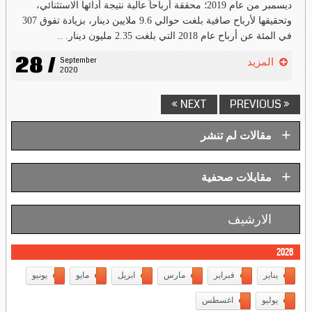
ديسمبر من عام 2019؛ محققة أرباحاً عالية نتيجة أدائها الاستثنائي،
وتحقيقها لأرباح صافية بلغت حوالي 9.6 ملايين دينار، بزيادة تفوق 307
في المئة عن أرباح عام 2018 التي بلغت 2.35 مليون دينار. ..
28 /
September 
المزيد
2020
NEXT »
« PREVIOUS
+
مقالات لم تنشر
+
مقابلات صحفية
الارشيف
2026
يناير
فبراير
مارس
ابريل
مايو
يونيو
يوليو
اغسطس