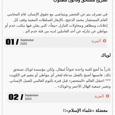
تصريح مستحق وقانون مطلوب
في تصرف ينم عن التحضر ويتماشى مع حقوق الإنسان، قام المحامي
العام المستشار محمد الدعيج، بالإيعاز للسلطات المعنية وقف كل
إعلانات ومظاهر ومحاولات التنازل «بيعاً»، التي يعلن فيها مكتب خدم أو
مواطن عن تنازله عن أحد العاملين لديه من فئة خدم الم ..
01 /
September 
المزيد
2020
لوياك
نادراً ما أضع كلمة واحدة عنواناً لمقال، ولكن مؤسسة لوياك تستحق
ذلك، فاسمها أصبح بالفعل مدعاة لفخر أي مواطن أو مقيم في الكويت
*** احتفل العالم «المتحضر» قبل فترة باليوم العالمي للعمل الإنساني.
وتعتبر جمعية الهلال الأحمر و«لوياك» ..
02 /
September 
المزيد
2020
معضلة «علماء الإسلام»!!