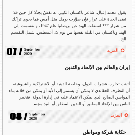
يقول محمد إقبال، شاعر باكستان الكبير: له نقشٌ يجدَّدُ كل حين فلا
تبقى الحياة على غرار فإن صوَّرت يومك مثل أمس فما يحوي ترابُك
من شرار *** استقلت الهند عن بريطانيا عام 1947، وانقسمت إلى
الهند وباكستان في الليلة نفسها من يوم 15 أغسطس. شمل التقسيم
الج ..
07 /
September 
المزيد
2020
إيران والعالم بين الإلحاد والتدين
أثبتت تجارب عشرات الدول، وخاصة الدينية أو الاشتراكية والشيوعية،
أن التطرف العقائدي لا يمكن أن يستمر إلى الأبد أو يمكن من خلاله بناء
المواطن الصالح الذي يمكن الاعتماد عليه في إدارة الدولة. فتخيير
الناس بين الإلحاد المطلق أو التدين المطلق أو النبذ مجتم ..
08 /
September 
المزيد
2020
حكاية شركة ومواطن