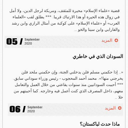
قضية «علماء الإسلام» محيرة للمثقف، ومربكة لرجل الدين، ولا أمل
في زوال هذه الحيرة أو هذا الارتباك قريبا. *** يطلق لقب «العلماء
العرب» أو «علماء الإسلام» على كوكبة من أمثال الرازي وابن رشد
والفارابي وابن سينا والخو ..
05 /
September 
المزيد
2020
السودان الذي في خاطري
«.. إذا حكمني مسلم فلن يدخلني الجنة، وإن حكمني ملحد فلن
يخرجني منها!». محمد أحمد المحجوب - رئيس وزراء سوداني سابق.
*** أحببت السودانيين منذ سنوات يفاعتي من خلال العمل والتعامل
معهم، داخل المصرف الذي كنت أعمل فيه وخارجه. كما أحببتهم من
خلا ..
06 /
September 
المزيد
2020
ماذا حدث لباكستان؟