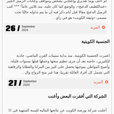
لم أُخف يوماً تقديري وإعجابي بشخص ومواقف وكتابات الزميل الكبير
«عبداللطيف الدعيج»، والوضع كما كان عليه، منذ ثلاثين عاماً! *** كتب
الزميل الدعيج مقالا قبل أيام ذكر فيه أن ما يتم تداوله حاليًا تحت
مسمى «وثيقة الكويت» هو في رأي ..
26 /
September 
المزيد
2020
الجنسية الكويتية
اعتبرت الجنسية الكويتية، منذ بداية ستينات القرن الماضي، جاذبة
للكثيرين، خاصة بعد أن جرى تنظيم منحها وحملها قبلها بسنوات قليلة،
وأصبح المواطن بموجبها يحصل على كثير من المزايا والعطايا والرفاهية
التي تشمل كل أفراد العائلة تقريبا، هذا غير منح الزواج وال ..
27 /
September 
المزيد
2020
الشركة التي أفقرت البعض وأغنت
أعلنت شركة بورصة الكويت عن نتائجها المالية للسنة المنتهية في 31