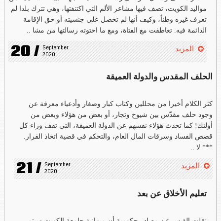
مواليد الكويت، تصف فيها مشاعر الألم التي اكتنفتها، وهي تترك بلدا لم
تعرف غيره وطناً، وكيف أنها لم تحصل على جنسيته أو حق الإقامة
الدائمة فيه. تعاطفت مع الفتاة، ومع ما احتوته رسالتها من مشا ..
20 /
September 
المزيد
2020
الحلف المقدس والدولة العميقة
كثر الكلام أخيرا من محللين وكتاب كبار وصغار وأدعياء معرفة عن
وجود حلف مقدّس بين شيوخ وتجار، أو بعض من هؤلاء وبعض من
أولئك! كما تحدث هؤلاء نفسهم عن الدولة العميقة، التي تقف وراء كل
قصص الفساد وسرقات المال العام، والتحكم في قضية اتخاذ القرار.
*** لا ..
21 /
September 
المزيد
2020
تعليم الأخلاق عن بعد
نقلت القبس عن مصادر حكومية أن ميزانية جامعة الكويت سيتم