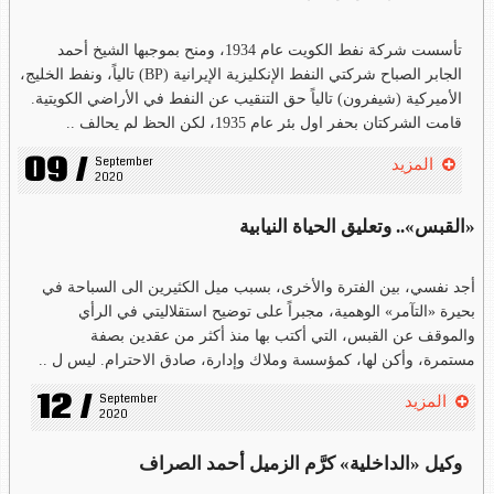
تأسست شركة نفط الكويت عام 1934، ومنح بموجبها الشيخ أحمد
الجابر الصباح شركتي النفط الإنكليزية الإيرانية (BP) تالياً، ونفط الخليج،
الأميركية (شيفرون) تالياً حق التنقيب عن النفط في الأراضي الكويتية.
قامت الشركتان بحفر اول بئر عام 1935، لكن الحظ لم يحالف ..
09 /
September 
المزيد
2020
«القبس».. وتعليق الحياة النيابية
أجد نفسي، بين الفترة والأخرى، بسبب ميل الكثيرين الى السباحة في
بحيرة «التآمر» الوهمية، مجبراً على توضيح استقلاليتي في الرأي
والموقف عن القبس، التي أكتب بها منذ أكثر من عقدين بصفة
مستمرة، وأكن لها، كمؤسسة وملاك وإدارة، صادق الاحترام. ليس ل ..
12 /
September 
المزيد
2020
وكيل «الداخلية» كرَّم الزميل أحمد الصراف