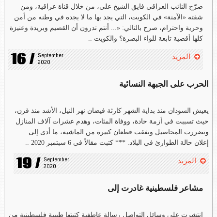
صرّح النائب العراقي فايق الشيخ علي، من خلال قناة عراقية، ومن
شقته «الآمنة» في الكويت، التي يجد بها ما لا يجده في وطنه من أمن
وحرية واحترام، صرح بالتالي: «... أنتم تدرون أن القصيم وبريدة وعنيزة
كلها أقضية تابعة للواء البصرة؟ والكويت ..
16 /
September 
المزيد
2020
الحرب على الجبهة النسائية
يعيش السودان منذ بداية الشهر كارثة فيضان نهر النيل، الأشد منذ قرن،
حيث تسببت في أزمة حادة، ووفاة المئات، وهدم عشرات آلاف المنازل
وتضررت المحاصيل ونفقت قطعان كبيرة من الماشية، ما أدى إلى
إعلان حالة الطوارئ في البلاد. *** كتبت مقالاً في 6 سبتمبر 2020 ..
19 /
September 
المزيد
2020
مشاعر فلسطينية غادرت إلى
انتشرت على وسائل التواصل رسالة عاطفية كتبتها طبيبة فلسطينية من