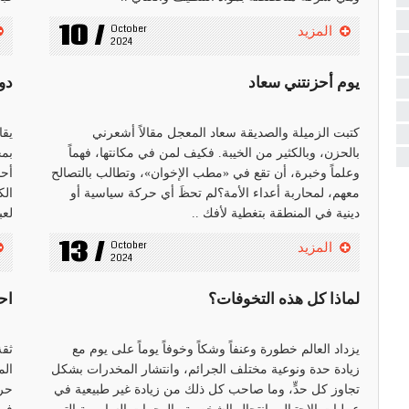
10 /
October 
المزيد
2024
يوم أحزنتني سعاد
دو
كتبت الزميلة والصديقة سعاد المعجل مقالاً أشعرني
يقا
بالحزن، وبالكثير من الخيبة. فكيف لمن في مكانتها، فهماً
وعلماً وخبرة، أن تقع في «مطب الإخوان»، وتطالب بالتصالح
أحد
معهم، لمحاربة أعداء الأمة؟لم تحظَ أي حركة سياسية أو
دينية في المنطقة بتغطية لأفك ..
لعب
13 /
October 
المزيد
2024
لماذا كل هذه التخوفات؟
اح
يزداد العالم خطورة وعنفاً وشكاً وخوفاً يوماً على يوم مع
ثقة
زيادة حدة ونوعية مختلف الجرائم، وانتشار المخدرات بشكل
تجاوز كل حدٍّ، وما صاحب كل ذلك من زيادة غير طبيعية في
حرب