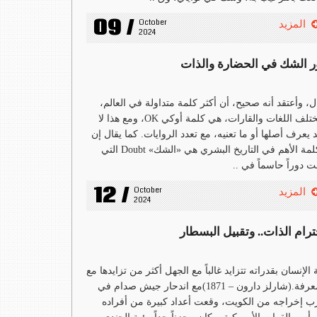
09 /
October 
المزيد
2024
ر الشك في الحضارة والذات
ل، وأعتقد أنه صحيح، أن أكثر كلمة متداولة في العالم،
بمختلف اللغات والقارات، هي كلمة أوكي OK، ومع هذا لا
 يعرف أصلها أو ما تعنيه، مع تعدد الروايات. كما يقال إن
الكلمة الأهم في التاريخ البشري هي «الشك» Doubt التي
ت دوراً حاسماً في ..
12 /
October 
المزيد
2024
ترام الذات.. وتقبيل البسطار
 الإنسان بقدراته تتزايد غالباً مع الجهل أكثر من تزايدها مع
المعرفة.(شارلز دارون – 1871)مع اندحار جيش صدام في
 إخراجه من الكويت، وقعت أعداد كبيرة من أفراده