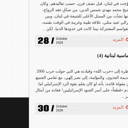
ّجت في لبنان، قبل نصف قرن، حسب تقاليدهم، وكان
يخ محمد مهدي شمس الدين، من صدّق عقد الزواج،
ها نشأت بين الممثل الأعلى للشيعة في لبنان، وبين
رالي عنيد مثلي، علاقة طيبة وغريبة في الوقت نفسه،
قواسم المشتركة بيننا كانت في حدودها الدنيا، لكن ..
28 /
October 
المزيد
2024
سية لبنانية (4)
النظرة إلى «حزب الله» وقيادته هي التي حولت حرب 2006
ديمة الجدوى، والمؤلمة، إلى نصر إلهي، مع تعامي الجميع
مقولة قائده، بأنه لو كان يعلم بقوة الرد الإسرائيلي لما
م «قطعاً» على أسر الجنود الإسرائيليين! فقادة من أمثال
 ..
30 /
October 
المزيد
2024