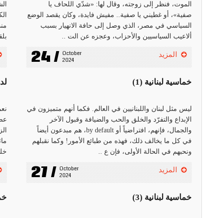
الموت، فنظر إلى زوجته، وقال لها: «شدّي اللحاف يا
الش
صفية»، أو غطيني يا صفية.. مفيش فايدة، وكان يقصد الوضع
الك
السياسي في مصر، الذي وصل إلى حافة الانهيار بسبب
منذ
ألاعيب السياسيين والأحزاب، وعجزه عن الت ..
بلق
24 /
October 
المزيد
2024
خماسية لبنانية (1)
لدي
ليس مثل لبنان واللبنانيين في العالم. فكما أنهم متميزون في
نعم
الإبداع والتفرّد والخلق والحب والضيافة وقبول الآخر
عصر
والجمال، فإنهم، افتراضياً أو by default، هم مبدعون أيضاً
الز
في كل ما يخالف ذلك، فهذه من طبائع الأمور! وكما نقبلهم
ماث
ونحبهم في الحالة الأولى، فإن ع ..
خلي
27 /
October 
المزيد
2024
خماسية لبنانية (3)
خما