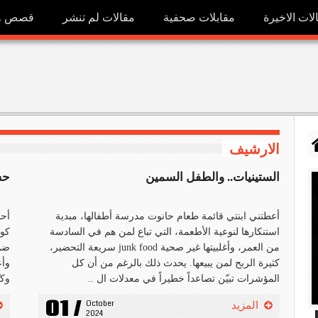
لات الاخيرة
مقابلات صحفية
مقالات لم تنشر
قصص ور
الارشيف
الستينيات.. والطفل السمين
حس
أعطتني ابنتي قائمة طعام حانوت مدرسة أطفالها، مبدية
استنكارها لنوعية الأطعمة، التي تباع لمن هم في السادسة
كوي
من العمر، وأغلبيتها غير صحية junk food سريعة التحضير،
ضمّ
كثيرة الربح لمن يبيعها. يحدث ذلك بالرغم من أن كل
وأع
المؤشرات تبيّن تصاعداً خطيراً في معدلات ال ..
وكت
01 /
October 
المزيد
h
2024