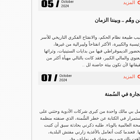
05 /
October 
المزيد
2024
 وهُم .. وبيننا الزمان
ب طبيعة نظام الحكم، والانفتاح الفكري التاريخي للأسر
ئيسية والكبيرة، الأكثر انفتاحاً وليبرالية من غيرها،
حضور الديموقراطي فيها من بدايات الستينيات، وثرائها
عنوي والمالي الكبير، فقد كانت بالتالي مهيأة أكثر من
قاتها لأن تكون بيئة حاضنة لل ..
07 /
October 
المزيد
2024
تجارة في السُمنة
ل بي مالك واحدة من كبرى شركات الأدوية وحثني على
ستمرار في الكتابة عن خطر السُّمنة، الذي صنفته منظمة
حة العالمية بالوباء. طلبه ذكرني بحادثة سبق أن كتبت
ا. فعندما كنت أتعامل بالأغذية زارني مفتش البلدية،
لغت بالترحيب به، وشك في نواياي، وق ..