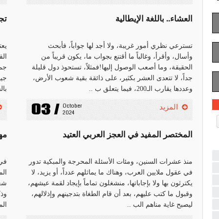
العشاء.. باللغة الإيطالية
تج
تسترعي نظري أمور غريبة، ولا أجد لها جواباً، فأبحث
يعت
وأسال، وأقرأ، وغالباً ما أقتنع بجواب ما، يكون قريباً من
الق
الحقيقة، وما أصعب الوصول إليها!فمثلاً، تستحوذ دول قليلة
جمي
جداً، لا تتعدى العشر بكثير، على ذائقة بقية شعوب الأرض،
جيد
وعددها يقارب الـ200، فيما يتعلق ب ..
بال
03 /
October 
المزيد
2024
المختصر المفيد في العجز العربي العتيد
مها
منذ عشرات السنين، ومئات الأسئلة المحرجة والمبكية تدور
في 
في عقول ملايين العرب، وهناك ما يماثلهم عدداً، أو يزيد، لا
الم
يكترثون بها ولا بإجاباتها، منشغلون تماماً بإيجاد لقمة عيشهم،
شعي
وقبول ما كتب عليهم، بعد أن قام الطغاة بتدجينهم وإذلالهم،
ليصبح غاية مناهم الب ..
الم