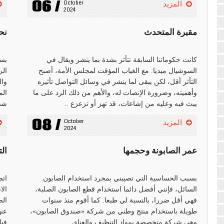
06 /
October 
المزيد
2024
مقبرة المتحدث
نحن
كانت حكوماتنا السابقة تتأثر بشدة بما ينشر ويقال في
بسب
السوشيال ميديا. مع الغياب المؤقت لمجلس الأمة، أصبح
الر
التأثر أقل، لكن يبقى لما ينشر في وسائل التواصل تأثيره
وال
وأهميته، وضرورة الإنصات له، والأهم من ذلك الرد على ما
الم
يبث فيه وعليه من إشاعات، قد تهز أو تزعزع ..
شقي
08 /
October 
المزيد
2024
عمر الصابونة وحجمها
ال
بسبب الحساسية التي تصيبني بمجرد استخدام الصابون
اتص
السائل، فإنني أفضل دائما استخدام قطع الصابون الصلبة،
الا
فهي أقل ضررا، بالنسبة لي طبعا. كما أقوم منذ سنوات
الص
طويلة باستخدام منتج وطني من شركة «صندوق الصابون»،
عنه
وهي شركة متخصصة بمواد التنظيف والعناي ..
فبا