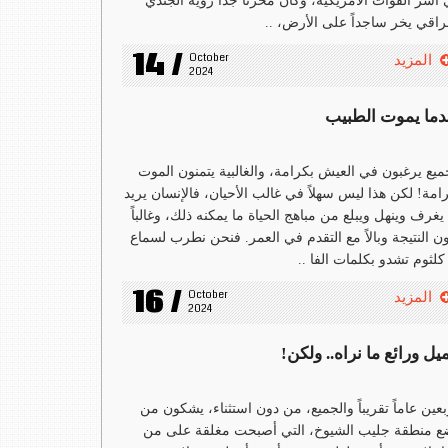
أسر القوات الأمريكية، وكان محزناً جداً رؤية الجندي
راقي يخر ساجداً على الأرض، ..
14 /
October 
المزيد
2024
دما يموت الطبيب
ميع يرغبون في العيش بكرامة، والغالبية يتمنون الموت
امة! لكن هذا ليس سهلاً في غالب الأحيان، فالإنسان يريد
يغرف وينهل ويبلع من مباهج الحياة ما يمكنه ذلك، وغالباً
ن النتيجة وبالاً مع التقدم في العمر. فنحن نطرب لسماع
كلثوم تشدو بكلمات الفا ..
16 /
October 
المزيد
2024
ل ورائع ما نراه.. ولكن!
بعين عاماً تقريباً والجميع، من دون استثناء، يشكون من
 منطقة جليب الشيوخ، التي أصبحت مغلقة على من