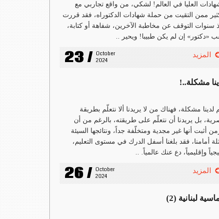
هادات العليا في العالم! لشكي، من واقع تجاربي مع
ثير ممن التقيت من حملة شهادات الدكتوراه، فقد قررت
 سنوات التوقف عن مخاطبة الآخرين، شفاهة أو كتابة،
ب «دكتور» إن لم يكن طبيبا! ويحير ..
23 /
October 
المزيد
2024
نا مشكلة..!
 لدينا مشكلة، فهناك من لا يريدنا ألا نتعلّم بطريقة
ية، بل يريدنا أن نتعلّم على طريقته، بالرغم من أن
من أثبت أنها غير مجدية ومتخلّفة جداً، ونتائجها السيئة
لة أمامنا، فقد بلغنا أسفل الدرك في مستوى التعليم،
جياً وإقليمياً، دع عنك عالمياً. ..
26 /
October 
المزيد
2024
سية لبنانية (2)