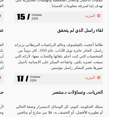
عمليات الاحتيال وانتحال الشخصية والهجمات السايبرية التي
في 
تهدف إما لسرقة معلومات الحسابا ..
الع
15 /
October 
المزيد
2024
لقاء راسل الذي لم يتحقق
عن
طالما أعجبت بالفيلسوف وعالم الرياضيات البريطاني برتراند
الج
راسل، الحائز جائزة نوبل للآداب، عام 1950، كان دوماً من
بكر
الشخصيات التي كنت أحلم بلقائها والتحدّث معها، لآرائه التي
أن 
سبقت عصره بكثير، وانفتاحه المبكر على الإنسانية بأجمل
تكو
صورها.يعتبر المفكر راسل مؤسس ..
أم 
17 /
October 
المزيد
2024
الحريات.. وتساؤلات د.منتصر
جمي
تمتلك الحكومة، اليوم، كل الوسائل لاستمرار وضعنا الحالي
لأر
أو تطويره للأفضل، أو الخسف به، فلا من منازع أو منافس
وضع