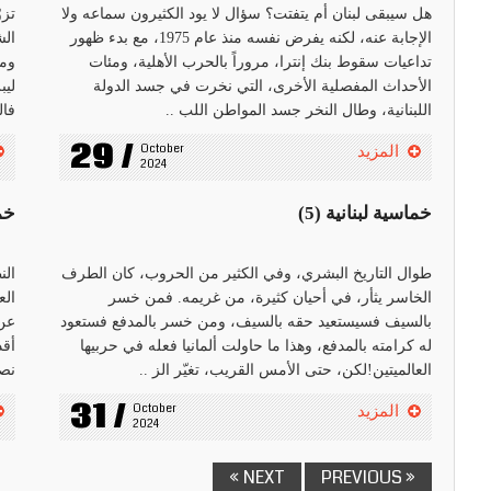
هل سيبقى لبنان أم يتفتت؟ سؤال لا يود الكثيرون سماعه ولا
تزو
الإجابة عنه، لكنه يفرض نفسه منذ عام 1975، مع بدء ظهور
الش
تداعيات سقوط بنك إنترا، مروراً بالحرب الأهلية، ومئات
ومن
الأحداث المفصلية الأخرى، التي نخرت في جسد الدولة
ليب
اللبنانية، وطال النخر جسد المواطن اللب ..
فال
29 /
October 
المزيد
2024
خماسية لبنانية (5)
خما
طوال التاريخ البشري، وفي الكثير من الحروب، كان الطرف
الخاسر يثأر، في أحيان كثيرة، من غريمه. فمن خسر
الع
بالسيف فسيستعيد حقه بالسيف، ومن خسر بالمدفع فستعود
عن 
له كرامته بالمدفع، وهذا ما حاولت ألمانيا فعله في حربيها
أقد
العالميتين!لكن، حتى الأمس القريب، تغيّر الز ..
نصر
31 /
October 
المزيد
2024
NEXT »
« PREVIOUS