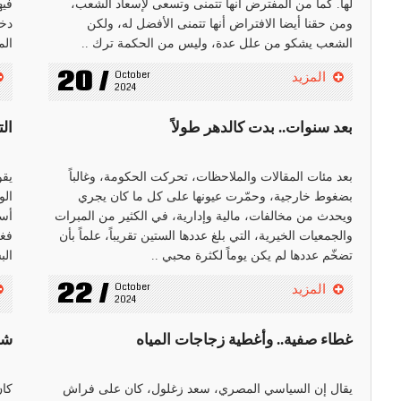
لها. كما من المفترض أنها تتمنى وتسعى لإسعاد الشعب،
فيه
ومن حقنا أيضا الافتراض أنها تتمنى الأفضل له، ولكن
دخو
الشعب يشكو من علل عدة، وليس من الحكمة ترك ..
الم
20 /
October 
المزيد
2024
بعد سنوات.. بدت كالدهر طولاً
ال
بعد مئات المقالات والملاحظات، تحركت الحكومة، وغالباً
يقو
بضغوط خارجية، وحمّرت عيونها على كل ما كان يجري
الو
ويحدث من مخالفات، مالية وإدارية، في الكثير من المبرات
أسر
والجمعيات الخيرية، التي بلغ عددها الستين تقريباً، علماً بأن
فغا
تضخّم عددها لم يكن يوماً لكثرة محبي ..
الب
22 /
October 
المزيد
2024
غطاء صفية.. وأغطية زجاجات المياه
شه
يقال إن السياسي المصري، سعد زغلول، كان على فراش
كان