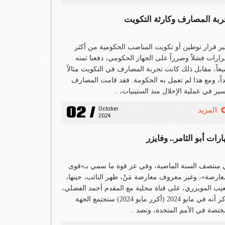
ربة المصارف وكارثة التكويت
بر قرار توطين أو تكويت المناصب الحكومية من أكثر
رارات فشلاً وضرراً على الجهاز الحكومي، دفعنا ثمنه
عاً، مقابل ذلك كانت تجربة المصارف في التكويت مثالاً
اً، ومع هذا لم تعمل به الحكومة. فقد قامت المصارف
سير في عملية الإحلال منذ الستينيات، ..
02 /
October 
المزيد
2024
رات أبو الثامر.. وفايزر
منتصف السنة الماضية، وفي عز قوة ما سمي بـ«قوى
عارضة»، وغير معروف معارضة مَنْ، ظهر النائب، حينها،
ب المويزري، على قناة محلية مع المقدم أحمد الفضلي،
وذكر أنه في مايو 2024 (أكرر مايو 2024) ستجتمع الجهة
ختصة في الأمم المتحدة، وتصد ..