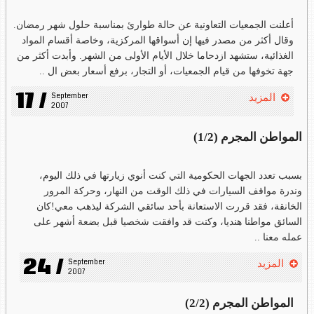
أعلنت الجمعيات التعاونية عن حالة طوارئ بمناسبة حلول شهر رمضان.
وقال أكثر من مصدر فيها إن أسواقها المركزية، وخاصة أقسام المواد
الغذائية، ستشهد ازدحاما خلال الأيام الأولى من الشهر. وأبدت أكثر من
جهة تخوفها من قيام الجمعيات، أو التجار، برفع أسعار بعض ال ..
17 /
September 
المزيد
2007
المواطن المجرم (1/2)
بسبب تعدد الجهات الحكومية التي كنت أنوي زيارتها في ذلك اليوم،
وندرة مواقف السيارات في ذلك الوقت من النهار، وحركة المرور
الخانقة، فقد قررت الاستعانة بأحد سائقي الشركة ليذهب معي!كان
السائق مواطنا هنديا، وكنت قد وافقت شخصيا قبل بضعة أشهر على
عمله معنا ..
24 /
September 
المزيد
2007
المواطن المجرم (2/2)