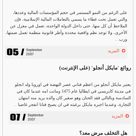
على الرغم من النمو المستمر في حجم المؤسسات المالية وعددها،
والتي تعمل تحت غطاء ما يسمي بالتعاملات المالية الإسلامية، فإن
الملاحظ أن كل منها، حتى داخل الدولة الواحدة، تعمل في معزل عن
الأخرى، ولا توجد نظم واقعية محددة وأطر قانونية منظمة تعمل ضمنها،
ورب ..
05 /
September 
المزيد
2007
روائع 'مايكل أنجلو' (على الإنترنت)
يعتبر مايكل أنجلو من اعظم فناني عصر النهضة في اوروبا.ولد انجلو
في مدينة كابريسي في ايطاليا عام 1475 وماتت امه عندما كان في
السادسة وبالتالي فقد الحنان وهو صغير.كان والده يريد منه امتهان
التجارة، وعندما اخبره مايكل برغبته في ان يصبح فنانا انفجر غاضبا ..
07 /
September 
المزيد
2007
هل التخلف مرض معد؟