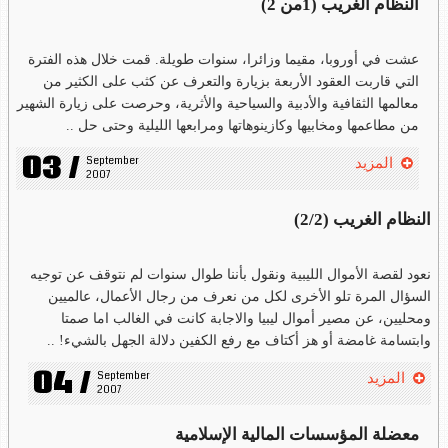
النظام الغريب (1من 2)
عشت في أوروبا، مقيما وزائرا، سنوات طويلة. قمت خلال هذه الفترة
التي قاربت العقود الأربعة بزيارة والتعرف عن كثب على الكثير من
معالمها الثقافية والأدبية والسياحية والأثرية، وحرصت على زيارة الشهير
من مطاعمها ومخابيها وكازينوهاتها ومرابعها الليلية وحتى حل ..
03 /
September 
المزيد
2007
النظام الغريب (2/2)
نعود لقصة الأموال الليبية ونقول بأننا طوال سنوات لم نتوقف عن توجيه
السؤال المرة تلو الأخرى لكل من نعرف من رجال الأعمال، عالميين
ومحليين، عن مصير أموال ليبيا والاجابة كانت في الغالب اما صمتا
وابتسامة غامضة أو هز أكتاف مع رفع الكفين دلالة الجهل بالشيء! ..
04 /
September 
المزيد
2007
معضلة المؤسسات المالية الإسلامية