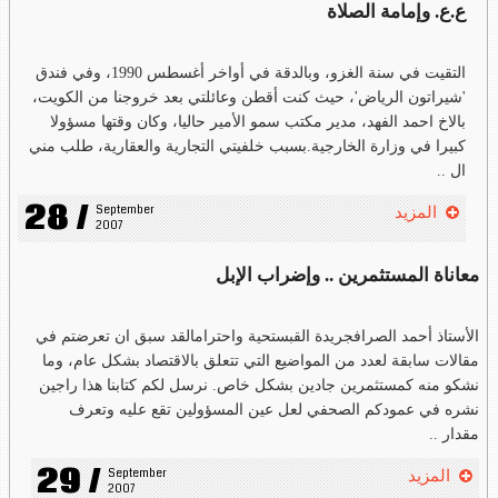
ع.ع. وإمامة الصلاة
التقيت في سنة الغزو، وبالدقة في أواخر أغسطس 1990، وفي فندق
'شيراتون الرياض'، حيث كنت أقطن وعائلتي بعد خروجنا من الكويت،
بالاخ احمد الفهد، مدير مكتب سمو الأمير حاليا، وكان وقتها مسؤولا
كبيرا في وزارة الخارجية.بسبب خلفيتي التجارية والعقارية، طلب مني
ال ..
28 /
September 
المزيد
2007
معاناة المستثمرين .. وإضراب الإبل
الأستاذ أحمد الصرافجريدة القبستحية واحترامالقد سبق ان تعرضتم في
مقالات سابقة لعدد من المواضيع التي تتعلق بالاقتصاد بشكل عام، وما
نشكو منه كمستثمرين جادين بشكل خاص. نرسل لكم كتابنا هذا راجين
نشره في عمودكم الصحفي لعل عين المسؤولين تقع عليه وتعرف
مقدار ..
29 /
September 
المزيد
2007