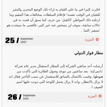
فكرت كثيرا في ما علي القيام به إزاء ذلك الوضع المحزن والمثير
للغثيان في الوقت نفسه! فإعلام السلطات بمخالفات هذا المقيم وما
ارتكبه ذلك المواطن 'الكفيل' من جرم، كما سبق أن قمت به في
حالات سابقة، سوف لن يتمخض عنه خير كثير، فأقصى ما سيحدث هو
'تسفير' السا ..
25 /
September 
المزيد
2007
مطار فواز الدولي
أرسلت أحد سائقي الشركة إلى المطار لاستقبال مدير عام شركة
'دانمركية'. بعد ساعتين من موعد وصول الطائرة التي تأكدت من
هبوطها، وقمت بالاتصال بالسائق للاستفسار عن سبب التأخير فقال انه
لا يزال بالانتظار، وانه لا يزال يحمل اللوحة التي دونت عليها اسم
الضيف ا ..
26 /
September 
المزيد
2007