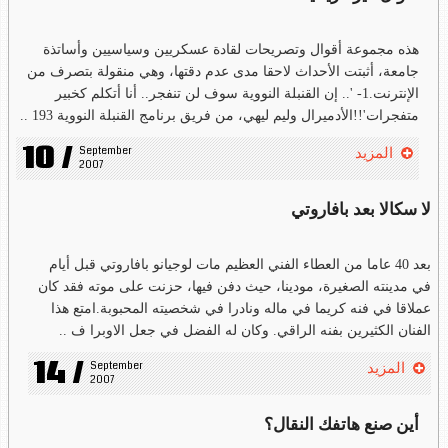
هذه مجموعة أقوال وتصريحات لقادة عسكريين وسياسيين وأساتذة
جامعة، أثبتت الأحداث لاحقا مدى عدم دقتها، وهي منقولة بتصرف من
الإنترنت.1- '.. إن القنبلة النووية سوف لن تنفجر.. أنا أتكلم كخبير
متفجرات'!!الأدميرال وليم ليهي، من فريق برنامج القنبلة النووية 193 ..
10 /
September 
المزيد
2007
لا سكالا بعد بافاروتي
بعد 40 عاما من العطاء الفني العظيم مات لوجيانو بافاروتي قبل أيام
في مدينته الصغيرة، مودينا، حيث دفن فيها، حزنت على موته فقد كان
عملاقا في فنه كريما في ماله ونادرا في شخصيته المحبوبة.امتع هذا
الفنان الكثيرين بفنه الراقي. وكان له الفضل في جعل الاوبرا ف ..
14 /
September 
المزيد
2007
أين صنع هاتفك النقال؟