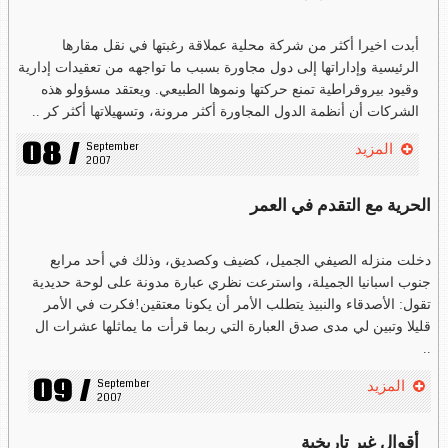
أبدت اخيرا أكثر من شركة محلية عملاقة رغبتها في نقل مقارها
الرئيسية وإداراتها إلى دول مجاورة بسبب ما تواجهه من تعقيدات إدارية
وقيود بيروقراطية تمنع حركتها ونموها الطبيعي. ويعتقد مسؤولو هذه
الشركات أن أنظمة الدول المجاورة أكثر مرونة، وتسهيلاتها أكثر كر ..
08 /
September 
المزيد
2007
الحرية مع التقدم في العمر
دخلت منزله الصيفي الجميل، كضيف وكصديق، وذلك في أحد مرابع
جنوب اسبانيا الجميلة، واسترعت نظري عبارة مدونة على لوحة حديدية
تقول: الأصدقاء والنبيذ يتطلب الأمر أن يكونا معتقين!فكرت في الأمر
قليلا وتبين لي مدى صدق العبارة التي ربما قرأت ما يماثلها عشرات ال
..
09 /
September 
المزيد
2007
أقوال غير تاريخية