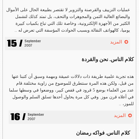
عمليات التزييف والقرصنة والتزوير لا تقتصر بطبيعة الحال على الأموال
والبضائع الغالية الثمن والمجوهرات والتحف، بل تمتد كذلك لتشمل
الكثير من الأجهزة الإلكترونية، وخاصة تلك التي تباع بكميات كبيرة
يوميا، كالهواتف النقالة.وبسبب الحوادث المؤسفة التي تعرض له ..
15 /
September 
المزيد
2007
كلام الناس. نحن والقردة
هذه تجربة علمية طريفة ذات دلالات عميقة ومهمة وسبق أن كتبنا عنها
من قبل، ولكن هذه المرة سنتطرق للموضوع من زاوية مختلفة.قام
عدد من العلماء بوضع 5 قرود في قفص كبير، ووضعوا في وسطها سلما
في أعلاه قرن موز. وفي كل مرة يحاول أحدها تسلق السلم والوصول
للموز، ..
16 /
September 
المزيد
2007
كلام الناس. فواكه رمضان