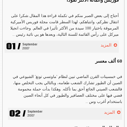
فوربس والمائة الأكثر نفوذا
أحتاج إلى بعض الصبر منكم في تكملة قراءة هذا المقال.شكرا على
انتقال نظركم، وانتباهكم، لهذا السطر.قامت مجلة فوربس الأميركية
المرموقة باختيار 100 سيدة من الأكثر تأثيرا في العالم. وجاءت انجيلا
ميركل على رأس القائمة للسنة التالية، وبعدها هو يي نائبة رئيس ..
01 /
September 
المزيد
2007
60 ألف معسر
في خمسينات القرن الماضي تبين لنظام 'ماوتسي تونغ' الشيوعي في
الصين أن الطيور تشارك الشعب طعامه، وبالتالي يجب التخلص منها،
فالشعب الصيني الجائع أحق بما تأكله. وهكذا بدأت حملة محمومة
قضي فيها على مختلف العصافير والطيور في كل أنحاء الصين
باستخدام أغرب وس ..
02 /
September 
المزيد
2007