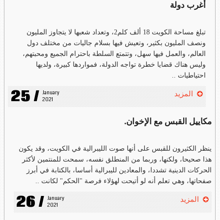
أغرب دولة
تبلغ مساحة الكويت 18 ألف كلم2، وتعداد شعبها لا يتجاوز المليون
ونصف المليون بكثير، وتعيش فيها بسلام جاليات من مختلف دول
العالم، والعمل فيها سهل، وتتمتع السلطة باحترام الجميع ومحبتهم،
وليس هناك قضايا خطرة تواجه الدولة، فمواردها كبيرة، ولديها
احتياطيات ..
25 /
January 
المزيد
2021
مكاييل القبس مع الإخوان.
ينظر الكثيرون للقبس على أنها صوت الليبرالية في الكويت، وقد يكون
هذا صحيحا، ولكنها، وربما من المنطلق نفسه، سمحت للمنتمين لأكثر
الحركات الدينية تشددا، والمعادين لليبرالية أساسا، بالكتابة في أبرز
صفحاتها، وهي تعلم أنه لو أتيحت لهؤلاء فرصة "الحكم" لكانت ..
26 /
January 
المزيد
2021