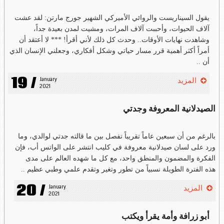
يقول السيناريست والروائي الأميركي الشهير جورج مارتن: لقد عشت
آلاف الحيوات، وأحببت آلاف المرات، ومشيت لمدن بعيدة جداً،
وشاهدت نهايات الأوقات.. وحدث كل ذلك لأني أقرأ! *** لا أعتقد أن
أمراً أكثر أهمية قرر مسار حياتي وشكل أفكاري، وجعلني الإنسان الذي
أن ..
19 /
January 
المزيد
2021
الصيدلانية المعروفة وجدتي
بالرغم من أن سبعين عاماً تقريباً تفصل بين ما قالته جدتي لوالدي، وما
ورد على لسان صيدلانية معروفة في كليب انتشر على الواتس أب، فإن
الفكرة والمضمون والمنطق واحد، مع كل ما شهده العالم على مدى
هذه الفترة الطويلة نسبياً من تطور وتغير وتقدم علمي وطبي عظيم ..
20 /
January 
المزيد
2021
أبو زرافة وأمة يقرأ ويكتب