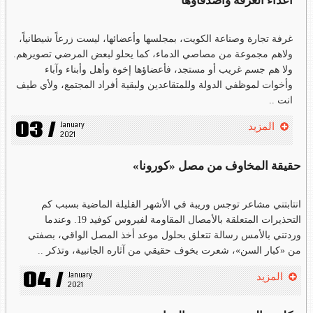
أعداء الغرفة وأصدقاؤها
غرفة تجارة وصناعة الكويت، بمجلسها وأعضائها، ليست زرعاً شيطانياً،
ولاهم مجموعة من مصاصي الدماء، كما يحلو لبعض المرضي تصويرهم.
ولا هم جسم غريب أو مستجد، فأعضاؤها إخوة وأهل وأبناء وآباء
وأخوات لموظفي الدولة وللمتقاعدين ولبقية أفراد المجتمع، ولأي طيف
انت ..
03 /
January 
المزيد
2021
حقيقة المخاوف من مصل «كورونا»
انتابتني مشاعر توجس وريبة في الأشهر القليلة الماضية بسبب كم
التحذيرات المتعلقة بالأمصال المقاومة لفيروس كوفيد 19. وعندما
وردتني بالأمس رسالة تتعلق بحلول موعد أخذ المصل الواقي، بصفتي
من «كبار السن»، شعرت بخوف حقيقي من آثاره الجانبية، وتذكر ..
04 /
January 
المزيد
2021