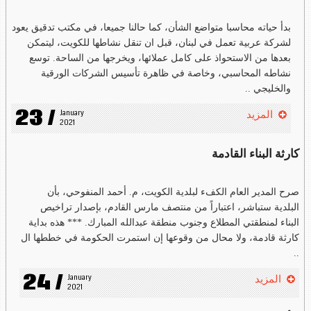
بدأ حياته محاسبا متواضع الشأن، كما حالنا جميعا، في مكتب تدقيق يعود
لشركة عربية تعمل في لبنان، قبل ان تنقل نشاطها للكويت، ليتمكن
بعدها من الاستحواذ على كامل عملائها، ويخرجها من الساحة. توسع
نشاطه المحاسبي، وخاصة في ظاهرة تأسيس الشركات الورقية
والخليجي ..
23 /
January 
المزيد
2021
كارثة البناء القادمة
صرح المدير العام الكفء لبلدية الكويت، م. أحمد المنفوحي، بأن
البلدية ستباشر، اعتباراً من منتصف مارس القادم، بإصدار تراخيص
البناء لمنطقتي المطلاع وجنوب منطقة عبدالله المبارك. *** هذه بداية
كارثة قادمة، ولا محال من وقوعها إن استمرت الحكومة في خططها ال
..
24 /
January 
المزيد
2021