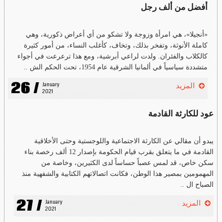
أفضل من ألف رجل
«أنجيلا»، هي امرأة وزوجة ولا تشكو من أي أعراض ذكورية، وهي
كاملة الأنوثة، وتفخر بذلك، وتخاف، كأغلب النساء، من أمور كثيرة
كالكلاب والفئران. ولدت لراعي أبرشية، ومع هذا ترعرعت في أجواء
متشددة سياسياً في ألمانيا الشرقية عام 1954، تحت الحكم الش ..
26 /
January 
المزيد
2021
عود للكارثة القادمة
يبدو أن مقالي عن الكارثة الاجتماعية واللوجستية وحتى الأخلاقية
القادمة في ما يتعلق بقرب قيام الحكومة بإصدار 12 ألف رخصة بناء
سكن خاص، قد لمس عصباً حساساً لدى الكثيرين، وخاصة من
المهمومين بمصير هذا الوطن، فكانت اتصالاتهم الكتابية والشفهية منذ
الصباح ال ..
27 /
January 
المزيد
2021