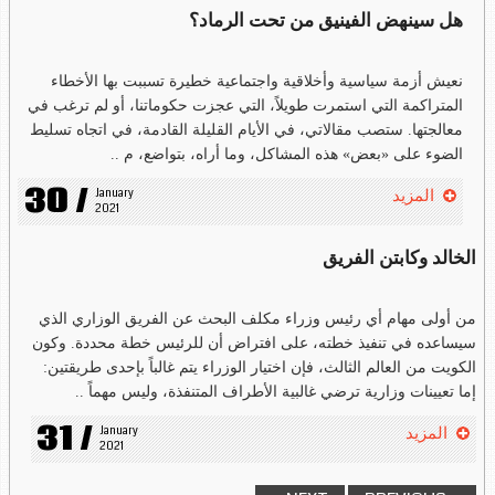
هل سينهض الفينيق من تحت الرماد؟
نعيش أزمة سياسية وأخلاقية واجتماعية خطيرة تسببت بها الأخطاء
المتراكمة التي استمرت طويلاً، التي عجزت حكوماتنا، أو لم ترغب في
معالجتها. ستصب مقالاتي، في الأيام القليلة القادمة، في اتجاه تسليط
الضوء على «بعض» هذه المشاكل، وما أراه، بتواضع، م ..
30 /
January 
المزيد
2021
الخالد وكابتن الفريق
من أولى مهام أي رئيس وزراء مكلف البحث عن الفريق الوزاري الذي
سيساعده في تنفيذ خطته، على افتراض أن للرئيس خطة محددة. وكون
الكويت من العالم الثالث، فإن اختيار الوزراء يتم غالباً بإحدى طريقتين:
إما تعيينات وزارية ترضي غالبية الأطراف المتنفذة، وليس مهماً ..
31 /
January 
المزيد
2021