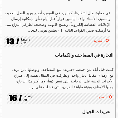
في خطوة طال انتظارها، كما ورد في القبس، أصدر وزير العدل الجديد،
والمميز، الأستاذ نواف الياسين قراراً قبل أيام تعلّق بإمكانية إرسال
الإعلانات القضائية إلكترونياً، وتصبح قانونية وصحيحة لطرفي النزاع متى
ما أرسلت ضمن القواعد التالية: 1 - تطبيق هويتي لدى ..
13 /
January 
المزيد
2021
التجارة في المصاحف والكمامات
كتبت قبل أيام عن جمعية «خيرية» تبيع المصاحف وتوصلها لمن يريد،
مع الإهداء، مقابل دينار واحد. وتطرقت في المقال نفسه إلى صراع
الأحزاب الدينية على الدجاجة التي تبيض ذهباً، وما أكثر هذا الدجاج،
ومنها الأوقاف وهيئة طباعة القرآن، التي فشلت على م ..
16 /
January 
المزيد
2021
تغريدات الجهال