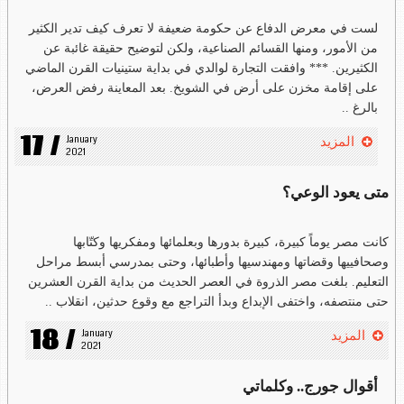
لست في معرض الدفاع عن حكومة ضعيفة لا تعرف كيف تدير الكثير
من الأمور، ومنها القسائم الصناعية، ولكن لتوضيح حقيقة غائبة عن
الكثيرين. *** وافقت التجارة لوالدي في بداية ستينيات القرن الماضي
على إقامة مخزن على أرض في الشويخ. بعد المعاينة رفض العرض،
بالرغ ..
17 /
January 
المزيد
2021
متى يعود الوعي؟
كانت مصر يوماً كبيرة، كبيرة بدورها وبعلمائها ومفكريها وكتّابها
وصحافييها وقضاتها ومهندسيها وأطبائها، وحتى بمدرسي أبسط مراحل
التعليم. بلغت مصر الذروة في العصر الحديث من بداية القرن العشرين
حتى منتصفه، واختفى الإبداع وبدأ التراجع مع وقوع حدثين، انقلاب ..
18 /
January 
المزيد
2021
أقوال جورج.. وكلماتي