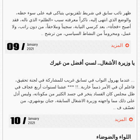
ظهر نائب سابق في شريط تلفزيوني يتباكى فيه على سوء حظه،
والوضع الذي انتهى إليه، ناكراً معرفته سبب «الظلم» الذي ناله، فقد
أصبح «فجأة»، بعد كرسي النيابة، سجيناً وملاحقاً، من دون راتب، ولا
عمل، ومحروماً من النشاط السياسي، من ترشح ..
09 /
January 
المزيد
2021
يا وزيرة الأشغال.. لستِ أفضل من غيرك
... عندما يهرول النواب في تسابق غريب للمشاركة في لجنة تحقيق،
فاعلم أن في الأمر ذمماً خاربة..!! *** عشنا لسنوات أربع عجاف في
ظل مجلس كان الفساد ينخر في جسد الكثير من مكوناته، وليس أدل
على ذلك مما واجهته وزيرة الاشغال السابقة، جنان بوشهري، من
تعسّف ف ..
10 /
January 
المزيد
2021
اللواء والضوضاء