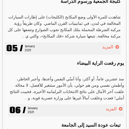
كلبجة الجمعية ورسوم الدراسة
شاهدت للمرة الأولى وضع المكابح (الكلبجات) على إطارات السيارات
المخالفة في لندن، في ثمانينيات القرن الماضي. وكان طريفاً رؤية
مركبة الشرطة المحملة بتلك المكابح تجوب الشوارع وتضعها على كل
مركبة مخالفة، تتبعها سيارة شركة «فك المكابح»، والتي ي ..
05 /
January 
المزيد
2021
يوم رفعت الراية البيضاء
منذ عشرين عاماً، أو أكثر، وأنا أمنّي النفس وأعدها، وأجبر الخاطر،
وأطمئن نفسي ومن هم حولي، بأن الأمور ستتغير للأفضل، لا محالة.
علقت آخر الآمال على نتائج الانتخابات البرلمانية الأخيرة، فخيبت النتائج
أملي! فعدت وعلقت آمالاً غيرها على وزارة عصرية قوية، و ..
06 /
January 
المزيد
2021
تبعات عودة السيد إلى الجامعة