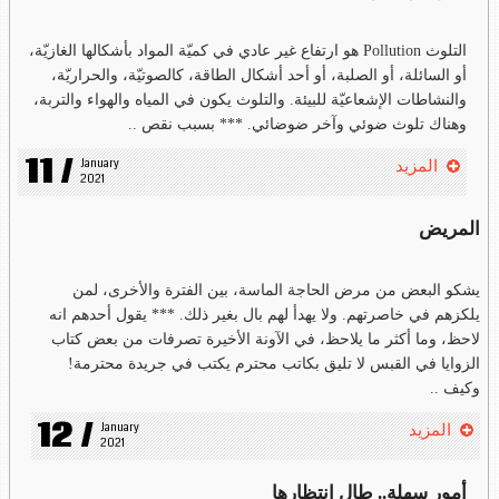
التلوث Pollution هو ارتفاع غير عادي في كميّة المواد بأشكالها الغازيّة،
أو السائلة، أو الصلبة، أو أحد أشكال الطاقة، كالصوتيّة، والحراريّة،
والنشاطات الإشعاعيّة للبيئة. والتلوث يكون في المياه والهواء والتربة،
وهناك تلوث ضوئي وآخر ضوضائي. *** بسبب نقص ..
11 /
January 
المزيد
2021
المريض
يشكو البعض من مرض الحاجة الماسة، بين الفترة والأخرى، لمن
يلكزهم في خاصرتهم. ولا يهدأ لهم بال بغير ذلك. *** يقول أحدهم انه
لاحظ، وما أكثر ما يلاحظ، في الآونة الأخيرة تصرفات من بعض كتاب
الزوايا في القبس لا تليق بكاتب محترم يكتب في جريدة محترمة!
وكيف ..
12 /
January 
المزيد
2021
أمور سهلة.. طال انتظارها