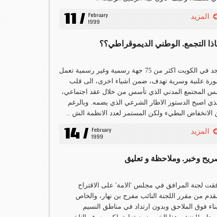
11 /
February 
المزيد
1999
اذا التجمع. الوطني الديموقراطي؟؟
توجد في الكويت اكثر من 75 جهة رسمية وغير رسمية تعمل
رة علنية وسرية تهدف، ضمن اشياء اخرى، الى قلب
 المجتمع المدني الذي تأسس من خلال عقد اجتماعي،
ذي اصبح الدستور الاطار الشرعي الذي يضمه. وبالرغم
الانخفاض البطيء ولكن المستمر لعدد الانظمة الش ..
14 /
February 
المزيد
1999
ريح وخبر. وملاحظة و تعليق
قت لجنة المرافق في مجلس 'الامة' على الاقتراح
قدم من مقرر اللجنة النائب مفرج بن نهار، والخاص
بناء فوق الملاحق وبدون ارتداد في مناطق النسيم