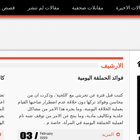
لات الاخيرة
مقابلات صحفية
مقالات لم تنشر
قصص ور
الارشيف
فوائد الحملقة اليومية
كا
كتبت قبل فترة عن تجربتي مع 'اللحية'، وذكرت ان من
تعت
محاسن وفوائد تركها دون حلاقة عدم اضطرار صاحبها القيام
اعض
بعملية الحلاقة اليومية، وما يجره هذا الامر من مشاكل
الم
جلدية وتكاليف مادية، وما ينتج عن الامر من توقف شبه تام
يعو
لعملية الحملقة اليومية في المرآة، خاصة م ..
الو
03 /
February 
المزيد
h
1999