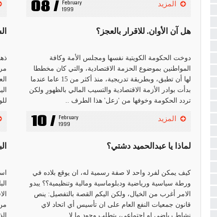
08 /
February 
المزيد
1999
هل آن الأوان. للاقرار بالعجز؟
ال
دوخت الحكومة الكويتية نفسها ومجلس الأمة وكافة
ذهب
المواطنين بموضوع الحزمة الاقتصادية، والتي كان مخططا
مرك
لها أن تطبق، وبطريقة تدريجية، منذ أكثر من 15 عاما عندما
الع
بدأت بوادر الأزمة الاقتصادية والتسيب المالي بالظهورِ ولكن
الي
تردد الحكومة وخوفها من 'زعل' هذا الطرف ..
للو
10 /
February 
المزيد
1999
لماذا يا عبدالحميد دشتي؟
ال
كيف يمكن لفرد واحد لا صفة رسمية له، ان يوقع بلاده في
است
ورطة سياسية ورياضية ودبلوماسية ومالية وتنظيمية؟؟ يبدو
الب
الامر أغرب من الخيال، ولكن اليكم القصة بالتفصيل: ينص
الا
قانون جمعيات النفع العام على ان تأسيس أي اتحاد لاي
من 
نشاط رياضي او اجتماعي، يتطلب وجود ما لا ..
الذ