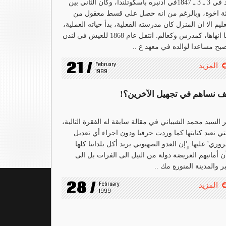
ولد في 3 ـ 3 ـ 1847في ادنبره باسكوتلندا، وكان الثاني بين
ثة اخوة، وبالرغم من انه حصل على قسط معقول من
عليم الا ان المنزل كان مدرسته الفعلية، بدأ حياته العملية،
كما انهاها، كمدرس وكعالم. انتقل عام 1868 للعيش في لندن
بح مساعدا لوالده في معهد ع ..
21 /
February 
المزيد
1999
ف نساهم في تجهيل الآخرين؟!
 السيد محمد الشيباني في مقالة سابقة له الفقرة التالية،
تي نعيد كتابتها كما وردت حرفيا ودون اجراء أي تعديل
وري' عليها: 'ِِِإن العدو الصهيوني يريد أكل بلداننا كلها
ن أمانيهم العريضة دولة من النيل الى الفرات بل الى
ر والمدينة المنورةِِ مك ..
28 /
February 
المزيد
1999