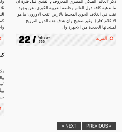
ذكر 'العالم' الفلكي المصري المعروف دِ الفندي قبل فترة ان
ما تدعيه كافة دول العالم وخاصة الغربية الكبرى، عن وجود
ثلا
ثقب في الغلاف الجوي المحيط بالارض 'ثقب الاوزون' ما هو
الت
الا كلام 'فارغ' وغير صحيحِ وان هدف هذه الدول الترويج
لمنتجاتها الجديدة من الاجهزة وا ..
واص
22 /
February 
المزيد
1999
كي
ذكر
وال
'ضر
وبأ
خيب
NEXT »
« PREVIOUS