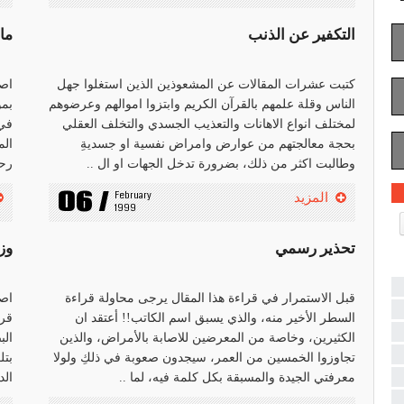
التكفير عن الذنب
ما
كتبت عشرات المقالات عن المشعوذين الذين استغلوا جهل
اصد
الناس وقلة علمهم بالقرآن الكريم وابتزوا اموالهم وعرضوهم
بمو
لمختلف انواع الاهانات والتعذيب الجسدي والتخلف العقلي
في 
بحجة معالجتهم من عوارض وامراض نفسية او جسديةِ
الم
وطالبت اكثر من ذلك، بضرورة تدخل الجهات او ال ..
رحب
06 /
February 
المزيد
1999
تحذير رسمي
وز
قبل الاستمرار في قراءة هذا المقال يرجى محاولة قراءة
اصد
السطر الأخير منه، والذي يسبق اسم الكاتب!! أعتقد ان
قرا
الكثيرين، وخاصة من المعرضين للاصابة بالأمراض، والذين
الب
تجاوزوا الخمسين من العمر، سيجدون صعوبة في ذلكِ ولولا
بتل
معرفتي الجيدة والمسبقة بكل كلمة فيه، لما ..
الد