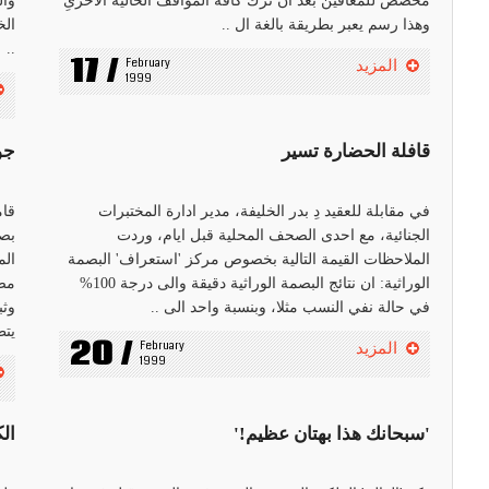
مخصص للمعاقين بعد ان ترك كافة المواقف الخالية الاخرىِ
وال
وهذا رسم يعبر بطريقة بالغة ال ..
الخ
..
17 /
February 
المزيد
1999
قافلة الحضارة تسير
جو
في مقابلة للعقيد دِ بدر الخليفة، مدير ادارة المختبرات
قام
الجنائية، مع احدى الصحف المحلية قبل ايام، وردت
بصن
الملاحظات القيمة التالية بخصوص مركز 'استعراف' البصمة
ال
الوراثية: ان نتائج البصمة الوراثية دقيقة والى درجة 100%
مصا
في حالة نفي النسب مثلا، وبنسبة واحد الى ..
وثب
يتط
20 /
February 
المزيد
1999
'سبحانك هذا بهتان عظيم!'
ال