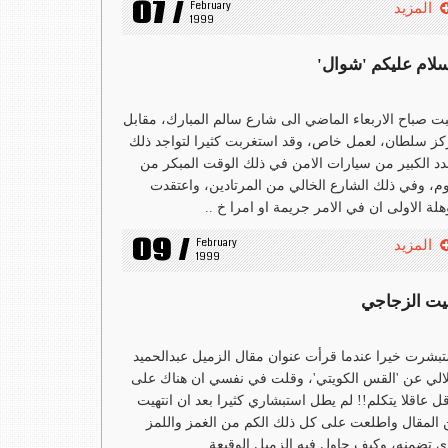
07 /
February 
المزيد
1999
سلام عليكم 'شوال'
ت صباح الاربعاء الماضي الى شارع سالم المبارك، مقابل
ز سلطان، لعمل خاص، وقد استغربت كثيرا لتواجد ذلك
دد الكبير من سيارات الامن في ذلك الوقت المبكر من
وم، وفي ذلك الشارع الخالي من المرتادين، واعتقدت
هلة الاولى ان في الامر جريمة او امرا خ ..
09 /
February 
المزيد
1999
بيت الزجاجي
بشرت خيرا عندما قرأت عنوان مقال الزميل عبدالحميد
لالي عن 'القس الكويتي'، وقلت في نفسي ان هناك على
قل عاقلا يتكلم!! لم يطل استبشاري كثيرا بعد ان انتهيت
المقال واطلعت على كل ذلك الكم من الغمز واللمز
ي تضمنه، وكيف حاول فيه الزميل الوقيعة ..