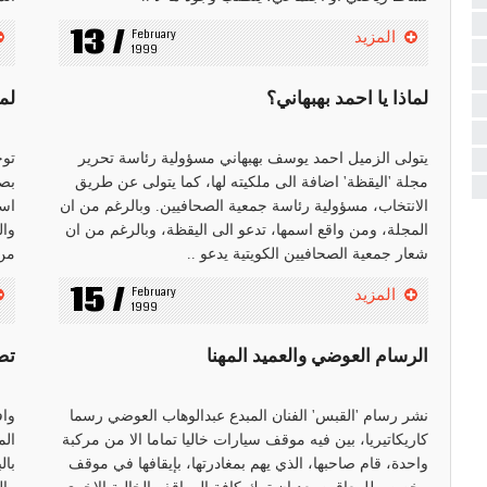
13 /
February 
المزيد
1999
لماذا يا احمد بهبهاني؟
لم
يتولى الزميل احمد يوسف بهبهاني مسؤولية رئاسة تحرير
مجلة 'اليقظة' اضافة الى ملكيته لها، كما يتولى عن طريق
بصو
الانتخاب، مسؤولية رئاسة جمعية الصحافيين. وبالرغم من ان
اسس
المجلة، ومن واقع اسمها، تدعو الى اليقظة، وبالرغم من ان
وال
شعار جمعية الصحافيين الكويتية يدعو ..
من 
15 /
February 
المزيد
1999
الرسام العوضي والعميد المهنا
تص
نشر رسام 'القبس' الفنان المبدع عبدالوهاب العوضي رسما
واف
كاريكاتيريا، بين فيه موقف سيارات خاليا تماما الا من مركبة
الم
واحدة، قام صاحبها، الذي يهم بمغادرتها، بإيقافها في موقف
بال