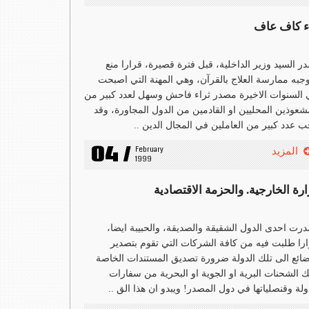
ء كاف عاف
ر السيد وزير الداخلية، قبل فترة قصيرة، قرارا منع
جبه ممارسة العلاج بالقرآن، وهي المهنة التي اصبحت
السنوات الاخيرة مصدر ثراء فاحش وسهل لعدد كبير من
شعوذين المحليين او القادمين من الدول المجاورة، وقد
 عدد كبير من العاملين في المجال الدين ..
04 /
February 
المزيد
1999
ارة الخارجية. والحزمة الاقتصادية
رت احدى الدول الشقيقة والصديقة، والحبيبة ايضا،
را طلبت فيه من كافة الشركات التي تقوم بتصدير
ضائع الى تلك الدولة ضرورة تصديق المستندات الخاصة
ك الشحنات البرية او الجوية او البحرية من سفارات
ولة وقنصلياتها في دول المصدر! ويبدو ان هذا الق ..