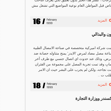
رحاب!! ننشر هذا الخبر بدون تعليق لكي يعرف الناخب
اص قبل المواطن العام نوعية المواضيع التي تشغل مش
16 /
February 
المزيد
1999
ن والبذالي
ت شركة اميركية متخصصة في صناعة الامصال الطبية
اعة مصل مضاد لمرض 'الايدز' يمنح متناوله حصانة ضد
مرض، وذلك عند حدوث اي اتصال جنسي مع طرف آخر
بِ وقد تمت تجربة المصل على مجموعة من الفئران
ت نجاحه، ولكن لم يجرب على البشر حيث ان الامر
لب ت ..
18 /
February 
المزيد
1999
كسندر ووزارة التجارة