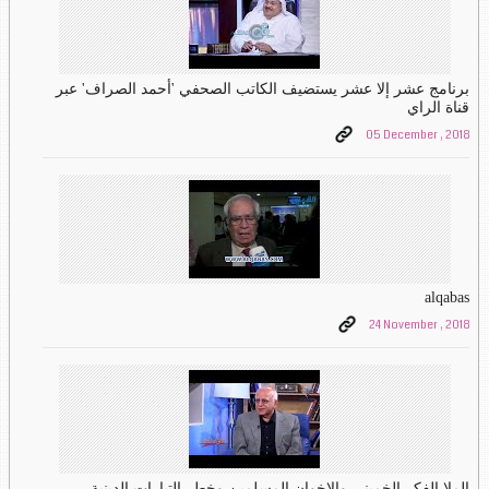
برنامج عشر إلا عشر يستضيف الكاتب الصحفي 'أحمد الصراف' عبر
قناة الراي
05 December , 2018
alqabas
24 November , 2018
الملا الفكر الخميني والإخوان المسلمين وخطر التيارات الدينية