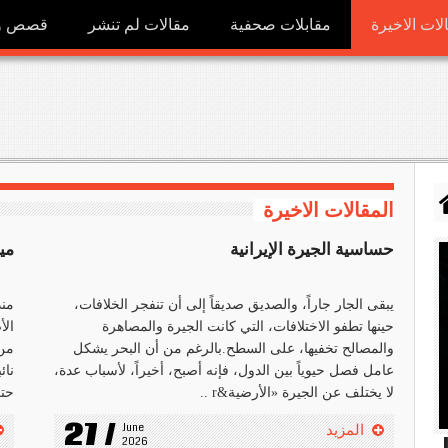
لات الاخيرة
مقابلات صحفية
مقالات لم تنشر
قصص ور
المقالات الاخيرة
حساسية الجيرة الإيرانية
مي
يبقى الجار جاراً، والصديق صديقاً إلى أن تنفجر الخلافات،
منذ
حينها تطفو الاختلافات، التي كانت الجيرة والمصاهرة
الأ
والمصالح تخفيها، على السطح.بالرغم من أن البحر يشكل
من 
عامل فصل حيوياً بين الدول، فإنه أصبح، أخيراً، لأسباب عدة،
نائ
لا يختلف عن الجيرة «الأرضية&r ..
حتى
27 /
June 
المزيد
h
2026