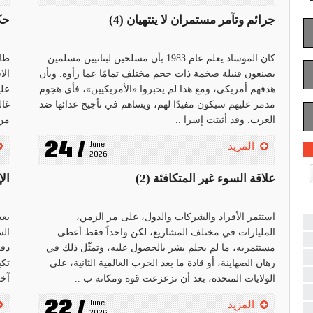
جرائم وتآمر مستمران لا ينتهيان (4)
حك
كان الموساد يعلم عام 1983 بأن مسلحين لبنانيين مسلمين
طال
يصنعون قنبلة ضخمة ذات حجم مختلف تمامًا عما رأوه. وبأن
الا
هدفهم أمريكي، ومع هذا لم يخبروا «الأمريكيين»، فأي هجوم
علي
مدمر عليهم سيكون مفيدًا لهم، ويساهم في تأجيج عدائها ضد
غال
العرب. وقد أثبتت إسرا ..
من 
24 /
June 
المزيد
2026
علاقة السوء غير المتكافئة (2)
ال
استثمر الأفراد والشركات والدول، على مر الزمن،
المليارات في مختلف المشاريع، لكن واحداً فقط أعطى
مستثمريه، ما لم يحلم بشر بالحصول عليه، وتمثّل ذلك في
دفع
رهان الصهاينة، أو قادة ما بعد الحرب العالمية الثانية، على
الولايات المتحدة، بعد أن تزعزعت قوة ومكانة ب ..
آخر
22 /
June 
المزيد