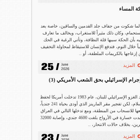
ة المساء
ما شكوت من جفاف جلد القدمين والساقين، خاصة بعد
ستحمام، وكان ذلك مثيراً للاستغراب، ويخالف ما تعارف
ه بأن الحكة سببها قلة النظافة، وتأتي الرغبة في الحك
باً خلال النوم، فتدفع الإنسان للاستيقاظ لمحاولة التخفيف
إزعاجها بالكريمات الملطفة، أو ..
25 /
June 
المزيد
2026
إجرام الإسرائيلي بحق الشعب الأمريكي (3)
بعد الغزو الإسرائيلي للبنان، عام 1983 تدخلت أمريكا لحفظ
السلام، لكن تفجير مقر المارينز الذي أودى بحياة 241 جندياً،
ها للانسحاب من المنطقة، ومع تدخلها التالي في العراق
تكبدت خسارة في الأرواح بلغت 4600 جندي، وإصابة 32000
ين، بخلاف حالات الانتحار، ..
23 /
June 
المزيد